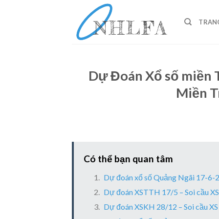
Skip
to
TRAN
content
Dự Đoán Xổ số miền T
Miền T
Có thể bạn quan tâm
Dự đoán xổ số Quảng Ngãi 17-6-
Dự đoán XSTTH 17/5 – Soi cầu XS 
Dự đoán XSKH 28/12 – Soi cầu XS 