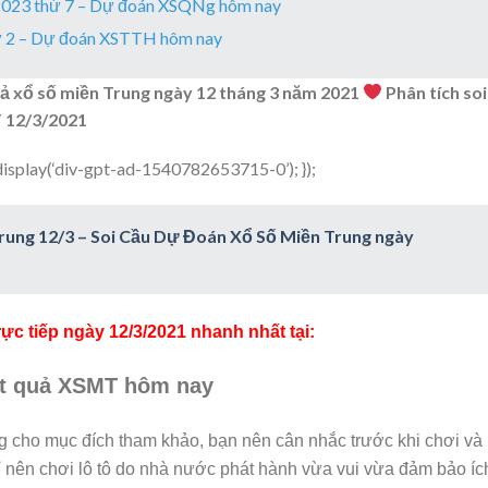
2023 thứ 7 – Dự đoán XSQNg hôm nay
ứ 2 – Dự đoán XSTTH hôm nay
uả xổ số miền Trung ngày 12 tháng 3 năm 2021
Phân tích soi
 12/3/2021
display(‘div-gpt-ad-1540782653715-0’); });
rung 12/3 – Soi Cầu Dự Đoán Xổ Số Miền Trung ngày
c tiếp ngày 12/3/2021 nhanh nhất tại:
t quả XSMT hôm nay
g cho mục đích tham khảo, bạn nên cân nhắc trước khi chơi và
hỉ nên chơi lô tô do nhà nước phát hành vừa vui vừa đảm bảo íc