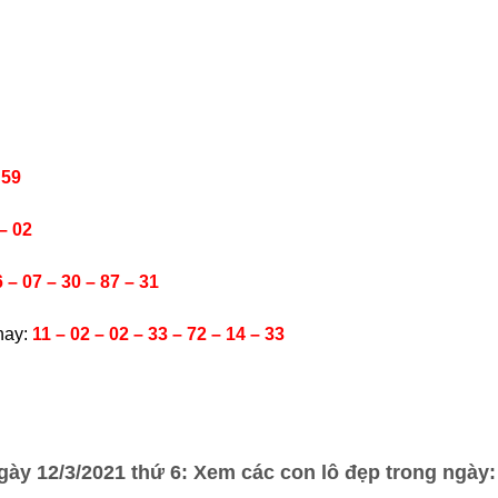
 59
 – 02
6 – 07 – 30 – 87 – 31
nay:
11 – 02 – 02 – 33 – 72 – 14 – 33
gày 12/3/2021 thứ 6: Xem các con lô đẹp trong ngày: