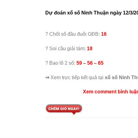
Dự đoán xổ số Ninh Thuận ngày 12/3/20
? Chốt số đầu đuôi GĐB:
16
? Soi cầu giải tám:
18
? Bao lô 2 số:
59 – 56 – 65
⇒
Xem trực tiếp kết quả tại
xổ số Ninh T
Xem comment bình luận