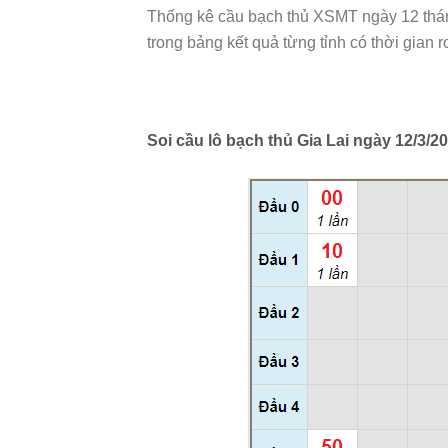
Thống kê cầu bạch thủ XSMT ngày 12 thán
trong bảng kết quả từng tỉnh có thời gian rơi
Soi cầu lô bạch thủ Gia Lai ngày 12/3/2