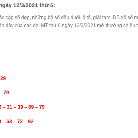
ngày 12/3/2021 thứ 6:
ác cặp số đẹp, những bộ số đầu đuôi lô tô, giải tám, ĐB xổ số 
 gần đây của các đài MT thứ 6 ngày 12/3/2021 mở thưởng chiều t
 29
 – 79
 – 31 – 39 – 69 – 79
3 – 63 – 72 – 92