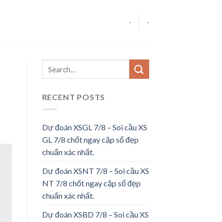
-
-
RECENT POSTS
Dự đoán XSGL 7/8 – Soi cầu XS
GL 7/8 chốt ngay cặp số đẹp
chuẩn xác nhất.
Dự đoán XSNT 7/8 – Soi cầu XS
NT 7/8 chốt ngay cặp số đẹp
chuẩn xác nhất.
Dự đoán XSBD 7/8 – Soi cầu XS