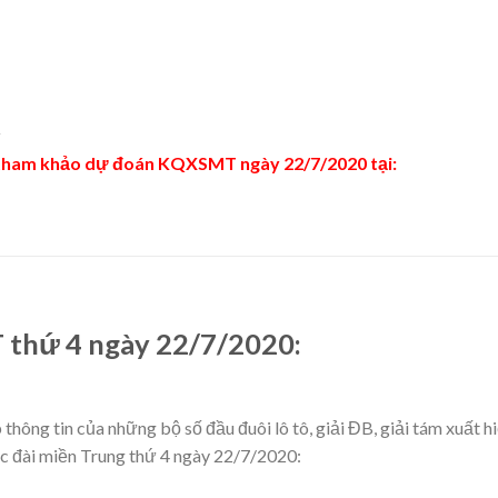
y
tham khảo dự đoán KQXSMT ngày 22/7/2020 tại:
T thứ 4 ngày 22/7/2020:
hông tin của những bộ số đầu đuôi lô tô, giải ĐB, giải tám xuất h
ác đài miền Trung thứ 4 ngày 22/7/2020: