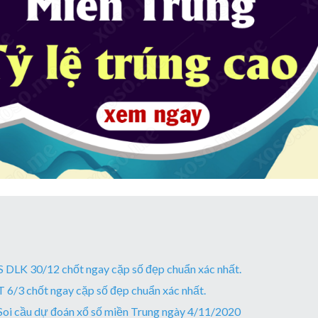
 DLK 30/12 chốt ngay cặp số đẹp chuẩn xác nhất.
 6/3 chốt ngay cặp số đẹp chuẩn xác nhất.
Soi cầu dự đoán xổ số miền Trung ngày 4/11/2020