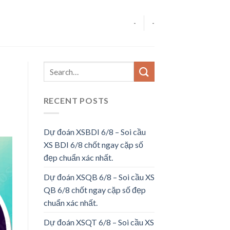
-
-
RECENT POSTS
Dự đoán XSBDI 6/8 – Soi cầu
XS BDI 6/8 chốt ngay cặp số
đẹp chuẩn xác nhất.
Dự đoán XSQB 6/8 – Soi cầu XS
QB 6/8 chốt ngay cặp số đẹp
chuẩn xác nhất.
Dự đoán XSQT 6/8 – Soi cầu XS