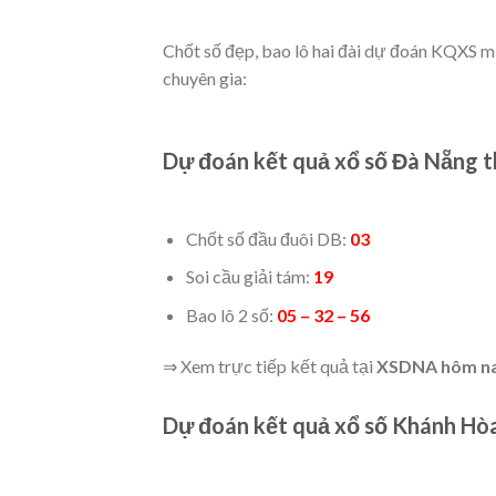
Chốt số đẹp, bao lô hai đài dự đoán KQXS 
chuyên gia:
Dự đoán kết quả xổ số Đà Nẵng 
Chốt số đầu đuôi DB:
03
Soi cầu giải tám:
19
Bao lô 2 số:
05 – 32 – 56
⇒ Xem trực tiếp kết quả tại
XSDNA hôm n
Dự đoán
kết quả xổ số Khánh Hò