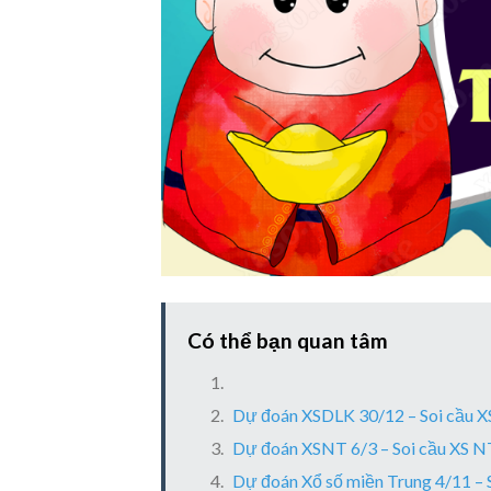
Có thể bạn quan tâm
Dự đoán XSDLK 30/12 – Soi cầu XS
Dự đoán XSNT 6/3 – Soi cầu XS NT
Dự đoán Xổ số miền Trung 4/11 – 