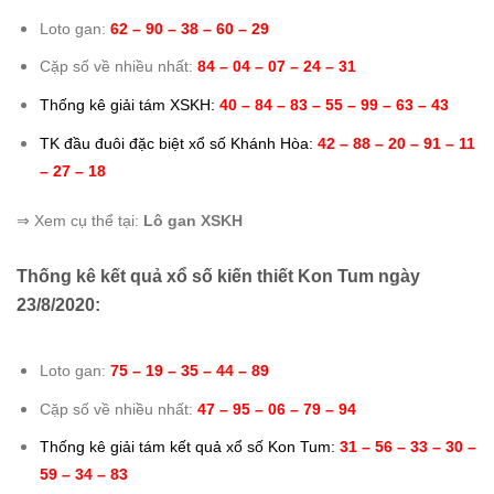
Loto gan:
62 – 90 – 38 – 60 – 29
Cặp số về nhiều nhất:
84 – 04 – 07 – 24 – 31
Thống kê giải tám XSKH:
40 – 84 – 83 – 55 – 99 – 63 – 43
TK đầu đuôi đặc biệt xổ số Khánh Hòa:
42 – 88 – 20 – 91 – 11
– 27 – 18
⇒ Xem cụ thể tại:
Lô gan XSKH
Thống kê kết quả xổ số kiến thiết Kon Tum ngày
23/8/2020:
Loto gan:
75 – 19 – 35 – 44 – 89
Cặp số về nhiều nhất:
47 – 95 – 06 – 79 – 94
Thống kê giải tám kết quả xổ số Kon Tum:
31 – 56 – 33 – 30 –
59 – 34 – 83