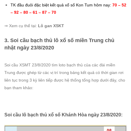
TK đầu đuôi đặc biệt kết quả xổ số Kon Tum hôm nay:
70 – 52
– 92 – 80 – 61 – 87 – 70
⇒ Xem cụ thể tại:
Lô gan XSKT
3. Soi cầu bạch thủ lô xổ số miền Trung chủ
nhật ngày 23/8/2020
Soi cầu XSMT 23/8/2020 tìm loto bạch thủ của các đài miền
Trung được ghép từ các vị trí trong bảng kết quả có thời gian rơi
liên tục trong 3 kỳ liên tiếp được hệ thống tổng hợp dưới đây, cho
bạn tham khảo:
Soi cầu lô bạch thủ xổ số Khánh Hòa ngày 23/8/2020: