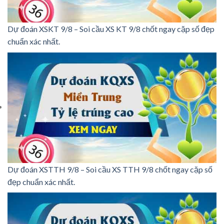
Dự đoán XSKT 9/8 – Soi cầu XS KT 9/8 chốt ngay cặp số đẹp
chuẩn xác nhất.
Dự đoán XSTTH 9/8 – Soi cầu XS TTH 9/8 chốt ngay cặp số
đẹp chuẩn xác nhất.