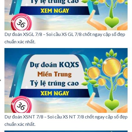
Dự đoán XSGL 7/8 – Soi cầu XS GL 7/8 chốt ngay cặp số đẹp
chuẩn xác nhất.
Dự đoán XSNT 7/8 – Soi cầu XS NT 7/8 chốt ngay cặp số đẹp
chuẩn xác nhất.