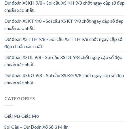
Dự đoán XSKH 9/8 – Soi cầu XS KH 9/8 chốt ngay cặp số đẹp
chuẩn xác nhất.
Dự đoán XSKT 9/8 – Soi cầu XS KT 9/8 chốt ngay cặp số đẹp
chuẩn xác nhất.
Dự đoán XSTTH 9/8 – Soi cầu XS TTH 9/8 chốt ngay cặp số
đẹp chuẩn xác nhất.
Dự đoán XSDL 9/8 – Soi cầu XS DL 9/8 chốt ngay cặp số đẹp
chuẩn xác nhất.
Dự đoán XSKG 9/8 – Soi cầu XS KG 9/8 chốt ngay cặp số đẹp
chuẩn xác nhất.
CATEGORIES
Giải Mã Giấc Mơ
Soi Cầu – Dự Đoán Xổ Số 3 Miền