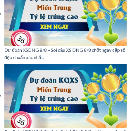
Dự đoán XSDNG 8/8 – Soi cầu XS DNG 8/8 chốt ngay cặp số
đẹp chuẩn xác nhất.