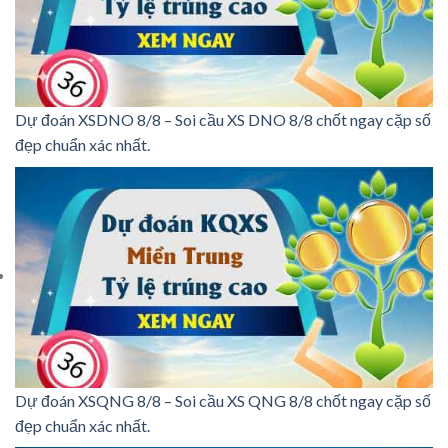
Dự đoán XSDNO 8/8 – Soi cầu XS DNO 8/8 chốt ngay cặp số
đẹp chuẩn xác nhất.
Dự đoán XSQNG 8/8 – Soi cầu XS QNG 8/8 chốt ngay cặp số
đẹp chuẩn xác nhất.