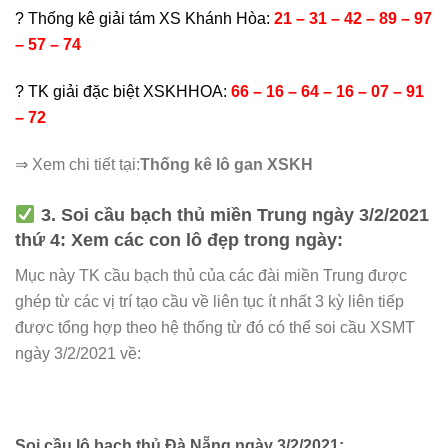
? Thống kê giải tám XS Khánh Hòa:
21 – 31 – 42 – 89 – 97
– 57 – 74
? TK giải đặc biệt XSKHHOA:
66 – 16 – 64 – 16 – 07 – 91
– 72
⇒ Xem chi tiết tại:
Thống kê lô gan XSKH
3. Soi cầu bạch thủ miền Trung ngày 3/2/2021
thứ 4: Xem các con lô đẹp trong ngày:
Mục này TK cầu bạch thủ của các đài miền Trung được
ghép từ các vị trí tạo cầu về liên tục ít nhất 3 kỳ liên tiếp
được tổng hợp theo hệ thống từ đó có thể soi cầu XSMT
ngày 3/2/2021 về:
Soi cầu lô bạch thủ Đà Nẵng ngày 3/2/2021: