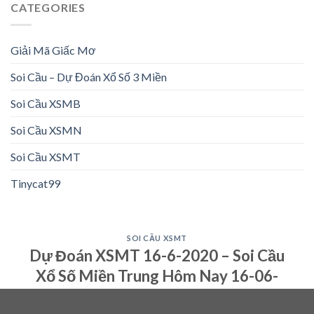
CATEGORIES
Giải Mã Giấc Mơ
Soi Cầu – Dự Đoán Xổ Số 3 Miền
Soi Cầu XSMB
Soi Cầu XSMN
Soi Cầu XSMT
Tinycat99
SOI CẦU XSMT
Dự Đoán XSMT 16-6-2020 – Soi Cầu
Xổ Số Miền Trung Hôm Nay 16-06-
2020