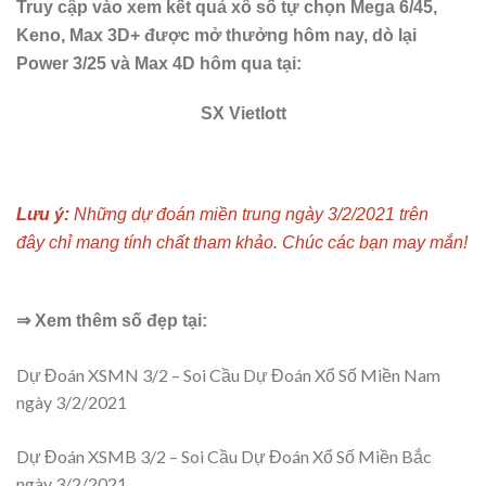
Truy cập vào xem kết quả xổ số tự chọn Mega 6/45,
Keno, Max 3D+ được mở thưởng hôm nay, dò lại
Power 3/25 và Max 4D hôm qua tại:
SX Vietlott
Lưu ý:
Những dự đoán miền trung ngày 3/2/2021 trên
đây chỉ mang tính chất tham khảo. Chúc các bạn may mắn!
⇒ Xem thêm số đẹp tại:
Dự Đoán XSMN 3/2 – Soi Cầu Dự Đoán Xổ Số Miền Nam
ngày 3/2/2021
Dự Đoán XSMB 3/2 – Soi Cầu Dự Đoán Xổ Số Miền Bắc
ngày 3/2/2021