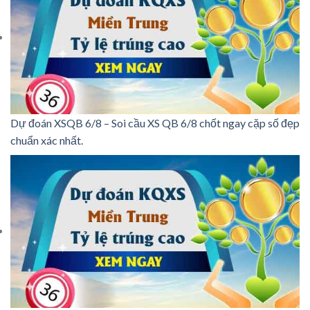
Dự đoán XSQB 6/8 – Soi cầu XS QB 6/8 chốt ngay cặp số đẹp
chuẩn xác nhất.