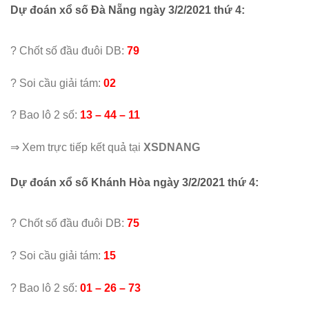
Dự đoán xổ số Đà Nẵng ngày 3/2/2021 thứ 4:
? Chốt số đầu đuôi DB:
79
? Soi cầu giải tám:
02
? Bao lô 2 số:
13 – 44 – 11
⇒ Xem trực tiếp kết quả tại
XSDNANG
Dự đoán xổ số Khánh Hòa ngày 3/2/2021 thứ 4:
? Chốt số đầu đuôi DB:
75
? Soi cầu giải tám:
15
? Bao lô 2 số:
01 – 26 – 73