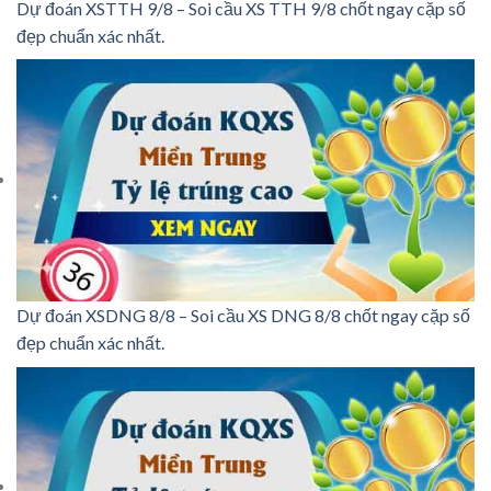
Dự đoán XSTTH 9/8 – Soi cầu XS TTH 9/8 chốt ngay cặp số
đẹp chuẩn xác nhất.
Dự đoán XSDNG 8/8 – Soi cầu XS DNG 8/8 chốt ngay cặp số
đẹp chuẩn xác nhất.