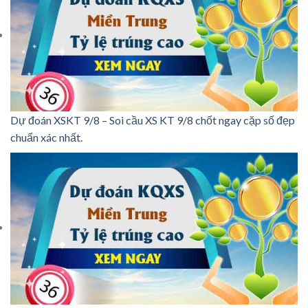
Dự đoán XSKT 9/8 – Soi cầu XS KT 9/8 chốt ngay cặp số đẹp
chuẩn xác nhất.