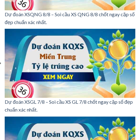
Dự đoán XSQNG 8/8 – Soi cầu XS QNG 8/8 chốt ngay cặp số
đẹp chuẩn xác nhất.
Dự đoán XSGL 7/8 – Soi cầu XS GL 7/8 chốt ngay cặp số đẹp
chuẩn xác nhất.