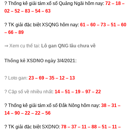
? Thống kê giải tám xổ số Quảng Ngãi hôm nay:
72 – 18 –
02 – 52 – 83 – 54 – 63
? TK giải đặc biệt XSQNG hôm nay:
61 – 60 – 73 – 51 – 60
– 66 – 89
⇒ Xem cụ thể tại:
Lô gan QNG lâu chưa về
Thống kê XSDNO ngày 3/4/2021:
? Loto gan:
23 – 69 – 35 – 12 – 13
? Cặp số về nhiều nhất:
14 – 51 – 19 – 97 – 22
? Thống kê giải tám xổ số Đắk Nông hôm nay:
38 – 31 –
14 – 90 – 22 – 22 – 56
? TK giải đặc biệt SXDNO:
78 – 37 – 11 – 88 – 51 – 11 –