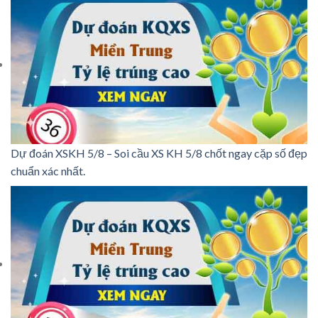
Dự đoán XSKH 5/8 – Soi cầu XS KH 5/8 chốt ngay cặp số đẹp
chuẩn xác nhất.