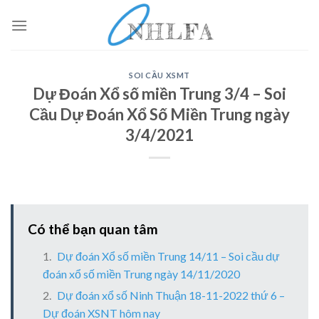
Skip
to
content
SOI CẦU XSMT
Dự Đoán Xổ số miền Trung 3/4 – Soi
Cầu Dự Đoán Xổ Số Miền Trung ngày
3/4/2021
Có thể bạn quan tâm
Dự đoán Xổ số miền Trung 14/11 – Soi cầu dự
đoán xổ số miền Trung ngày 14/11/2020
Dự đoán xổ số Ninh Thuận 18-11-2022 thứ 6 –
Dự đoán XSNT hôm nay