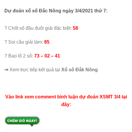
Dự đoán xổ số Đắc Nông ngày 3/4/2021 thứ 7:
? Chốt số đầu đuôi giải đặc biệt:
58
? Soi cầu giải tám:
85
? Bao lô 2 số:
73 – 02 – 41
⇒
Xem trực tiếp kết quả tại
Xổ số Đắk Nông
Vào link xem comment bình luận dự đoán XSMT 3/4 tại
đây: