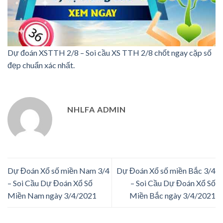
Dự đoán XSTTH 2/8 – Soi cầu XS TTH 2/8 chốt ngay cặp số
đẹp chuẩn xác nhất.
NHLFA ADMIN
Dự Đoán Xổ số miền Nam 3/4
Dự Đoán Xổ số miền Bắc 3/4
– Soi Cầu Dự Đoán Xổ Số
– Soi Cầu Dự Đoán Xổ Số
Miền Nam ngày 3/4/2021
Miền Bắc ngày 3/4/2021