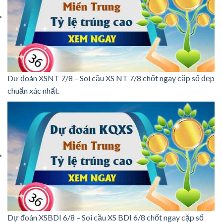
Dự đoán XSNT 7/8 – Soi cầu XS NT 7/8 chốt ngay cặp số đẹp
chuẩn xác nhất.
Dự đoán XSBDI 6/8 – Soi cầu XS BDI 6/8 chốt ngay cặp số