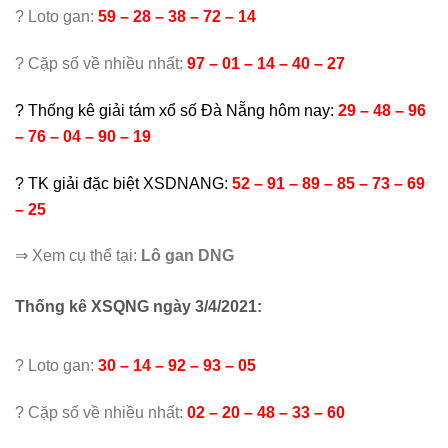
? Loto gan:
59 – 28 – 38 – 72 – 14
? Cặp số về nhiều nhất:
97 – 01 – 14 – 40 – 27
? Thống kê giải tám xổ số Đà Nẵng hôm nay:
29 – 48 – 96
– 76 – 04 – 90 – 19
? TK giải đặc biệt XSDNANG:
52 – 91 – 89 – 85 – 73 – 69
– 25
⇒ Xem cụ thể tại:
Lô gan DNG
Thống kê XSQNG ngày 3/4/2021:
? Loto gan:
30 – 14 – 92 – 93 – 05
? Cặp số về nhiều nhất:
02 – 20 – 48 – 33 – 60