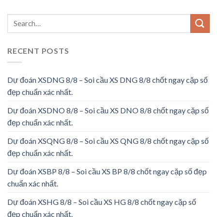
RECENT POSTS
Dự đoán XSDNG 8/8 – Soi cầu XS DNG 8/8 chốt ngay cặp số
đẹp chuẩn xác nhất.
Dự đoán XSDNO 8/8 – Soi cầu XS DNO 8/8 chốt ngay cặp số
đẹp chuẩn xác nhất.
Dự đoán XSQNG 8/8 – Soi cầu XS QNG 8/8 chốt ngay cặp số
đẹp chuẩn xác nhất.
Dự đoán XSBP 8/8 – Soi cầu XS BP 8/8 chốt ngay cặp số đẹp
chuẩn xác nhất.
Dự đoán XSHG 8/8 – Soi cầu XS HG 8/8 chốt ngay cặp số
đẹp chuẩn xác nhất.