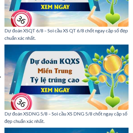
Dự đoán XSQT 6/8 – Soi cầu XS QT 6/8 chốt ngay cặp số đẹp
chuẩn xác nhất.
Dự đoán XSDNG 5/8 – Soi cầu XS DNG 5/8 chốt ngay cặp số
đẹp chuẩn xác nhất.