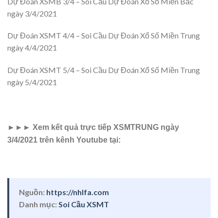
Dự Đoán XSMB 3/4 – Soi Cầu Dự Đoán Xổ Số Miền Bắc
ngày 3/4/2021
Dự Đoán XSMT 4/4 – Soi Cầu Dự Đoán Xổ Số Miền Trung
ngày 4/4/2021
Dự Đoán XSMT 5/4 – Soi Cầu Dự Đoán Xổ Số Miền Trung
ngày 5/4/2021
►►► Xem kết quả trực tiếp XSMTRUNG ngày
3/4/2021 trên kênh Youtube tại:
Nguồn:
https://nhlfa.com
Danh mục:
Soi Cầu XSMT