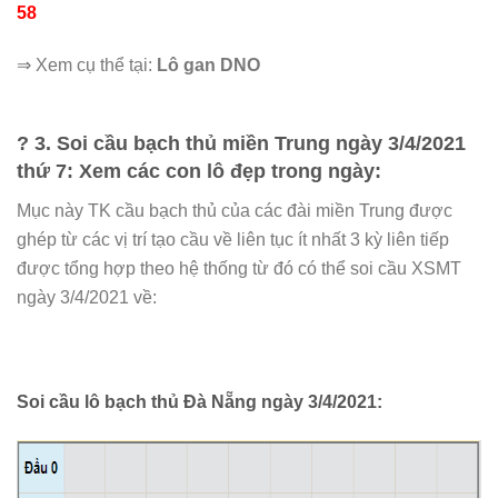
58
⇒ Xem cụ thể tại:
Lô gan DNO
? 3. Soi cầu bạch thủ miền Trung ngày 3/4/2021
thứ 7: Xem các con lô đẹp trong ngày:
Mục này TK cầu bạch thủ của các đài miền Trung được
ghép từ các vị trí tạo cầu về liên tục ít nhất 3 kỳ liên tiếp
được tổng hợp theo hệ thống từ đó có thể soi cầu XSMT
ngày 3/4/2021 về:
Soi cầu lô bạch thủ Đà Nẵng ngày 3/4/2021: