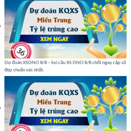
Dự đoán XSDNO 8/8 – Soi cầu XS DNO 8/8 chốt ngay cặp số
đẹp chuẩn xác nhất.