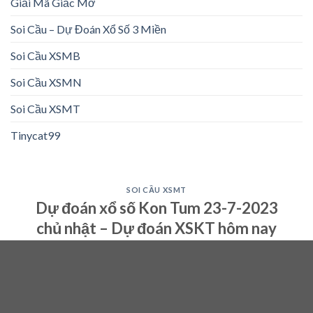
Giải Mã Giấc Mơ
Soi Cầu – Dự Đoán Xổ Số 3 Miền
Soi Cầu XSMB
Soi Cầu XSMN
Soi Cầu XSMT
Tinycat99
SOI CẦU XSMT
Dự đoán xổ số Kon Tum 23-7-2023
chủ nhật – Dự đoán XSKT hôm nay
22
Jul