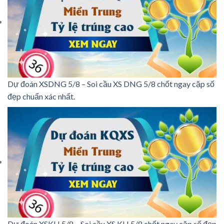
Dự đoán XSDNG 5/8 – Soi cầu XS DNG 5/8 chốt ngay cặp số
đẹp chuẩn xác nhất.
Dự đoán XSKH 5/8 – Soi cầu XS KH 5/8 chốt ngay cặp số đẹp