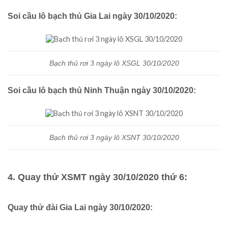
Soi cầu lô bạch thủ Gia Lai ngày 30/10/2020:
Bạch thủ rơi 3 ngày lô XSGL 30/10/2020
Soi cầu lô bạch thủ Ninh Thuận ngày 30/10/2020:
Bạch thủ rơi 3 ngày lô XSNT 30/10/2020
4. Quay thử XSMT ngày 30/10/2020 thứ 6:
Quay thử đài Gia Lai ngày 30/10/2020: