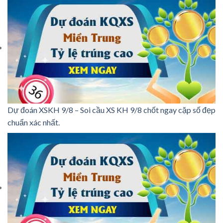
Dự đoán XSKH 9/8 – Soi cầu XS KH 9/8 chốt ngay cặp số đẹp
chuẩn xác nhất.