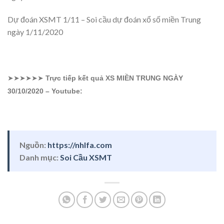
Dự đoán XSMT 1/11 – Soi cầu dự đoán xổ số miền Trung
ngày 1/11/2020
➤➤➤➤➤➤
Trực tiếp kết quả XS MIỀN TRUNG NGÀY
30/10/2020 – Youtube:
Nguồn:
https://nhlfa.com
Danh mục:
Soi Cầu XSMT