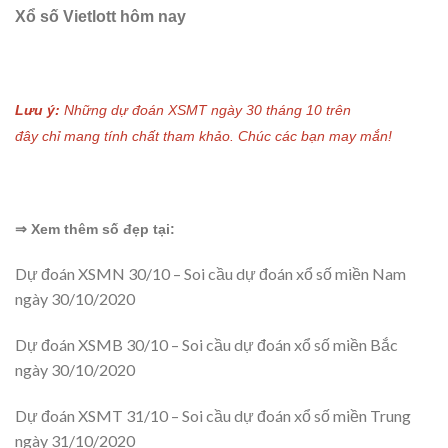
Xổ số Vietlott hôm nay
Lưu ý:
Những dự đoán XSMT ngày 30 tháng 10 trên
đây chỉ mang tính chất tham khảo. Chúc các bạn may mắn!
⇒ Xem thêm số đẹp tại:
Dự đoán XSMN 30/10 – Soi cầu dự đoán xổ số miền Nam
ngày 30/10/2020
Dự đoán XSMB 30/10 – Soi cầu dự đoán xổ số miền Bắc
ngày 30/10/2020
Dự đoán XSMT 31/10 – Soi cầu dự đoán xổ số miền Trung
ngày 31/10/2020