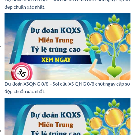
đẹp chuẩn xác nhất.
Dự đoán XSQNG 8/8 – Soi cầu XS QNG 8/8 chốt ngay cặp số
đẹp chuẩn xác nhất.