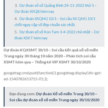
Dự đoán xổ số Quảng Bình 24-11-2022 thứ 5 –
Dự đoán XSQB hôm nay
Dự đoán XSQNG 10/1 – Soi cầu XS QNG 10/1
chốt ngay cặp số đẹp chuẩn xác nhất.
Dự đoán xổ số Kon Tum 3-4-2022 chủ nhật – Dự
đoán XSKT hôm nay
Dự đoán KQXSMT 30/10 – Soi cầu kết quả xổ số miền
Trung ngày 30 tháng 10 năm 2020 – Phân tích soi cầu
XSMT hôm qua – Thống kê VIP XSMT 30/10/2020
googletag.cmd.push(function() { googletag.display(‘div-gpt-
ad-1540782653715-0’); });
Bạn đang xem:
Dự đoán Xổ số miền Trung 30/10 –
Soi cầu dự đoán xổ số miền Trung ngày 30/10/2020