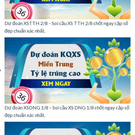
Dự đoán XSTTH 2/8 – Soi cầu XS TTH 2/8 chốt ngay cặp số
đẹp chuẩn xác nhất.
Dự đoán XSDNG 1/8 – Soi cầu XS DNG 1/8 chốt ngay cặp số
đẹp chuẩn xác nhất.