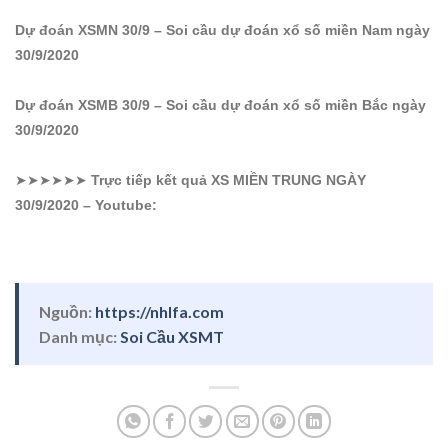
Dự đoán XSMN 30/9 – Soi cầu dự đoán xổ số miền Nam ngày
30/9/2020
Dự đoán XSMB 30/9 – Soi cầu dự đoán xổ số miền Bắc ngày
30/9/2020
➤➤➤➤➤➤
Trực tiếp kết quả XS MIỀN TRUNG NGÀY
30/9/2020 – Youtube:
Nguồn:
https://nhlfa.com
Danh mục:
Soi Cầu XSMT