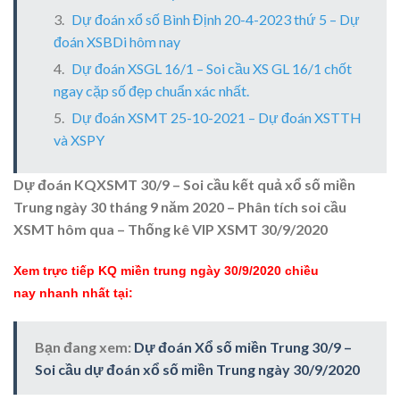
Dự đoán xổ số Bình Định 20-4-2023 thứ 5 – Dự
đoán XSBDi hôm nay
Dự đoán XSGL 16/1 – Soi cầu XS GL 16/1 chốt
ngay cặp số đẹp chuẩn xác nhất.
Dự đoán XSMT 25-10-2021 – Dự đoán XSTTH
và XSPY
Dự đoán KQXSMT 30/9 – Soi cầu kết quả xổ số miền
Trung ngày 30 tháng 9 năm 2020 – Phân tích soi cầu
XSMT hôm qua – Thống kê VIP XSMT 30/9/2020
Xem trực tiếp KQ miền trung ngày 30/9/2020 chiều
nay nhanh nhất tại:
Bạn đang xem:
Dự đoán Xổ số miền Trung 30/9 –
Soi cầu dự đoán xổ số miền Trung ngày 30/9/2020