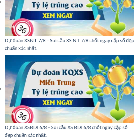
Dự đoán XSNT 7/8 – Soi cầu XS NT 7/8 chốt ngay cặp số đẹp
chuẩn xác nhất.
Dự đoán XSBDI 6/8 – Soi cầu XS BDI 6/8 chốt ngay cặp số
đẹp chuẩn xác nhất.