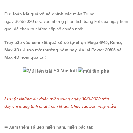
Dự đoán kết quả xổ số chính xác
miền Trung
ngày 30/9/2020 dựa vào những phân tích bảng kết quả ngày hôm
qua, để chọn ra những cặp số chuẩn nhất.
Truy cập vào xem kết quả xổ số tự chọn Mega 6/45, Keno,
Max 3D+ được mở thưởng hôm nay, dò lại Power 30/95 và
Max 4D hôm qua tại:
SX Vietlott
Lưu ý:
Những dự đoán miền trung ngày 30/9/2020 trên
đây chỉ mang tính chất tham khảo. Chúc các bạn may mắn!
⇒ Xem thêm số đẹp miền nam, miền bắc tại: