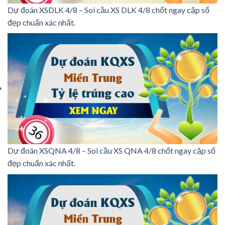
Dự đoán XSDLK 4/8 – Soi cầu XS DLK 4/8 chốt ngay cặp số
đẹp chuẩn xác nhất.
Dự đoán XSQNA 4/8 – Soi cầu XS QNA 4/8 chốt ngay cặp số
đẹp chuẩn xác nhất.