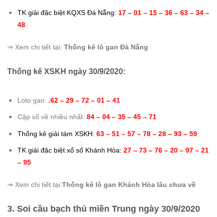
TK giải đặc biệt KQXS Đà Nẵng:
17 – 01 – 15 – 36 – 63 – 34 –
48
⇒ Xem chi tiết tại:
Thống kê lô gan Đà Nẵng
Thống kê XSKH ngày 30/9/2020:
Loto gan:
.62 – 29 – 72 – 01 – 41
Cặp số về nhiều nhất:
84 – 04 – 35 – 45 – 71
Thống kê giải tám XSKH:
63 – 51 – 57 – 78 – 28 – 93 – 59
TK giải đặc biệt xổ số Khánh Hòa:
27 – 73 – 76 – 20 – 97 – 21
– 95
⇒ Xem chi tiết tại:
Thống kê lô gan Khánh Hòa lâu chưa về
3. Soi cầu bạch thủ miền Trung ngày 30/9/2020