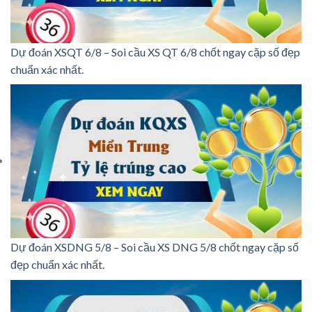
Dự đoán XSQT 6/8 – Soi cầu XS QT 6/8 chốt ngay cặp số đẹp
chuẩn xác nhất.
Dự đoán XSDNG 5/8 – Soi cầu XS DNG 5/8 chốt ngay cặp số
đẹp chuẩn xác nhất.