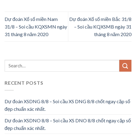
Dự đoán Xổ số miền Nam
Dự đoán Xổ số miền Bắc 31/8
31/8 – Soi cầu KQXSMN ngày
– Soi cầu KQXSMB ngày 31
31 tháng 8 năm 2020
tháng 8 năm 2020
RECENT POSTS
Dự đoán XSDNG 8/8 – Soi cầu XS DNG 8/8 chốt ngay cặp số
đẹp chuẩn xác nhất.
Dự đoán XSDNO 8/8 – Soi cầu XS DNO 8/8 chốt ngay cặp số
đẹp chuẩn xác nhất.