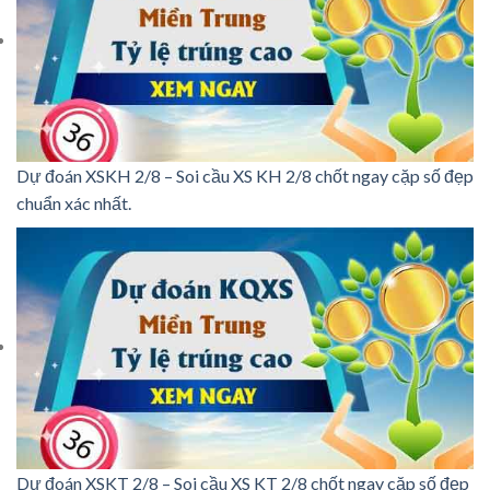
Dự đoán XSKH 2/8 – Soi cầu XS KH 2/8 chốt ngay cặp số đẹp
chuẩn xác nhất.
Dự đoán XSKT 2/8 – Soi cầu XS KT 2/8 chốt ngay cặp số đẹp