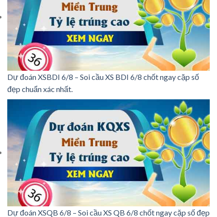
Dự đoán XSBDI 6/8 – Soi cầu XS BDI 6/8 chốt ngay cặp số
đẹp chuẩn xác nhất.
Dự đoán XSQB 6/8 – Soi cầu XS QB 6/8 chốt ngay cặp số đẹp