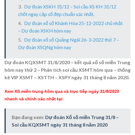
Dự đoán XSKH 31/12 – Soi cầu XS KH 31/12
chốt ngay cặp số đẹp chuẩn xác nhất.
Dự đoán xổ số Khánh Hòa 25-12-2022 chủ nhật
– Dự đoán XSKH hôm nay
Dự đoán xổ số Quảng Ngãi 26-3-2022 thứ 7 –
Dự đoán XSQNg hôm nay
Dự đoán KQXSMT 31/8/2020 – kết quả xổ số miền Trung
hôm nay thứ 2 – Phân tích soi cầu XSMT hôm qua – thống
kê VIP XSMT – XSTTH – XSPY ngày 31 tháng 8 năm 2020.
Xem XS miền trung hôm qua và trực tiếp ngày 31/8/2020
nhanh và chính xác nhất tại:
Bạn đang xem:
Dự đoán Xổ số miền Trung 31/8 –
Soi cầu KQXSMT ngày 31 tháng 8 năm 2020