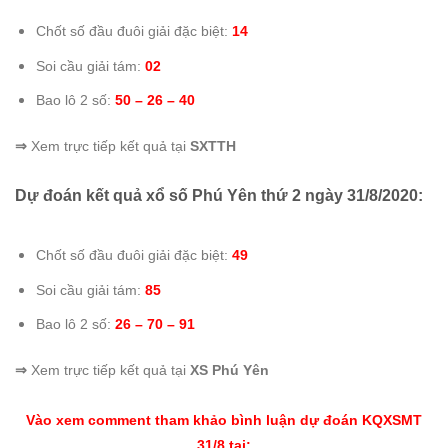
Chốt số đầu đuôi giải đặc biệt:
14
Soi cầu giải tám:
02
Bao lô 2 số:
50 – 26 – 40
⇒
Xem trực tiếp kết quả tại
SXTTH
Dự đoán kết quả xổ số Phú Yên thứ 2 ngày 31/8/2020:
Chốt số đầu đuôi giải đặc biệt:
49
Soi cầu giải tám:
85
Bao lô 2 số:
26 – 70 – 91
⇒
Xem trực tiếp kết quả tại
XS Phú Yên
Vào xem comment tham khảo bình luận dự đoán KQXSMT
31/8 tại: