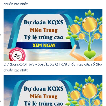
chuẩn xác nhất.
Dự đoán XSQT 6/8 – Soi cầu XS QT 6/8 chốt ngay cặp số đẹp
chuẩn xác nhất.