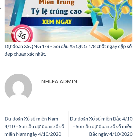
Dự đoán XSQNG 1/8 – Soi cầu XS QNG 1/8 chốt ngay cặp số
đẹp chuẩn xác nhất.
NHLFA ADMIN
Dự đoán Xổ số miền Nam
Dự đoán Xổ số miền Bắc 4/10
4/10 – Soi cầu dự đoán xổ số
– Soi cầu dự đoán xổ số miền
miền Nam ngày 4/10/2020
Bắc ngày 4/10/2020