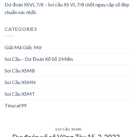
Dự đoán XSVL 7/8 – Soi cầu XS VL 7/8 chốt ngay cặp số đẹp
chuẩn xác nhất.
CATEGORIES
Giải Mã Giấc Mơ
Soi Cầu – Dự Đoán Xổ Số 3 Miền
Soi Cầu XSMB
Soi Cầu XSMN
Soi Cầu XSMT
Tinycat99
SOI CẦU XSMN