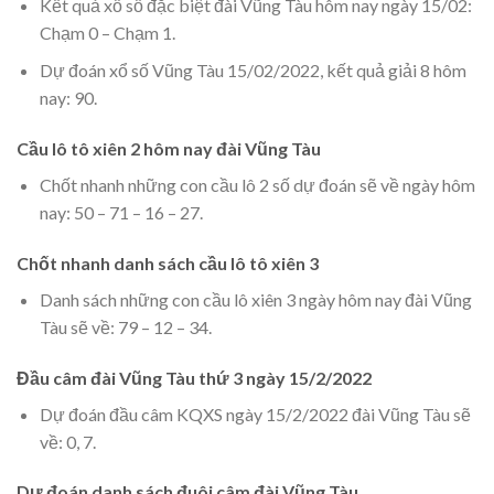
Kết quả xổ số đặc biệt đài Vũng Tàu hôm nay ngày 15/02:
Chạm 0 – Chạm 1.
Dự đoán xổ số Vũng Tàu 15/02/2022, kết quả giải 8 hôm
nay: 90.
Cầu lô tô xiên 2 hôm nay đài Vũng Tàu
Chốt nhanh những con cầu lô 2 số dự đoán sẽ về ngày hôm
nay: 50 – 71 – 16 – 27.
Chốt nhanh danh sách cầu lô tô xiên 3
Danh sách những con cầu lô xiên 3 ngày hôm nay đài Vũng
Tàu sẽ về: 79 – 12 – 34.
Đầu câm đài Vũng Tàu thứ 3 ngày 15/2/2022
Dự đoán đầu câm KQXS ngày 15/2/2022 đài Vũng Tàu sẽ
về: 0, 7.
Dự đoán danh sách đuôi câm đài Vũng Tàu