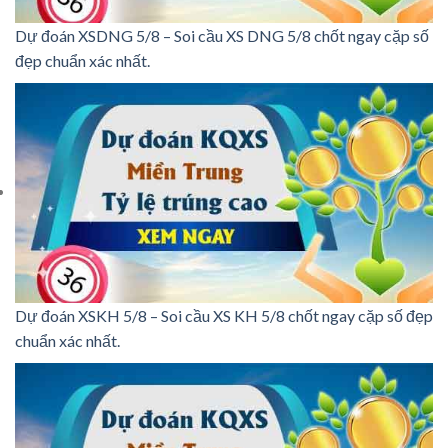
Dự đoán XSDNG 5/8 – Soi cầu XS DNG 5/8 chốt ngay cặp số
đẹp chuẩn xác nhất.
Dự đoán XSKH 5/8 – Soi cầu XS KH 5/8 chốt ngay cặp số đẹp
chuẩn xác nhất.