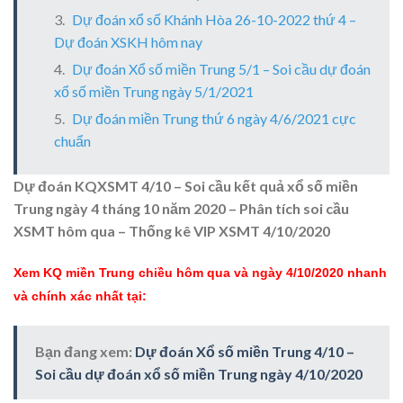
Dự đoán xổ số Khánh Hòa 26-10-2022 thứ 4 –
Dự đoán XSKH hôm nay
Dự đoán Xổ số miền Trung 5/1 – Soi cầu dự đoán
xổ số miền Trung ngày 5/1/2021
Dự đoán miền Trung thứ 6 ngày 4/6/2021 cực
chuẩn
Dự đoán KQXSMT 4/10 – Soi cầu kết quả xổ số miền
Trung ngày 4 tháng 10 năm 2020 – Phân tích soi cầu
XSMT hôm qua – Thống kê VIP XSMT 4/10/2020
Xem KQ miền Trung chiều hôm qua và ngày 4/10/2020 nhanh
và chính xác nhất tại:
Bạn đang xem:
Dự đoán Xổ số miền Trung 4/10 –
Soi cầu dự đoán xổ số miền Trung ngày 4/10/2020