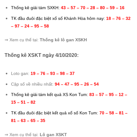
Thống kê giải tám SXKH:
43 – 57 – 70 – 28 – 80 – 59 – 16
TK đầu đuôi đặc biệt xổ số Khánh Hòa hôm nay:
18 – 76 – 32
– 97 – 24 – 95 – 58
⇒ Xem cụ thể tại:
Thống kê lô gan XSKH
Thống kê XSKT ngày 4/10/2020:
Loto gan:
19 – 76 – 93 – 98 – 37
Cặp số về nhiều nhất:
94 – 47 – 95 – 26 – 54
Thống kê giải tám kết quả XS Kon Tum:
83 – 57 – 95 – 12 –
15 – 51 – 82
TK đầu đuôi đặc biệt kết quả xổ số Kon Tum:
70 – 58 – 81 –
81 – 63 – 65 – 35
⇒ Xem cụ thể tại:
Lô gan XSKT