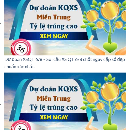
Dự đoán XSQT 6/8 – Soi cầu XS QT 6/8 chốt ngay cặp số đẹp
chuẩn xác nhất.