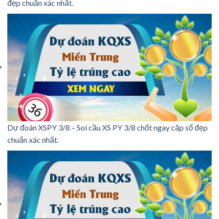
đẹp chuẩn xác nhất.
Dự đoán XSPY 3/8 – Soi cầu XS PY 3/8 chốt ngay cặp số đẹp
chuẩn xác nhất.