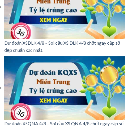
Dự đoán XSDLK 4/8 – Soi cầu XS DLK 4/8 chốt ngay cặp số
đẹp chuẩn xác nhất.
Dự đoán XSQNA 4/8 – Soi cầu XS QNA 4/8 chốt ngay cặp số