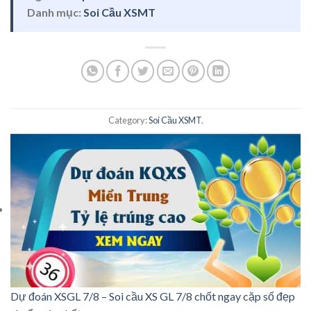
Danh mục:
Soi Cầu XSMT
Category:
Soi Cầu XSMT
.
Dự đoán XSGL 7/8 – Soi cầu XS GL 7/8 chốt ngay cặp số đẹp