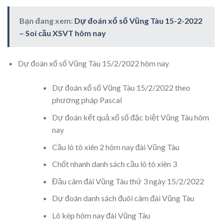
Bạn đang xem:
Dự đoán xổ số Vũng Tàu 15-2-2022
– Soi cầu XSVT hôm nay
Dự đoán xổ số Vũng Tàu 15/2/2022 hôm nay
Dự đoán xổ số Vũng Tàu 15/2/2022 theo
phương pháp Pascal
Dự đoán kết quả xổ số đặc biệt Vũng Tàu hôm
nay
Cầu lô tô xiên 2 hôm nay đài Vũng Tàu
Chốt nhanh danh sách cầu lô tô xiên 3
Đầu câm đài Vũng Tàu thứ 3 ngày 15/2/2022
Dự đoán danh sách đuôi câm đài Vũng Tàu
Lô kép hôm nay đài Vũng Tàu