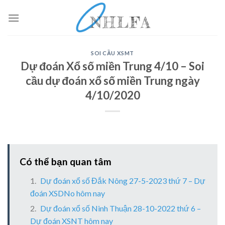
Skip
to
content
SOI CẦU XSMT
Dự đoán Xổ số miền Trung 4/10 – Soi
cầu dự đoán xổ số miền Trung ngày
4/10/2020
Có thể bạn quan tâm
Dự đoán xổ số Đắk Nông 27-5-2023 thứ 7 – Dự
đoán XSDNo hôm nay
Dự đoán xổ số Ninh Thuận 28-10-2022 thứ 6 –
Dự đoán XSNT hôm nay