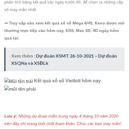
phân tích bảng kết quả các ngày trước đó, để chọn ra những cặp
số may mắn nhất.
⇒ Truy cập vào xem kết quả xổ số Mega 6/45, Keno được mở
thưởng trực tiếp vào hôm nay, 6/55, Max 3D, 4D ngày hôm
qua tại:
Xem thêm :
Dự đoán XSMT 26-10-2021 – Dự đoán
XSQNa và XSĐLk
Kết quả xổ số Vietlott hôm nay
Lưu ý:
Những dự đoán miền trung ngày 4 tháng 10 năm 2020
trên đây chỉ mang tính chất tham khảo. Chúc các bạn may mắn!