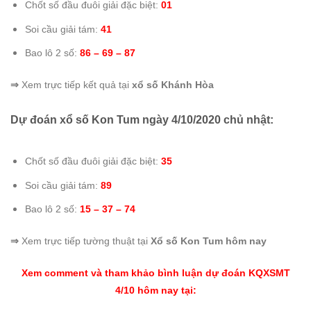
Chốt số đầu đuôi giải đặc biệt:
01
Soi cầu giải tám:
41
Bao lô 2 số:
86 – 69 – 87
⇒
Xem trực tiếp kết quả tại
xổ số Khánh Hòa
Dự đoán xổ số Kon Tum ngày 4/10/2020 chủ nhật:
Chốt số đầu đuôi giải đặc biệt:
35
Soi cầu giải tám:
89
Bao lô 2 số:
15 – 37 – 74
⇒
Xem trực tiếp tường thuật tại
Xổ số Kon Tum hôm nay
Xem comment và tham khảo bình luận dự đoán KQXSMT
4/10 hôm nay tại: