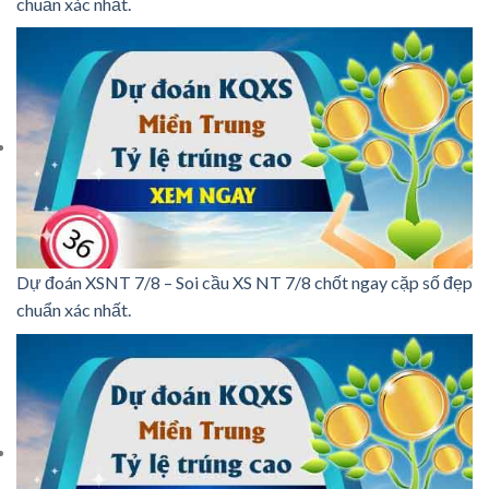
chuẩn xác nhất.
Dự đoán XSNT 7/8 – Soi cầu XS NT 7/8 chốt ngay cặp số đẹp
chuẩn xác nhất.