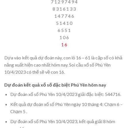
7 1 2 9 7 4 9 4
8 3 1 6 1 3 3
1 4 7 7 4 6
5 1 4 1 0
6 5 5 1
1 0 6
1 6
Dựa vào kết quả dự đoán này, con lô 16 – 61 là cặp số có khả
năng xuất hiện cao nhất hôm nay. Soi cầu xổ số Phú Yên
10/4/2023 có thể sẽ về con 16.
Dự đoán kết quả xổ số đặc biệt Phú Yên hôm nay
Dự đoán xổ số Phú Yên 10/4/2023 giải đặc biệt: 544716.
Kết quả dự đoán xổ số Phú Yên ngày 10 tháng 4: Chạm 6 –
Chạm 5 .
Dự đoán xổ số Phú Yên 10/4/2023, kết quả giải 8 hôm