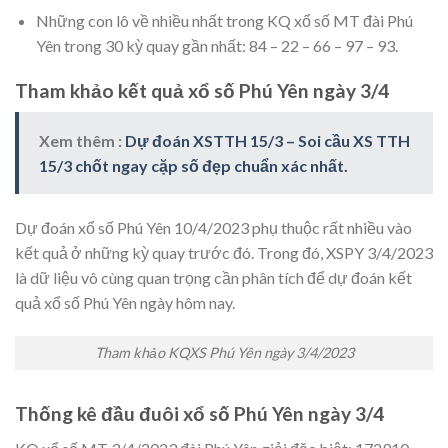
Những con lô về nhiều nhất trong KQ xổ số MT đài Phú
Yên trong 30 kỳ quay gần nhất: 84 – 22 – 66 – 97 – 93.
Tham khảo kết quả xổ số Phú Yên ngày 3/4
Xem thêm :
Dự đoán XSTTH 15/3 – Soi cầu XS TTH
15/3 chốt ngay cặp số đẹp chuẩn xác nhất.
Dự đoán xổ số Phú Yên 10/4/2023 phụ thuộc rất nhiều vào
kết quả ở những kỳ quay trước đó. Trong đó, XSPY 3/4/2023
là dữ liệu vô cùng quan trọng cần phân tích để dự đoán kết
quả xổ số Phú Yên ngày hôm nay.
Tham khảo KQXS Phú Yên ngày 3/4/2023
Thống kê đầu đuôi xổ số Phú Yên ngày 3/4