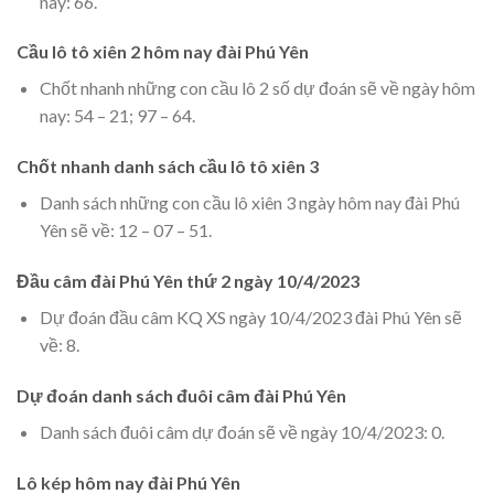
nay: 66.
Cầu lô tô xiên 2 hôm nay đài Phú Yên
Chốt nhanh những con cầu lô 2 số dự đoán sẽ về ngày hôm
nay: 54 – 21; 97 – 64.
Chốt nhanh danh sách cầu lô tô xiên 3
Danh sách những con cầu lô xiên 3 ngày hôm nay đài Phú
Yên sẽ về: 12 – 07 – 51.
Đầu câm đài Phú Yên thứ 2 ngày 10/4/2023
Dự đoán đầu câm KQ XS ngày 10/4/2023 đài Phú Yên sẽ
về: 8.
Dự đoán danh sách đuôi câm đài Phú Yên
Danh sách đuôi câm dự đoán sẽ về ngày 10/4/2023: 0.
Lô kép hôm nay đài Phú Yên