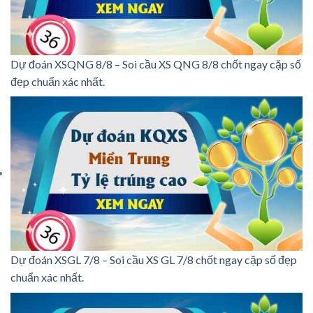
Dự đoán XSQNG 8/8 – Soi cầu XS QNG 8/8 chốt ngay cặp số
đẹp chuẩn xác nhất.
Dự đoán XSGL 7/8 – Soi cầu XS GL 7/8 chốt ngay cặp số đẹp
chuẩn xác nhất.