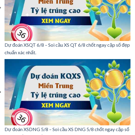
Dự đoán XSQT 6/8 – Soi cầu XS QT 6/8 chốt ngay cặp số đẹp
chuẩn xác nhất.
Dự đoán XSDNG 5/8 – Soi cầu XS DNG 5/8 chốt ngay cặp số