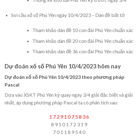
Soi cầu xổ số Phú Yên ngày 10/4/2023 – Dàn đề bất tử
Tham khảo dàn đề 10 con đài Phú Yên chuẩn xác
Tham khảo dàn đề 20 con đài Phú Yên chuẩn xác
Tham khảo dàn đề 36 con đài Phú Yên chuẩn xác
Dự đoán xổ số Phú Yên 10/4/2023 hôm nay
Dự đoán xổ số Phú Yên 10/4/2023 theo phương pháp
Pascal
Dựa vào XSKT Phú Yên kỳ quay ngày 3/4 giải đặc biệt và giải
nhất, áp dụng phương pháp Pascal ta có phân tích sau:
1 7 2 9 1 0 7 5 8 3 6
8 9 1 0 1 7 2 3 1 9
7 0 1 1 8 9 5 4 0