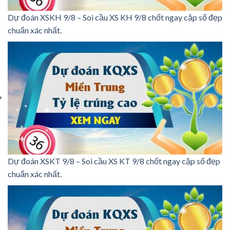
Dự đoán XSKH 9/8 – Soi cầu XS KH 9/8 chốt ngay cặp số đẹp
chuẩn xác nhất.
Dự đoán XSKT 9/8 – Soi cầu XS KT 9/8 chốt ngay cặp số đẹp
chuẩn xác nhất.