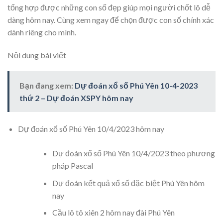
tổng hợp được những con số đẹp giúp mọi người chốt lô dễ
dàng hôm nay. Cùng xem ngay để chọn được con số chính xác
dành riêng cho mình.
Nội dung bài viết
Bạn đang xem:
Dự đoán xổ số Phú Yên 10-4-2023
thứ 2 – Dự đoán XSPY hôm nay
Dự đoán xổ số Phú Yên 10/4/2023 hôm nay
Dự đoán xổ số Phú Yên 10/4/2023 theo phương
pháp Pascal
Dự đoán kết quả xổ số đặc biệt Phú Yên hôm
nay
Cầu lô tô xiên 2 hôm nay đài Phú Yên