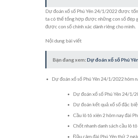
Dự đoán xổ số Phú Yên 24/1/2022 được tổn
ta có thể tổng hợp được những con số đẹp 
được con số chính xác dành riêng cho mình.
Nội dung bài viết
Bạn đang xem:
Dự đoán xổ số Phú Yên
Dự đoán xổ số Phú Yên 24/1/2022 hôm n
Dự đoán xổ số Phú Yên 24/1/2
Dự đoán kết quả xổ số đặc biệ
Cầu lô tô xiên 2 hôm nay đài P
Chốt nhanh danh sách cầu lô tô 
Đầu câm đài Phú Yên thứ 2 ng