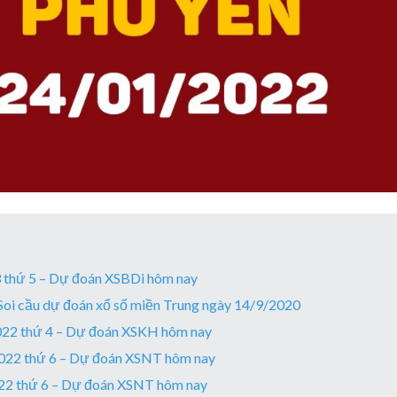
3 thứ 5 – Dự đoán XSBDi hôm nay
Soi cầu dự đoán xổ số miền Trung ngày 14/9/2020
022 thứ 4 – Dự đoán XSKH hôm nay
022 thứ 6 – Dự đoán XSNT hôm nay
22 thứ 6 – Dự đoán XSNT hôm nay