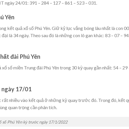
T ngày 24/01: 391 – 284 – 127 – 861 – 523 – 031.
hú Yên
g kết quả xổ số Phú Yên. Giữ kỷ lục vắng bóng lâu nhất là con 00
đại là 34 ngày. Theo sau đó là những con lô gan khác: 83 – 07 – 94
hất đài Phú Yên
 xổ số miền Trung đài Phú Yên trong 30 kỳ quay gần nhất: 54 – 29 
n ngày 17/01
rất nhiều vào kết quả ở những kỳ quay trước đó. Trong đó, kết 
ùng quan trọng cần phân tích.
ổ số Phú Yên kỳ trước ngày 17/1/2022