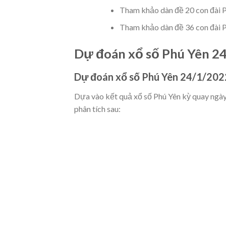
Tham khảo dàn đề 20 con đài P
Tham khảo dàn đề 36 con đài P
Dự đoán xổ số Phú Yên 2
Dự đoán xổ số Phú Yên 24/1/202
Dựa vào kết quả xổ số Phú Yên kỳ quay ngày 
phân tích sau: