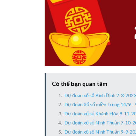
Có thể bạn quan tâm
Dự đoán xổ số Bình Định 2-3-202
Dự đoán Xổ số miền Trung 14/9 – 
Dự đoán xổ số Khánh Hòa 9-11-2
Dự đoán xổ số Ninh Thuận 7-10-2
Dự đoán xổ số Ninh Thuận 9-9-20