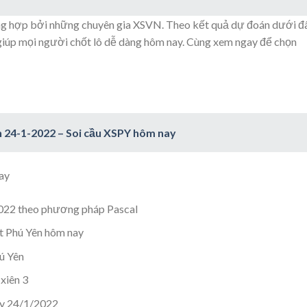
g hợp bởi những chuyên gia XSVN. Theo kết quả dự đoán dưới đâ
giúp mọi người chốt lô dễ dàng hôm nay. Cùng xem ngay để chọn
 24-1-2022 – Soi cầu XSPY hôm nay
ay
022 theo phương pháp Pascal
t Phú Yên hôm nay
hú Yên
xiên 3
ày 24/1/2022