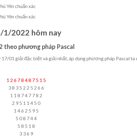
hú Yên chuẩn xác
hú Yên chuẩn xác
4/1/2022 hôm nay
2 theo phương pháp Pascal
17/01 giải đặc biệt và giải nhất, áp dụng phương pháp Pascal ta 
1 2 6 7 8 4 8 7 5 1 5
3 8 3 5 2 2 5 2 6 6
1 1 8 7 4 7 7 8 2
2 9 5 1 1 4 5 0
1 4 6 2 5 9 5
5 0 8 7 4 4
5 8 5 1 8
3 3 6 9