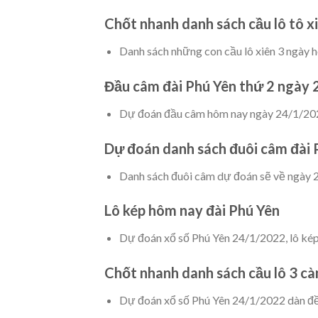
Chốt nhanh danh sách cầu lô tô x
Danh sách những con cầu lô xiên 3 ngày h
Đầu câm đài Phú Yên thứ 2 ngày
Dự đoán đầu câm hôm nay ngày 24/1/2022 
Dự đoán danh sách đuôi câm đài 
Danh sách đuôi câm dự đoán sẽ về ngày 2
Lô kép hôm nay đài Phú Yên
Dự đoán xổ số Phú Yên 24/1/2022, lô kép 
Chốt nhanh danh sách cầu lô 3 c
Dự đoán xổ số Phú Yên 24/1/2022 dàn đề 