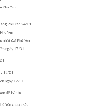
i Phú Yên
 càng Phú Yên 24/01
 Phú Yên
u nhất đài Phú Yên
Yên ngày 17/01
/01
ày 17/01
Yên ngày 17/01
Dàn đề bất tử
hú Yên chuẩn xác