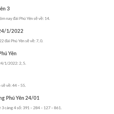
iên 3
ôm nay đài Phú Yên sẽ về: 14.
 24/1/2022
đài Phú Yên sẽ về: 7, 0.
Phú Yên
4/1/2022: 2, 5.
sẽ về: 44 – 55.
àng Phú Yên 24/01
3 càng 4 số: 391 – 284 – 127 – 861.