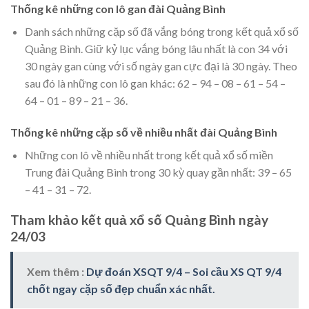
Thống kê những con lô gan đài Quảng Bình
Danh sách những cặp số đã vắng bóng trong kết quả xổ số
Quảng Bình. Giữ kỷ lục vắng bóng lâu nhất là con 34 với
30 ngày gan cùng với số ngày gan cực đại là 30 ngày. Theo
sau đó là những con lô gan khác: 62 – 94 – 08 – 61 – 54 –
64 – 01 – 89 – 21 – 36.
Thống kê những cặp số về nhiều nhất đài Quảng Bình
Những con lô về nhiều nhất trong kết quả xổ số miền
Trung đài Quảng Bình trong 30 kỳ quay gần nhất: 39 – 65
– 41 – 31 – 72.
Tham khảo kết quả xổ số Quảng Bình ngày
24/03
Xem thêm :
Dự đoán XSQT 9/4 – Soi cầu XS QT 9/4
chốt ngay cặp số đẹp chuẩn xác nhất.