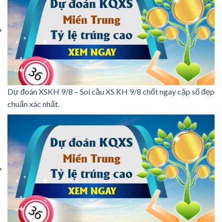
Dự đoán XSKH 9/8 – Soi cầu XS KH 9/8 chốt ngay cặp số đẹp
chuẩn xác nhất.