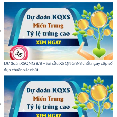
Dự đoán XSQNG 8/8 – Soi cầu XS QNG 8/8 chốt ngay cặp số
đẹp chuẩn xác nhất.