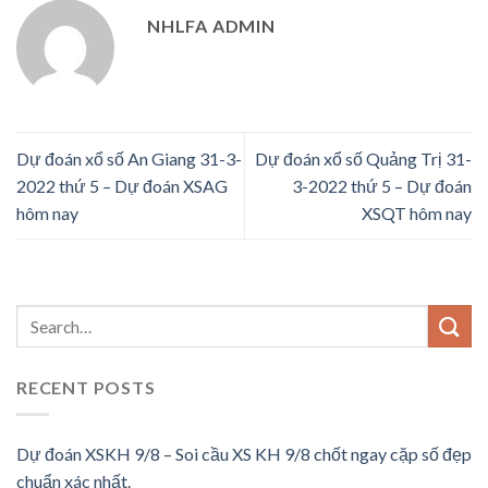
NHLFA ADMIN
Dự đoán xổ số An Giang 31-3-
Dự đoán xổ số Quảng Trị 31-
2022 thứ 5 – Dự đoán XSAG
3-2022 thứ 5 – Dự đoán
hôm nay
XSQT hôm nay
RECENT POSTS
Dự đoán XSKH 9/8 – Soi cầu XS KH 9/8 chốt ngay cặp số đẹp
chuẩn xác nhất.