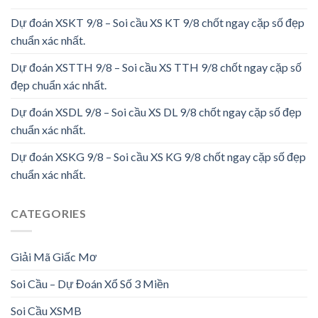
Dự đoán XSKT 9/8 – Soi cầu XS KT 9/8 chốt ngay cặp số đẹp
chuẩn xác nhất.
Dự đoán XSTTH 9/8 – Soi cầu XS TTH 9/8 chốt ngay cặp số
đẹp chuẩn xác nhất.
Dự đoán XSDL 9/8 – Soi cầu XS DL 9/8 chốt ngay cặp số đẹp
chuẩn xác nhất.
Dự đoán XSKG 9/8 – Soi cầu XS KG 9/8 chốt ngay cặp số đẹp
chuẩn xác nhất.
CATEGORIES
Giải Mã Giấc Mơ
Soi Cầu – Dự Đoán Xổ Số 3 Miền
Soi Cầu XSMB