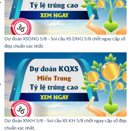
Dự đoán XSDNG 5/8 – Soi cầu XS DNG 5/8 chốt ngay cặp số
đẹp chuẩn xác nhất.
Dự đoán XSKH 5/8 – Soi cầu XS KH 5/8 chốt ngay cặp số đẹp
chuẩn xác nhất.