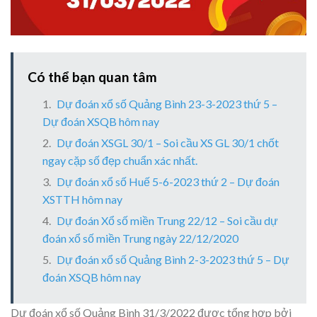
Có thể bạn quan tâm
Dự đoán xổ số Quảng Bình 23-3-2023 thứ 5 –
Dự đoán XSQB hôm nay
Dự đoán XSGL 30/1 – Soi cầu XS GL 30/1 chốt
ngay cặp số đẹp chuẩn xác nhất.
Dự đoán xổ số Huế 5-6-2023 thứ 2 – Dự đoán
XSTTH hôm nay
Dự đoán Xổ số miền Trung 22/12 – Soi cầu dự
đoán xổ số miền Trung ngày 22/12/2020
Dự đoán xổ số Quảng Bình 2-3-2023 thứ 5 – Dự
đoán XSQB hôm nay
Dự đoán xổ số Quảng Bình 31/3/2022 được tổng hợp bởi