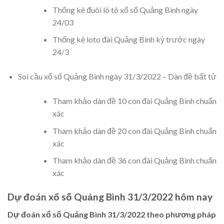
Thống kê đuôi lô tô xổ số Quảng Bình ngày
24/03
Thống kê loto đài Quảng Bình kỳ trước ngày
24/3
Soi cầu xổ số Quảng Bình ngày 31/3/2022 – Dàn đề bất tử
Tham khảo dàn đề 10 con đài Quảng Bình chuẩn
xác
Tham khảo dàn đề 20 con đài Quảng Bình chuẩn
xác
Tham khảo dàn đề 36 con đài Quảng Bình chuẩn
xác
Dự đoán xổ số Quảng Bình 31/3/2022 hôm nay
Dự đoán xổ số Quảng Bình 31/3/2022 theo phương pháp