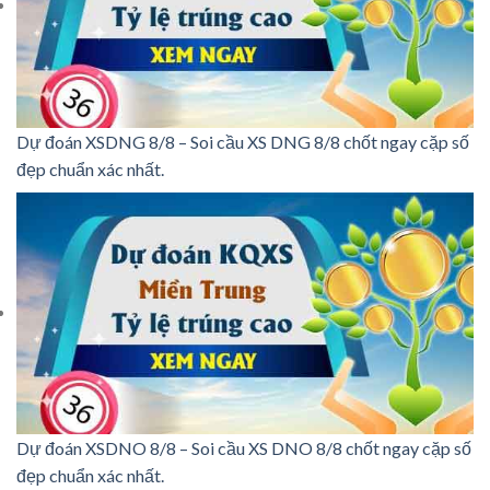
Dự đoán XSDNG 8/8 – Soi cầu XS DNG 8/8 chốt ngay cặp số
đẹp chuẩn xác nhất.
Dự đoán XSDNO 8/8 – Soi cầu XS DNO 8/8 chốt ngay cặp số
đẹp chuẩn xác nhất.