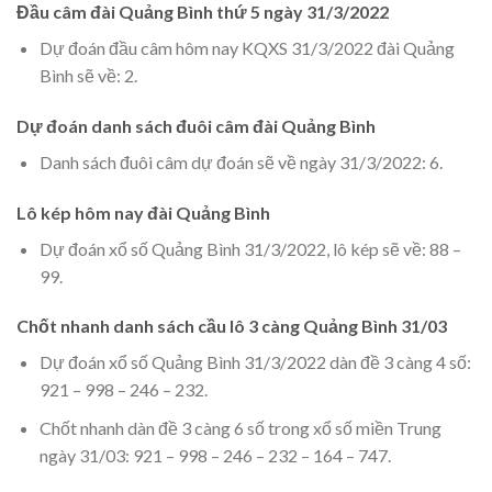
Đầu câm đài Quảng Bình thứ 5 ngày 31/3/2022
Dự đoán đầu câm hôm nay KQXS 31/3/2022 đài Quảng
Bình sẽ về: 2.
Dự đoán danh sách đuôi câm đài Quảng Bình
Danh sách đuôi câm dự đoán sẽ về ngày 31/3/2022: 6.
Lô kép hôm nay đài Quảng Bình
Dự đoán xổ số Quảng Bình 31/3/2022, lô kép sẽ về: 88 –
99.
Chốt nhanh danh sách cầu lô 3 càng Quảng Bình 31/03
Dự đoán xổ số Quảng Bình 31/3/2022 dàn đề 3 càng 4 số:
921 – 998 – 246 – 232.
Chốt nhanh dàn đề 3 càng 6 số trong xổ số miền Trung
ngày 31/03: 921 – 998 – 246 – 232 – 164 – 747.