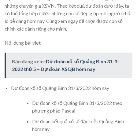
những chuyên gia XSVN. Theo kết quả dự đoán dưới đây, ta
có thể tổng hợp được những con số đẹp giúp mọi người chốt
lô dễ dàng hôm nay. Cùng xem ngay để chọn được con số
chính xác dành riêng cho mình.
Nội dung bài viết
Bạn đang xem:
Dự đoán xổ số Quảng Bình 31-3-
2022 thứ 5 – Dự đoán XSQB hôm nay
Dự đoán xổ số Quảng Bình 31/3/2022 hôm nay
Dự đoán xổ số Quảng Bình 31/3/2022 theo
phương pháp Pascal
Dự đoán kết quả xổ số đặc biệt Quảng Bình
hôm nay