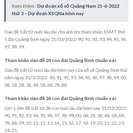
Xem thêm :
Dự đoán xổ số Quảng Nam 21-6-2022
thứ 3 – Dự đoán XSQNa hôm nay
Dàn đề bất tử nuôi lâu dài cho anh em tham khảo XSMT thứ
5 đài Quảng Bình ngày 31/03/2022: 90, 91, 92, 93, 94, 95, 96,
97, 98, 99.
Tham khảo dàn đề 20 con đài Quảng Bình chuẩn xác
Dàn đề bất tử nuôi lâu dài hôm nay của xổ số Quảng Bình thứ
năm ngày 31/3/2022: 90, 91, 92, 93, 94, 95, 96, 97, 98, 99, 00,
08, 18, 28, 38, 48, 58, 68, 78, 88.
Tham khảo dàn đề 36 con đài Quảng Bình chuẩn xác
Gợi ý dàn đề bất tử 36 con nuôi lâu dài hôm nay 31/03/2022:
90, 91, 92, 93, 94, 95, 96, 97, 98, 99, 00, 08, 28, 38, 48, 58, 68,
78, 88, 09, 10, 11, 12, 13, 14, 15, 16, 17, 18, 19, 20, 21, 22, 23,
24, 25.