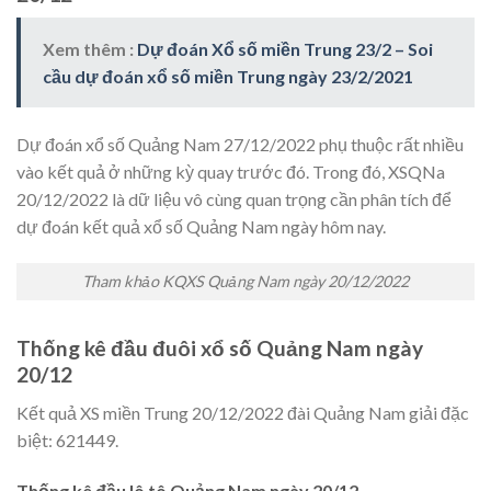
Xem thêm :
Dự đoán Xổ số miền Trung 23/2 – Soi
cầu dự đoán xổ số miền Trung ngày 23/2/2021
Dự đoán xổ số Quảng Nam 27/12/2022 phụ thuộc rất nhiều
vào kết quả ở những kỳ quay trước đó. Trong đó, XSQNa
20/12/2022 là dữ liệu vô cùng quan trọng cần phân tích để
dự đoán kết quả xổ số Quảng Nam ngày hôm nay.
Tham khảo KQXS Quảng Nam ngày 20/12/2022
Thống kê đầu đuôi xổ số Quảng Nam ngày
20/12
Kết quả XS miền Trung 20/12/2022 đài Quảng Nam giải đặc
biệt: 621449.
Thống kê đầu lô tô Quảng Nam ngày 20/12