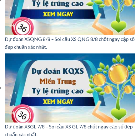
Dự đoán XSQNG 8/8 – Soi cầu XS QNG 8/8 chốt ngay cặp số
đẹp chuẩn xác nhất.
Dự đoán XSGL 7/8 – Soi cầu XS GL 7/8 chốt ngay cặp số đẹp
chuẩn xác nhất.