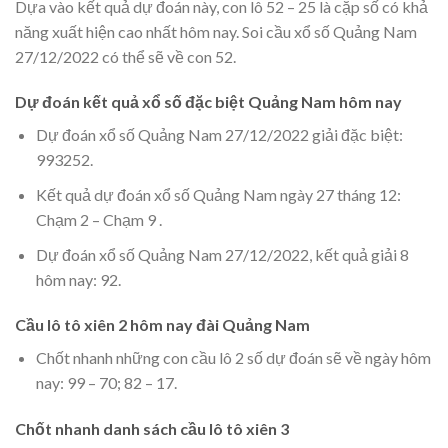
Dựa vào kết quả dự đoán này, con lô 52 – 25 là cặp số có khả
năng xuất hiện cao nhất hôm nay. Soi cầu xổ số Quảng Nam
27/12/2022 có thể sẽ về con 52.
Dự đoán kết quả xổ số đặc biệt Quảng Nam hôm nay
Dự đoán xổ số Quảng Nam 27/12/2022 giải đặc biệt:
993252.
Kết quả dự đoán xổ số Quảng Nam ngày 27 tháng 12:
Chạm 2 – Chạm 9 .
Dự đoán xổ số Quảng Nam 27/12/2022, kết quả giải 8
hôm nay: 92.
Cầu lô tô xiên 2 hôm nay đài Quảng Nam
Chốt nhanh những con cầu lô 2 số dự đoán sẽ về ngày hôm
nay: 99 – 70; 82 – 17.
Chốt nhanh danh sách cầu lô tô xiên 3