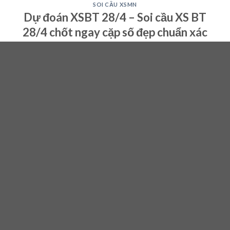
SOI CẦU XSMN
Dự đoán XSBT 28/4 – Soi cầu XS BT
28/4 chốt ngay cặp số đẹp chuẩn xác
nhất.
27
Apr
Dự đoán XSBT
28/4/2026 –
Dự đoán BT, soi cau XSBT
hay
dự đoán soi cầu XSBT
hôm nay đầy đủ đầu đuôi, giải 8,