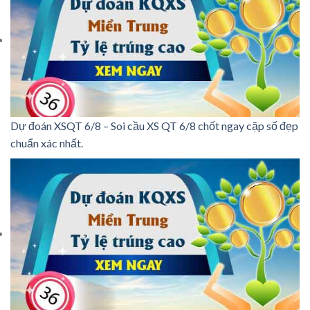
Dự đoán XSQT 6/8 – Soi cầu XS QT 6/8 chốt ngay cặp số đẹp
chuẩn xác nhất.