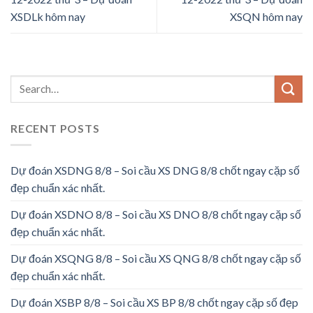
XSDLk hôm nay
XSQN hôm nay
RECENT POSTS
Dự đoán XSDNG 8/8 – Soi cầu XS DNG 8/8 chốt ngay cặp số
đẹp chuẩn xác nhất.
Dự đoán XSDNO 8/8 – Soi cầu XS DNO 8/8 chốt ngay cặp số
đẹp chuẩn xác nhất.
Dự đoán XSQNG 8/8 – Soi cầu XS QNG 8/8 chốt ngay cặp số
đẹp chuẩn xác nhất.
Dự đoán XSBP 8/8 – Soi cầu XS BP 8/8 chốt ngay cặp số đẹp