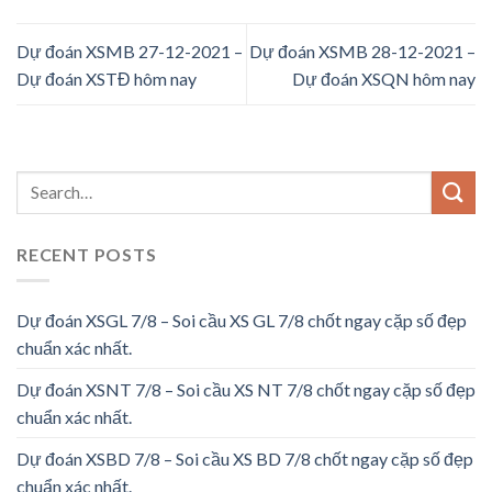
Dự đoán XSMB 27-12-2021 –
Dự đoán XSMB 28-12-2021 –
Dự đoán XSTĐ hôm nay
Dự đoán XSQN hôm nay
RECENT POSTS
Dự đoán XSGL 7/8 – Soi cầu XS GL 7/8 chốt ngay cặp số đẹp
chuẩn xác nhất.
Dự đoán XSNT 7/8 – Soi cầu XS NT 7/8 chốt ngay cặp số đẹp
chuẩn xác nhất.
Dự đoán XSBD 7/8 – Soi cầu XS BD 7/8 chốt ngay cặp số đẹp
chuẩn xác nhất.