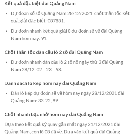
Kết quả đặc biệt đài Quảng Nam
Dự đoán xổ số Quảng Nam 28/12/2021, chốt thần tốc kết
quả giải đặc biệt: 087881.
Dự đoán nhanh kết quả giải 8 dự đoán sẽ về đài Quảng
Nam hôm nay: 91.
Chốt thần tốc dàn cầu lô 2 số đài Quảng Nam
Dự đoán nhanh dàn cầu lô 2 số nổ ngày thứ 3 đài Quảng
Nam 28/12: 02 – 23 – 98.
Danh sách lô kép hôm nay đài Quảng Nam
Dàn lô kép dự đoán sẽ về hôm nay ngày 28/12/2021 đài
Quảng Nam: 33, 22, 99.
Chốt nhanh bạc nhớ hôm nay đài Quảng Nam
Dựa theo kết quả kỳ quay gần nhất ngày 21/12/2021 đài
Quảng Nam, con lô 08 đã về. Dựa vào kết quả đài Quảng