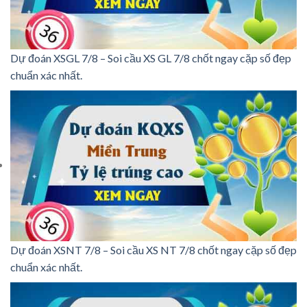
Dự đoán XSGL 7/8 – Soi cầu XS GL 7/8 chốt ngay cặp số đẹp
chuẩn xác nhất.
Dự đoán XSNT 7/8 – Soi cầu XS NT 7/8 chốt ngay cặp số đẹp
chuẩn xác nhất.