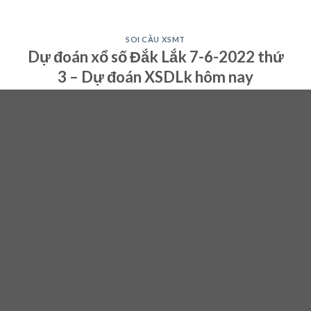
SOI CẦU XSMT
Dự đoán xổ số Đắk Lắk 7-6-2022 thứ
3 – Dự đoán XSDLk hôm nay
06
Jun