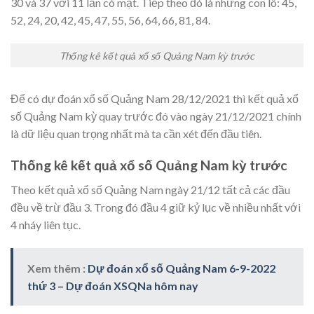
30 và 37 với 11 lần có mặt. Tiếp theo đó là những con lô: 45,
52, 24, 20, 42, 45, 47, 55, 56, 64, 66, 81, 84.
Thống kê kết quả xổ số Quảng Nam kỳ trước
Để có dự đoán xổ số Quảng Nam 28/12/2021 thì kết quả xổ
số Quảng Nam kỳ quay trước đó vào ngày 21/12/2021 chính
là dữ liệu quan trọng nhất mà ta cần xét đến đầu tiên.
Thống kê kết quả xổ số Quảng Nam kỳ trước
Theo kết quả xổ số Quảng Nam ngày 21/12 tất cả các đầu
đều về trừ đầu 3. Trong đó đầu 4 giữ kỷ lục về nhiều nhất với
4 nháy liên tục.
Xem thêm :
Dự đoán xổ số Quảng Nam 6-9-2022
thứ 3 – Dự đoán XSQNa hôm nay