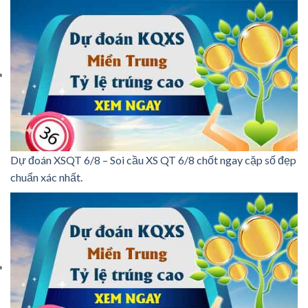
Dự đoán XSQT 6/8 – Soi cầu XS QT 6/8 chốt ngay cặp số đẹp
chuẩn xác nhất.