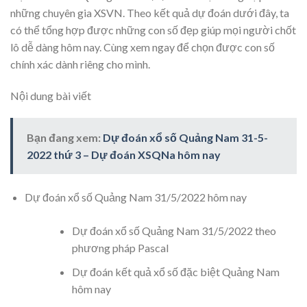
những chuyên gia XSVN. Theo kết quả dự đoán dưới đây, ta
có thể tổng hợp được những con số đẹp giúp mọi người chốt
lô dễ dàng hôm nay. Cùng xem ngay để chọn được con số
chính xác dành riêng cho mình.
Nội dung bài viết
Bạn đang xem:
Dự đoán xổ số Quảng Nam 31-5-
2022 thứ 3 – Dự đoán XSQNa hôm nay
Dự đoán xổ số Quảng Nam 31/5/2022 hôm nay
Dự đoán xổ số Quảng Nam 31/5/2022 theo
phương pháp Pascal
Dự đoán kết quả xổ số đặc biệt Quảng Nam
hôm nay