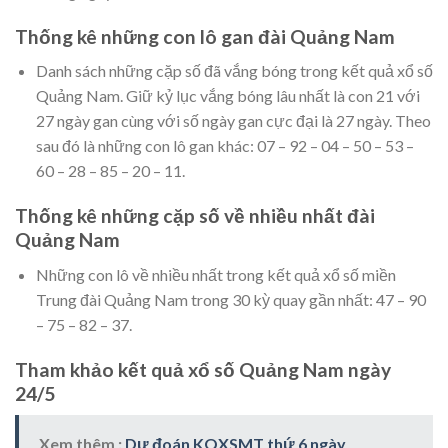
Thống kê những con lô gan đài Quảng Nam
Danh sách những cặp số đã vắng bóng trong kết quả xổ số
Quảng Nam. Giữ kỷ lục vắng bóng lâu nhất là con 21 với
27 ngày gan cùng với số ngày gan cực đại là 27 ngày. Theo
sau đó là những con lô gan khác: 07 – 92 – 04 – 50 – 53 –
60 – 28 – 85 – 20 – 11.
Thống kê những cặp số về nhiều nhất đài
Quảng Nam
Những con lô về nhiều nhất trong kết quả xổ số miền
Trung đài Quảng Nam trong 30 kỳ quay gần nhất: 47 – 90
– 75 – 82 – 37.
Tham khảo kết quả xổ số Quảng Nam ngày
24/5
Xem thêm :
Dự đoán KQXSMT thứ 6 ngày