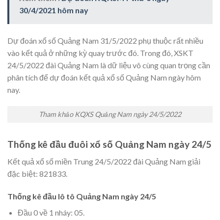
30/4/2021 hôm nay
Dự đoán xổ số Quảng Nam 31/5/2022 phụ thuộc rất nhiều
vào kết quả ở những kỳ quay trước đó. Trong đó, XSKT
24/5/2022 đài Quảng Nam là dữ liệu vô cùng quan trọng cần
phân tích để dự đoán kết quả xổ số Quảng Nam ngày hôm
nay.
Tham khảo KQXS Quảng Nam ngày 24/5/2022
Thống kê đầu đuôi xổ số Quảng Nam ngày 24/5
Kết quả xổ số miền Trung 24/5/2022 đài Quảng Nam giải
đặc biệt: 821833.
Thống kê đầu lô tô Quảng Nam ngày 24/5
Đầu 0 về 1 nháy: 05.