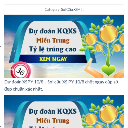
Category:
Soi Cầu XSMT
.
Dự đoán XSPY 10/8 – Soi cầu XS PY 10/8 chốt ngay cặp số
đẹp chuẩn xác nhất.