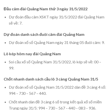
Đầu câm đài Quảng Nam thứ 3 ngày 31/5/2022
Dự đoán đầu câm XSKT ngày 31/5/2022 đài Quảng Nam
sẽ về: 7.
Dự đoán danh sách đuôi câm đài Quảng Nam
Dự đoán xổ số Quảng Nam ngày 31 tháng 05 đuôi câm: 9.
Lô kép hôm nay đài Quảng Nam
Soi cầu xổ số Quảng Nam 31/5/2022, lô kép sẽ về: 00 –
99.
Chốt nhanh danh sách cầu lô 3 càng Quảng Nam 31/5
Dự đoán xổ số Quảng Nam 31/5/2022 dàn đề 3 càng 4 số:
994 – 730 – 567 – 440.
Chốt nhanh dàn đề 3 càng 6 số trong kết quả xổ số miền
Trung ngày 31/5: 994 – 730 – 567 – 440 – 083 – 936.