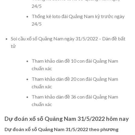
24/5
Thống kê loto đài Quảng Nam kỳ trước ngày
24/5
Soi cầu xổ số Quảng Nam ngày 31/5/2022 – Dàn đề bất
tử
Tham khảo dàn đề 10 con đài Quảng Nam
chuẩn xác
Tham khảo dàn đề 20 con đài Quảng Nam
chuẩn xác
Tham khảo dàn đề 36 con đài Quảng Nam
chuẩn xác
Dự đoán xổ số Quảng Nam 31/5/2022 hôm nay
Dự đoán xổ số Quảng Nam 31/5/2022 theo phương