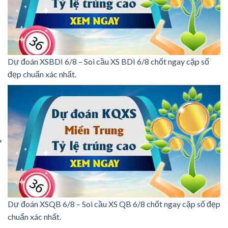
Dự đoán XSBDI 6/8 – Soi cầu XS BDI 6/8 chốt ngay cặp số
đẹp chuẩn xác nhất.
Dự đoán XSQB 6/8 – Soi cầu XS QB 6/8 chốt ngay cặp số đẹp
chuẩn xác nhất.