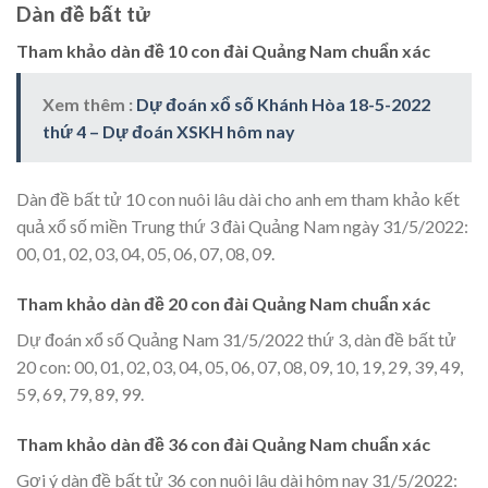
Dàn đề bất tử
Tham khảo dàn đề 10 con đài Quảng Nam chuẩn xác
Xem thêm :
Dự đoán xổ số Khánh Hòa 18-5-2022
thứ 4 – Dự đoán XSKH hôm nay
Dàn đề bất tử 10 con nuôi lâu dài cho anh em tham khảo kết
quả xổ số miền Trung thứ 3 đài Quảng Nam ngày 31/5/2022:
00, 01, 02, 03, 04, 05, 06, 07, 08, 09.
Tham khảo dàn đề 20 con đài Quảng Nam chuẩn xác
Dự đoán xổ số Quảng Nam 31/5/2022 thứ 3, dàn đề bất tử
20 con: 00, 01, 02, 03, 04, 05, 06, 07, 08, 09, 10, 19, 29, 39, 49,
59, 69, 79, 89, 99.
Tham khảo dàn đề 36 con đài Quảng Nam chuẩn xác
Gợi ý dàn đề bất tử 36 con nuôi lâu dài hôm nay 31/5/2022: