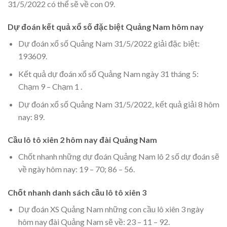
31/5/2022 có thể sẽ về con 09.
Dự đoán kết quả xổ số đặc biệt Quảng Nam hôm nay
Dự đoán xổ số Quảng Nam 31/5/2022 giải đặc biệt:
193609.
Kết quả dự đoán xổ số Quảng Nam ngày 31 tháng 5:
Chạm 9 – Chạm 1 .
Dự đoán xổ số Quảng Nam 31/5/2022, kết quả giải 8 hôm
nay: 89.
Cầu lô tô xiên 2 hôm nay đài Quảng Nam
Chốt nhanh những dự đoán Quảng Nam lô 2 số dự đoán sẽ
về ngày hôm nay: 19 – 70; 86 – 56.
Chốt nhanh danh sách cầu lô tô xiên 3
Dự đoán XS Quảng Nam những con cầu lô xiên 3 ngày
hôm nay đài Quảng Nam sẽ về: 23 – 11 – 92.