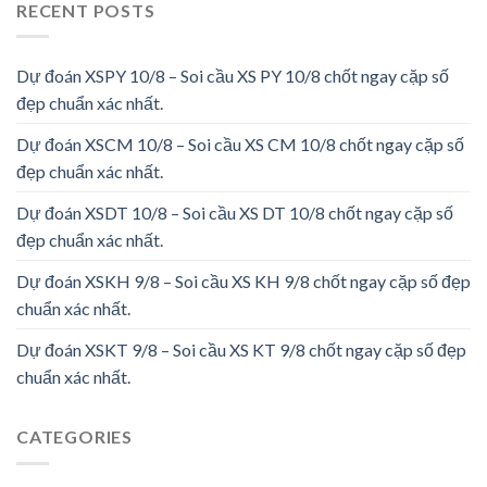
RECENT POSTS
Dự đoán XSPY 10/8 – Soi cầu XS PY 10/8 chốt ngay cặp số
đẹp chuẩn xác nhất.
Dự đoán XSCM 10/8 – Soi cầu XS CM 10/8 chốt ngay cặp số
đẹp chuẩn xác nhất.
Dự đoán XSDT 10/8 – Soi cầu XS DT 10/8 chốt ngay cặp số
đẹp chuẩn xác nhất.
Dự đoán XSKH 9/8 – Soi cầu XS KH 9/8 chốt ngay cặp số đẹp
chuẩn xác nhất.
Dự đoán XSKT 9/8 – Soi cầu XS KT 9/8 chốt ngay cặp số đẹp
chuẩn xác nhất.
CATEGORIES