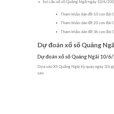
Soi cầu xổ số Quảng Ngãi ngày 10/6/202
Tham khảo dàn đề 10 con đài 
Tham khảo dàn đề 20 con đài 
Tham khảo dàn đề 36 con đài 
Dự đoán xổ số Quảng Ngã
Dự đoán xổ số Quảng Ngãi 10/6/
Dựa vào XS Quảng Ngãi kỳ quay ngày 3/6 giả
sau: