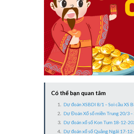
Có thể bạn quan tâm
Dự đoán XSBDI 8/1 – Soi cầu XS BD
Dự Đoán Xổ số miền Trung 20/3 –
Dự đoán xổ số Kon Tum 18-12-20
Dự đoán xổ số Quảng Ngãi 17-12