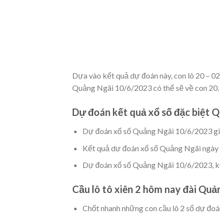
Dựa vào kết quả dự đoán này, con lô 20 – 02 
Quảng Ngãi 10/6/2023 có thể sẽ về con 20.
Dự đoán kết quả xổ số đặc biệt 
Dự đoán xổ số Quảng Ngãi 10/6/2023 giả
Kết quả dự đoán xổ số Quảng Ngãi ngày 
Dự đoán xổ số Quảng Ngãi 10/6/2023, kết
Cầu lô tô xiên 2 hôm nay đài Quả
Chốt nhanh những con cầu lô 2 số dự đoán