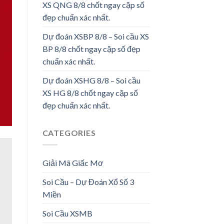
XS QNG 8/8 chốt ngay cặp số
đẹp chuẩn xác nhất.
Dự đoán XSBP 8/8 – Soi cầu XS
BP 8/8 chốt ngay cặp số đẹp
chuẩn xác nhất.
Dự đoán XSHG 8/8 – Soi cầu
XS HG 8/8 chốt ngay cặp số
đẹp chuẩn xác nhất.
CATEGORIES
Giải Mã Giấc Mơ
Soi Cầu – Dự Đoán Xổ Số 3
Miền
Soi Cầu XSMB