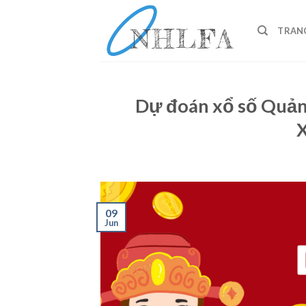
Skip
to
TRAN
content
Dự đoán xổ số Quản
09
Jun