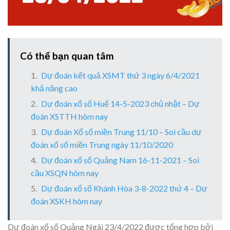
Có thể bạn quan tâm
Dự đoán kết quả XSMT thứ 3 ngày 6/4/2021
khả năng cao
Dự đoán xổ số Huế 14-5-2023 chủ nhật – Dự
đoán XSTTH hôm nay
Dự đoán Xổ số miền Trung 11/10 – Soi cầu dự
đoán xổ số miền Trung ngày 11/10/2020
Dự đoán xổ số Quảng Nam 16-11-2021 – Soi
cầu XSQN hôm nay
Dự đoán xổ số Khánh Hòa 3-8-2022 thứ 4 – Dự
đoán XSKH hôm nay
Dự đoán xổ số Quảng Ngãi 23/4/2022 được tổng hợp bởi