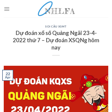
Skip
to
content
SOI CẦU XSMT
Dự đoán xổ số Quảng Ngãi 23-4-
2022 thứ 7 – Dự đoán XSQNg hôm
nay
22
Apr