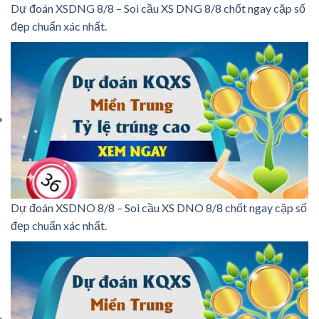
Dự đoán XSDNG 8/8 – Soi cầu XS DNG 8/8 chốt ngay cặp số
đẹp chuẩn xác nhất.
Dự đoán XSDNO 8/8 – Soi cầu XS DNO 8/8 chốt ngay cặp số
đẹp chuẩn xác nhất.