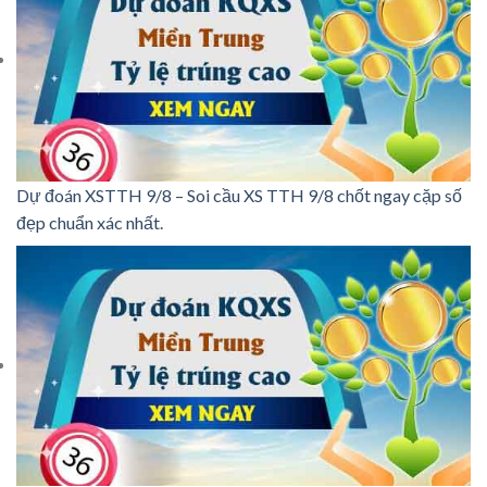
Dự đoán XSTTH 9/8 – Soi cầu XS TTH 9/8 chốt ngay cặp số
đẹp chuẩn xác nhất.