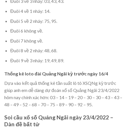
Đuôi 3 về 3 nháy: 03, 43, 43.
Đuôi 4 về 1 nháy: 14.
Đuôi 5 về 2 nháy: 75, 95.
Đuôi 6 không về.
Đuôi 7 không về.
Đuôi 8 về 2 nháy: 48, 68.
Đuôi 9 về 3 nháy: 19, 49, 89.
Thống kê loto đài Quảng Ngãi kỳ trước ngày 16/4
Dựa vào kết quả thống kê tần suất lô tô XSQNg kỳ trước
giúp anh em dễ dàng dự đoán xổ số Quảng Ngãi 23/4/2022
hôm nay chính xác hơn: 03 – 14 – 19 – 20 – 30 – 30 – 43 – 43 –
48 – 49 – 52 – 68 – 70 – 75 – 89 – 90 – 92 – 95.
Soi cầu xổ số Quảng Ngãi ngày 23/4/2022 –
Dàn đề bất tử