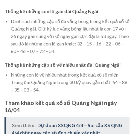
Thống kê những con lô gan đài Quảng Ngãi
Danh sách những cặp số đã vắng bóng trong kết quả xổ số
Quảng Ngãi. Giữ kỷ lục vắng bóng lâu nhất là con 17 với
26 ngày gan cùng với số ngày gan cực đại là 53 ngày. Theo
sau đó là những con lô gan khác: 32 – 15 – 16 – 22 – 06 –
80 – 46 – 07 – 72 – 54.
Thống kê những cặp số về nhiều nhất đài Quảng Ngãi
Những con lô về nhiều nhất trong kết quả xổ số miền
Trung đài Quảng Ngãi trong 30 kỳ quay gần nhất: 64 – 88
– 35 – 03 – 54.
Tham khảo kết quả xổ số Quảng Ngãi ngày
16/04
Xem thêm :
Dự đoán XSQNG 4/4 – Soi cầu XS QNG
4/4 chốt ngay cặp số đẹp chuẩn xác nhất.