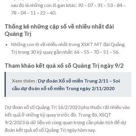
sau đó là những con lô gan khác: 92 – 07 – 91 – 53 – 84 –
78 – 04 – 11 – 22 – 40.
Thống kê những cặp số về nhiều nhất đài
Quảng Trị
Những con lô về nhiều nhất trong XSKT MT đài Quảng
Trị trong 30 kỳ quay gần nhất: 66 – 55 – 70 – 51 – 56.
Tham khảo kết quả xổ số Quảng Trị ngày 9/2
Xem thêm :
Dự đoán Xổ số miền Trung 2/11 – Soi
cầu dự đoán xổ số miền Trung ngày 2/11/2020
Dự đoán xổ số Quảng Trị 16/2/2023 phụ thuộc rất nhiều vào
kết quả ở những kỳ quay trước đó. Trong đó, XSQT
9/2/2023 là dữ liệu vô cùng quan trọng cần phân tích để dự
đoán kết quả xổ số Quảng Trị ngày hôm nay.