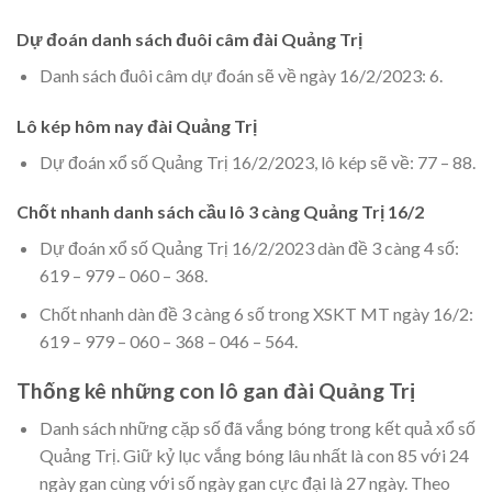
Dự đoán danh sách đuôi câm đài Quảng Trị
Danh sách đuôi câm dự đoán sẽ về ngày 16/2/2023: 6.
Lô kép hôm nay đài Quảng Trị
Dự đoán xổ số Quảng Trị 16/2/2023, lô kép sẽ về: 77 – 88.
Chốt nhanh danh sách cầu lô 3 càng Quảng Trị 16/2
Dự đoán xổ số Quảng Trị 16/2/2023 dàn đề 3 càng 4 số:
619 – 979 – 060 – 368.
Chốt nhanh dàn đề 3 càng 6 số trong XSKT MT ngày 16/2:
619 – 979 – 060 – 368 – 046 – 564.
Thống kê những con lô gan đài Quảng Trị
Danh sách những cặp số đã vắng bóng trong kết quả xổ số
Quảng Trị. Giữ kỷ lục vắng bóng lâu nhất là con 85 với 24
ngày gan cùng với số ngày gan cực đại là 27 ngày. Theo