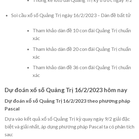
Soi cầu xổ số Quảng Trị ngày 16/2/2023 – Dàn đề bất tử
Tham khảo dàn đề 10 con đài Quảng Trị chuẩn
xác
Tham khảo dàn đề 20 con đài Quảng Trị chuẩn
xác
Tham khảo dàn đề 36 con đài Quảng Trị chuẩn
xác
Dự đoán xổ số Quảng Trị 16/2/2023 hôm nay
Dự đoán xổ số Quảng Trị 16/2/2023 theo phương pháp
Pascal
Dựa vào kết quả xổ số Quảng Trị kỳ quay ngày 9/2 giải đặc
biệt và giải nhất, áp dụng phương pháp Pascal ta có phân tích
sau: