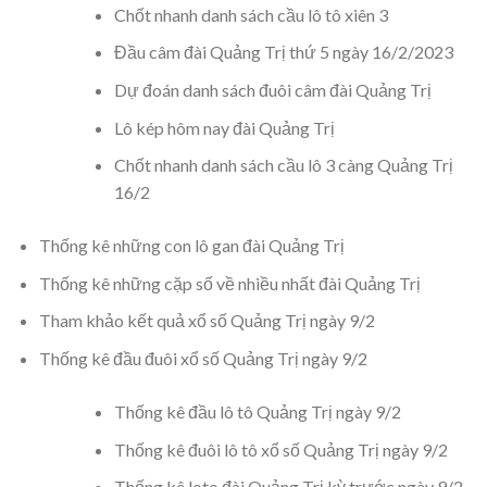
Chốt nhanh danh sách cầu lô tô xiên 3
Đầu câm đài Quảng Trị thứ 5 ngày 16/2/2023
Dự đoán danh sách đuôi câm đài Quảng Trị
Lô kép hôm nay đài Quảng Trị
Chốt nhanh danh sách cầu lô 3 càng Quảng Trị
16/2
Thống kê những con lô gan đài Quảng Trị
Thống kê những cặp số về nhiều nhất đài Quảng Trị
Tham khảo kết quả xổ số Quảng Trị ngày 9/2
Thống kê đầu đuôi xổ số Quảng Trị ngày 9/2
Thống kê đầu lô tô Quảng Trị ngày 9/2
Thống kê đuôi lô tô xổ số Quảng Trị ngày 9/2
Thống kê loto đài Quảng Trị kỳ trước ngày 9/2