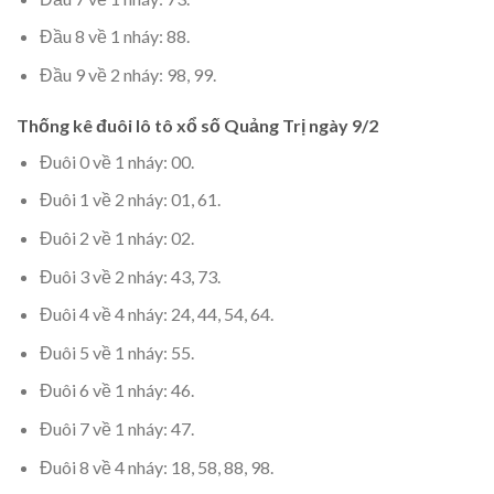
Đầu 8 về 1 nháy: 88.
Đầu 9 về 2 nháy: 98, 99.
Thống kê đuôi lô tô xổ số Quảng Trị ngày 9/2
Đuôi 0 về 1 nháy: 00.
Đuôi 1 về 2 nháy: 01, 61.
Đuôi 2 về 1 nháy: 02.
Đuôi 3 về 2 nháy: 43, 73.
Đuôi 4 về 4 nháy: 24, 44, 54, 64.
Đuôi 5 về 1 nháy: 55.
Đuôi 6 về 1 nháy: 46.
Đuôi 7 về 1 nháy: 47.
Đuôi 8 về 4 nháy: 18, 58, 88, 98.