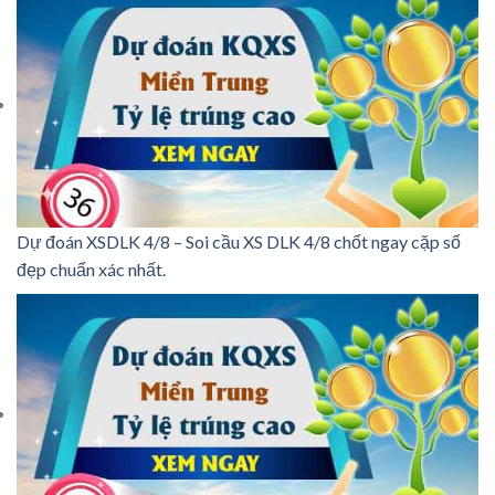
Dự đoán XSDLK 4/8 – Soi cầu XS DLK 4/8 chốt ngay cặp số
đẹp chuẩn xác nhất.