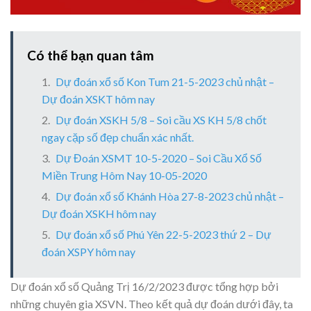
Có thể bạn quan tâm
Dự đoán xổ số Kon Tum 21-5-2023 chủ nhật –
Dự đoán XSKT hôm nay
Dự đoán XSKH 5/8 – Soi cầu XS KH 5/8 chốt
ngay cặp số đẹp chuẩn xác nhất.
Dự Đoán XSMT 10-5-2020 – Soi Cầu Xổ Số
Miền Trung Hôm Nay 10-05-2020
Dự đoán xổ số Khánh Hòa 27-8-2023 chủ nhật –
Dự đoán XSKH hôm nay
Dự đoán xổ số Phú Yên 22-5-2023 thứ 2 – Dự
đoán XSPY hôm nay
Dự đoán xổ số Quảng Trị 16/2/2023 được tổng hợp bởi
những chuyên gia XSVN. Theo kết quả dự đoán dưới đây, ta