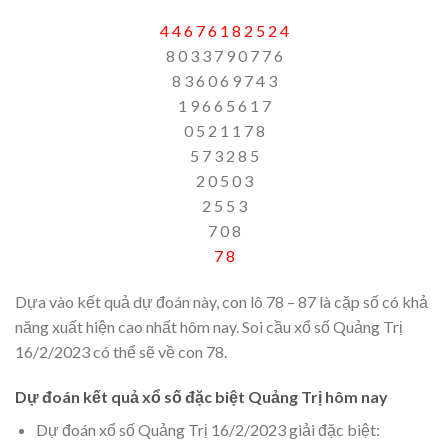
4 4 6 7 6 1 8 2 5 2 4
8 0 3 3 7 9 0 7 7 6
8 3 6 0 6 9 7 4 3
1 9 6 6 5 6 1 7
0 5 2 1 1 7 8
5 7 3 2 8 5
2 0 5 0 3
2 5 5 3
7 0 8
7 8
Dựa vào kết quả dự đoán này, con lô 78 – 87 là cặp số có khả
năng xuất hiện cao nhất hôm nay. Soi cầu xổ số Quảng Trị
16/2/2023 có thể sẽ về con 78.
Dự đoán kết quả xổ số đặc biệt Quảng Trị hôm nay
Dự đoán xổ số Quảng Trị 16/2/2023 giải đặc biệt: