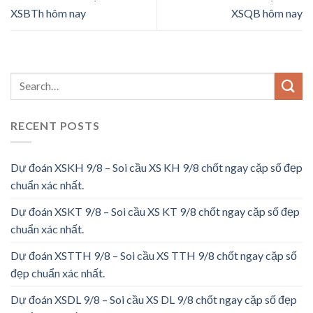
XSBTh hôm nay
XSQB hôm nay
RECENT POSTS
Dự đoán XSKH 9/8 – Soi cầu XS KH 9/8 chốt ngay cặp số đẹp
chuẩn xác nhất.
Dự đoán XSKT 9/8 – Soi cầu XS KT 9/8 chốt ngay cặp số đẹp
chuẩn xác nhất.
Dự đoán XSTTH 9/8 – Soi cầu XS TTH 9/8 chốt ngay cặp số
đẹp chuẩn xác nhất.
Dự đoán XSDL 9/8 – Soi cầu XS DL 9/8 chốt ngay cặp số đẹp