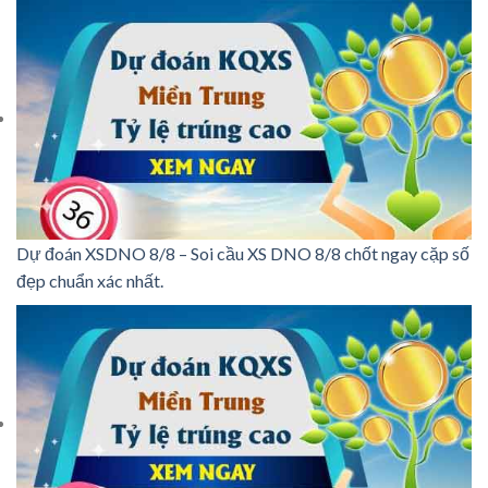
Dự đoán XSDNO 8/8 – Soi cầu XS DNO 8/8 chốt ngay cặp số
đẹp chuẩn xác nhất.