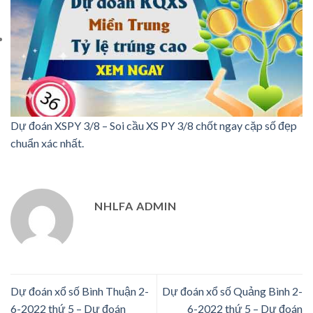
Dự đoán XSPY 3/8 – Soi cầu XS PY 3/8 chốt ngay cặp số đẹp
chuẩn xác nhất.
NHLFA ADMIN
Dự đoán xổ số Bình Thuận 2-
Dự đoán xổ số Quảng Bình 2-
6-2022 thứ 5 – Dự đoán
6-2022 thứ 5 – Dự đoán