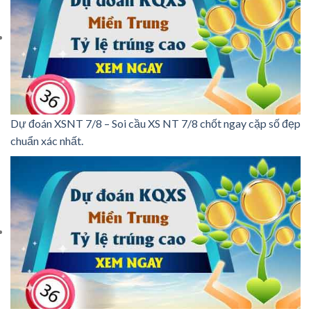
Dự đoán XSNT 7/8 – Soi cầu XS NT 7/8 chốt ngay cặp số đẹp
chuẩn xác nhất.