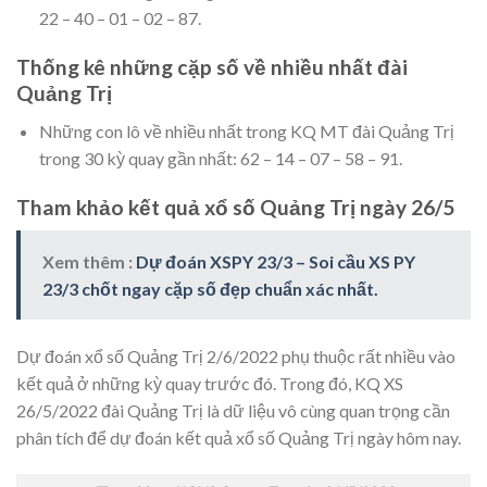
22 – 40 – 01 – 02 – 87.
Thống kê những cặp số về nhiều nhất đài
Quảng Trị
Những con lô về nhiều nhất trong KQ MT đài Quảng Trị
trong 30 kỳ quay gần nhất: 62 – 14 – 07 – 58 – 91.
Tham khảo kết quả xổ số Quảng Trị ngày 26/5
Xem thêm :
Dự đoán XSPY 23/3 – Soi cầu XS PY
23/3 chốt ngay cặp số đẹp chuẩn xác nhất.
Dự đoán xổ số Quảng Trị 2/6/2022 phụ thuộc rất nhiều vào
kết quả ở những kỳ quay trước đó. Trong đó, KQ XS
26/5/2022 đài Quảng Trị là dữ liệu vô cùng quan trọng cần
phân tích để dự đoán kết quả xổ số Quảng Trị ngày hôm nay.