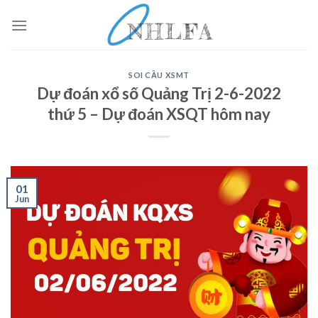
Skip
to
content
SOI CẦU XSMT
Dự đoán xổ số Quảng Trị 2-6-2022
thứ 5 – Dự đoán XSQT hôm nay
01
Jun