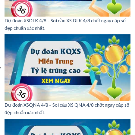
Dự đoán XSDLK 4/8 – Soi cầu XS DLK 4/8 chốt ngay cặp số
đẹp chuẩn xác nhất.
Dự đoán XSQNA 4/8 – Soi cầu XS QNA 4/8 chốt ngay cặp số
đẹp chuẩn xác nhất.