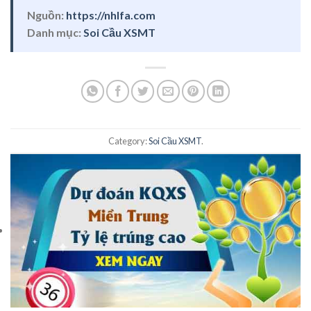
Nguồn:
https://nhlfa.com
Danh mục:
Soi Cầu XSMT
Category:
Soi Cầu XSMT
.