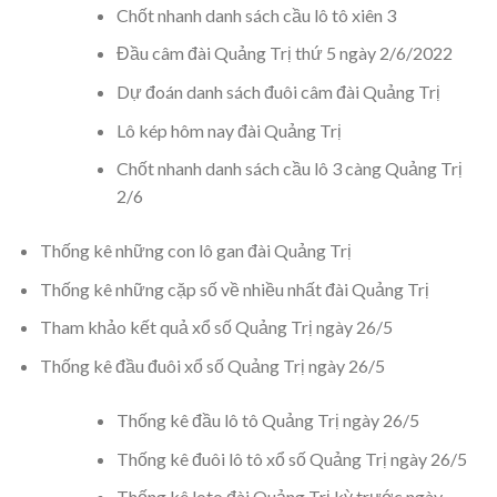
Chốt nhanh danh sách cầu lô tô xiên 3
Đầu câm đài Quảng Trị thứ 5 ngày 2/6/2022
Dự đoán danh sách đuôi câm đài Quảng Trị
Lô kép hôm nay đài Quảng Trị
Chốt nhanh danh sách cầu lô 3 càng Quảng Trị
2/6
Thống kê những con lô gan đài Quảng Trị
Thống kê những cặp số về nhiều nhất đài Quảng Trị
Tham khảo kết quả xổ số Quảng Trị ngày 26/5
Thống kê đầu đuôi xổ số Quảng Trị ngày 26/5
Thống kê đầu lô tô Quảng Trị ngày 26/5
Thống kê đuôi lô tô xổ số Quảng Trị ngày 26/5
Thống kê loto đài Quảng Trị kỳ trước ngày