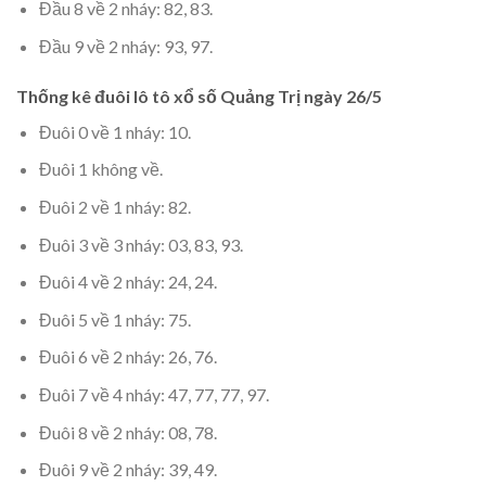
Đầu 8 về 2 nháy: 82, 83.
Đầu 9 về 2 nháy: 93, 97.
Thống kê đuôi lô tô xổ số Quảng Trị ngày 26/5
Đuôi 0 về 1 nháy: 10.
Đuôi 1 không về.
Đuôi 2 về 1 nháy: 82.
Đuôi 3 về 3 nháy: 03, 83, 93.
Đuôi 4 về 2 nháy: 24, 24.
Đuôi 5 về 1 nháy: 75.
Đuôi 6 về 2 nháy: 26, 76.
Đuôi 7 về 4 nháy: 47, 77, 77, 97.
Đuôi 8 về 2 nháy: 08, 78.
Đuôi 9 về 2 nháy: 39, 49.