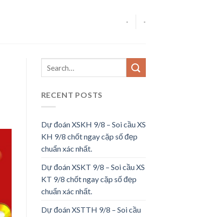
-
-
RECENT POSTS
Dự đoán XSKH 9/8 – Soi cầu XS
KH 9/8 chốt ngay cặp số đẹp
chuẩn xác nhất.
Dự đoán XSKT 9/8 – Soi cầu XS
KT 9/8 chốt ngay cặp số đẹp
chuẩn xác nhất.
Dự đoán XSTTH 9/8 – Soi cầu