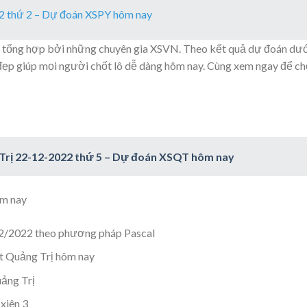
2 thứ 2 – Dự đoán XSPY hôm nay
tổng hợp bởi những chuyên gia XSVN. Theo kết quả dự đoán dư
đẹp giúp mọi người chốt lô dễ dàng hôm nay. Cùng xem ngay để c
Trị 22-12-2022 thứ 5 – Dự đoán XSQT hôm nay
ôm nay
2/2022 theo phương pháp Pascal
t Quảng Trị hôm nay
uảng Trị
xiên 3