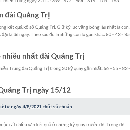
T miền Trung ngày 22/12: 289 – 672 – 984 – 615 – 108 – 188.
n đài Quảng Trị
ng kết quả xổ số Quảng Trị. Giữ kỷ lục vắng bóng lâu nhất là con
đại là 36 ngày. Theo sau đó là những con lô gan khác: 80 – 43 – 85
 nhiều nhất đài Quảng Trị
iền Trung đài Quảng Trị trong 30 kỳ quay gần nhất: 66 – 55 – 83 
Quảng Trị ngày 15/12
tư ngày 4/8/2021 chốt số chuẩn
uộc rất nhiều vào kết quả ở những kỳ quay trước đó. Trong đó,