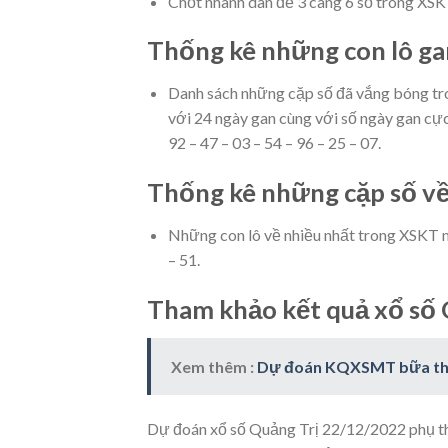
Chốt nhanh dàn đề 3 càng 6 số trong XSK
Thống kê những con lô ga
Danh sách những cặp số đã vắng bóng tro
với 24 ngày gan cùng với số ngày gan cực 
92 – 47 – 03 – 54 – 96 – 25 – 07.
Thống kê những cặp số về
Những con lô về nhiều nhất trong XSKT m
– 51.
Tham khảo kết quả xổ số 
Xem thêm :
Dự đoán KQXSMT bữa thứ 
Dự đoán xổ số Quảng Trị 22/12/2022 phụ th