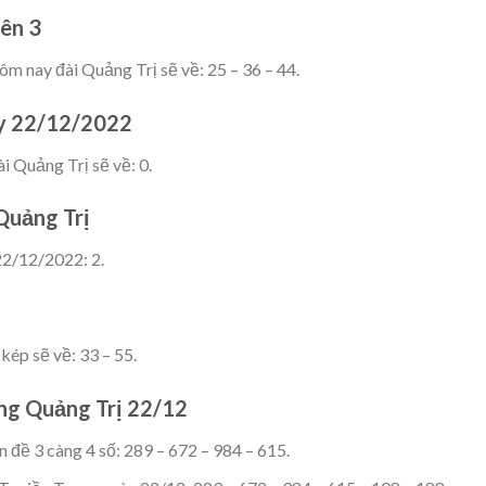
iên 3
ôm nay đài Quảng Trị sẽ về: 25 – 36 – 44.
ày 22/12/2022
 Quảng Trị sẽ về: 0.
Quảng Trị
22/12/2022: 2.
ép sẽ về: 33 – 55.
àng Quảng Trị 22/12
đề 3 càng 4 số: 289 – 672 – 984 – 615.