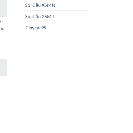
Soi Cầu XSMN
Soi Cầu XSMT
ới
Tinycat99
họn