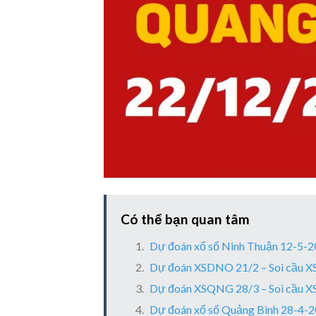
Có thể bạn quan tâm
Dự đoán xổ số Ninh Thuận 12-5-2
Dự đoán XSDNO 21/2 – Soi cầu XS
Dự đoán XSQNG 28/3 – Soi cầu XS
Dự đoán xổ số Quảng Bình 28-4-2