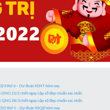
023 thứ 6 – Dự đoán XSNT hôm nay
 DNO 21/2 chốt ngay cặp số đẹp chuẩn xác nhất.
 QNG 28/3 chốt ngay cặp số đẹp chuẩn xác nhất.
022 thứ 5 – Dự đoán XSQB hôm nay