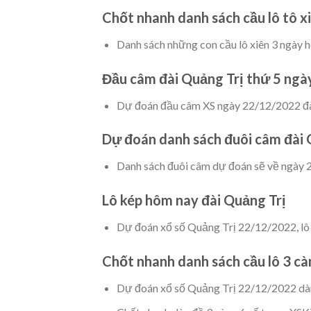
Chốt nhanh danh sách cầu lô tô x
Danh sách những con cầu lô xiên 3 ngày h
Đầu câm đài Quảng Trị thứ 5 ng
Dự đoán đầu câm XS ngày 22/12/2022 đài
Dự đoán danh sách đuôi câm đài 
Danh sách đuôi câm dự đoán sẽ về ngày 
Lô kép hôm nay đài Quảng Trị
Dự đoán xổ số Quảng Trị 22/12/2022, lô k
Chốt nhanh danh sách cầu lô 3 c
Dự đoán xổ số Quảng Trị 22/12/2022 dàn 