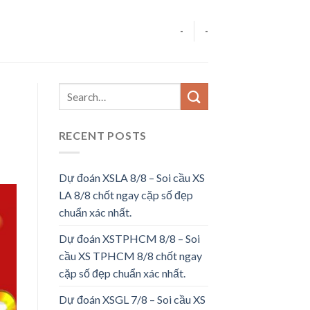
-
-
RECENT POSTS
Dự đoán XSLA 8/8 – Soi cầu XS
LA 8/8 chốt ngay cặp số đẹp
chuẩn xác nhất.
Dự đoán XSTPHCM 8/8 – Soi
cầu XS TPHCM 8/8 chốt ngay
cặp số đẹp chuẩn xác nhất.
Dự đoán XSGL 7/8 – Soi cầu XS