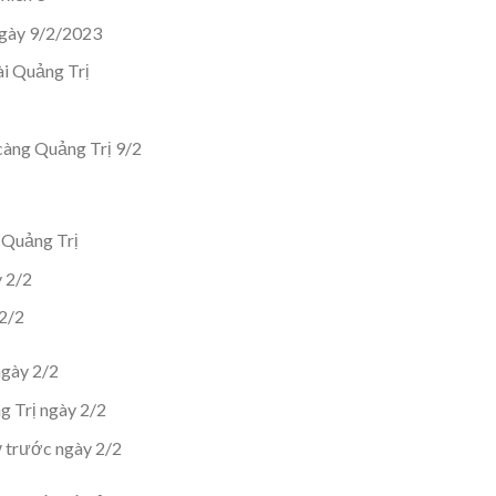
ngày 9/2/2023
ài Quảng Trị
 càng Quảng Trị 9/2
ị
 Quảng Trị
 2/2
 2/2
ngày 2/2
g Trị ngày 2/2
ỳ trước ngày 2/2