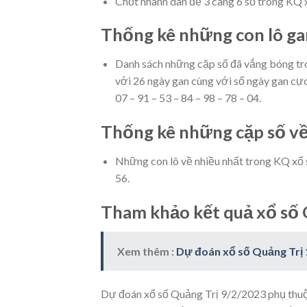
Chốt nhanh dàn đề 3 càng 6 số trong KQ 
Thống kê những con lô ga
Danh sách những cặp số đã vắng bóng tro
với 26 ngày gan cùng với số ngày gan cực 
07 – 91 – 53 – 84 – 98 – 78 – 04.
Thống kê những cặp số về
Những con lô về nhiều nhất trong KQ xổ s
56.
Tham khảo kết quả xổ số 
Xem thêm :
Dự đoán xổ số Quảng Trị
Dự đoán xổ số Quảng Trị 9/2/2023 phụ thuộ