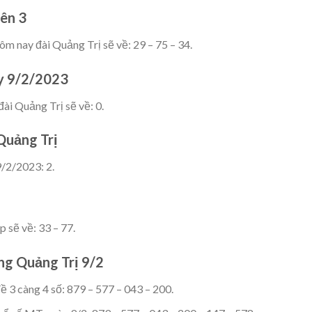
iên 3
ôm nay đài Quảng Trị sẽ về: 29 – 75 – 34.
ày 9/2/2023
i Quảng Trị sẽ về: 0.
Quảng Trị
/2/2023: 2.
 sẽ về: 33 – 77.
ng Quảng Trị 9/2
 3 càng 4 số: 879 – 577 – 043 – 200.