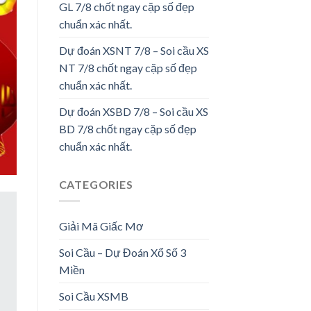
GL 7/8 chốt ngay cặp số đẹp
chuẩn xác nhất.
Dự đoán XSNT 7/8 – Soi cầu XS
NT 7/8 chốt ngay cặp số đẹp
chuẩn xác nhất.
Dự đoán XSBD 7/8 – Soi cầu XS
BD 7/8 chốt ngay cặp số đẹp
chuẩn xác nhất.
CATEGORIES
Giải Mã Giấc Mơ
Soi Cầu – Dự Đoán Xổ Số 3
Miền
Soi Cầu XSMB