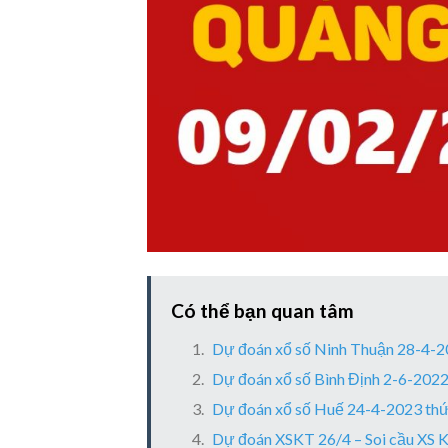
Có thể bạn quan tâm
Dự đoán xổ số Ninh Thuận 28-4-2
Dự đoán xổ số Bình Định 2-6-202
Dự đoán xổ số Huế 24-4-2023 th
Dự đoán XSKT 26/4 – Soi cầu XS K