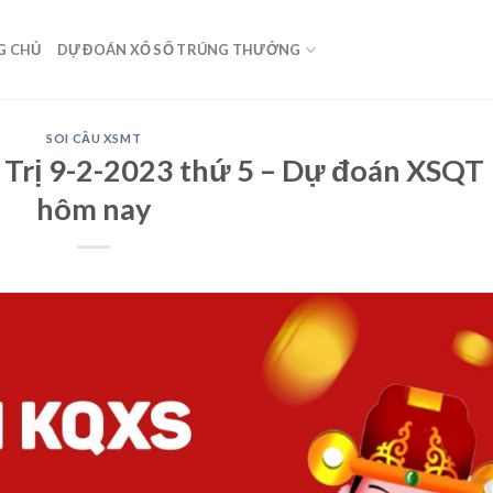
G CHỦ
DỰ ĐOÁN XỔ SỐ TRÚNG THƯỞNG
SOI CẦU XSMT
Trị 9-2-2023 thứ 5 – Dự đoán XSQT
hôm nay