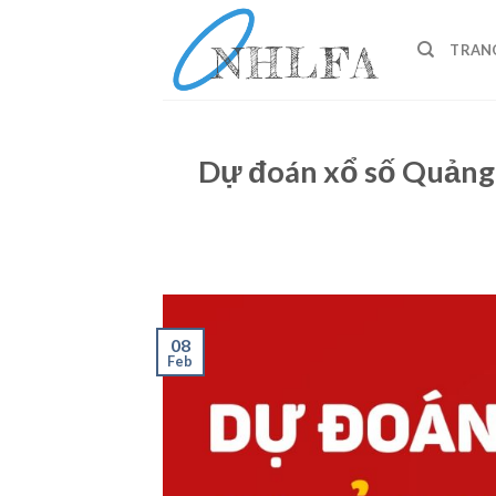
Skip
to
TRAN
content
Dự đoán xổ số Quảng 
08
Feb