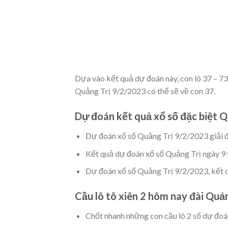
Dựa vào kết quả dự đoán này, con lô 37 – 73 
Quảng Trị 9/2/2023 có thể sẽ về con 37.
Dự đoán kết quả xổ số đặc biệt 
Dự đoán xổ số Quảng Trị 9/2/2023 giải đ
Kết quả dự đoán xổ số Quảng Trị ngày 9 
Dự đoán xổ số Quảng Trị 9/2/2023, kết q
Cầu lô tô xiên 2 hôm nay đài Quả
Chốt nhanh những con cầu lô 2 số dự đoán