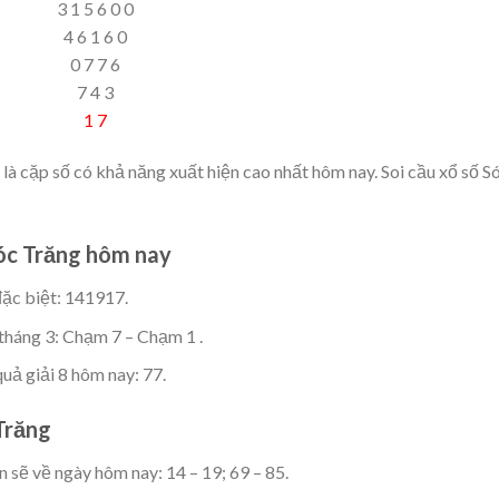
3 1 5 6 0 0
4 6 1 6 0
0 7 7 6
7 4 3
1 7
là cặp số có khả năng xuất hiện cao nhất hôm nay. Soi cầu xổ số S
Sóc Trăng hôm nay
ặc biệt: 141917.
tháng 3: Chạm 7 – Chạm 1 .
uả giải 8 hôm nay: 77.
 Trăng
 sẽ về ngày hôm nay: 14 – 19; 69 – 85.