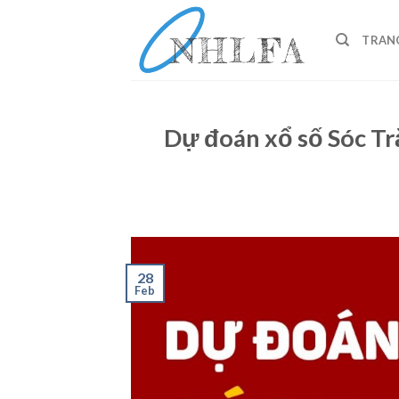
Skip
to
TRAN
content
Dự đoán xổ số Sóc Tr
28
Feb