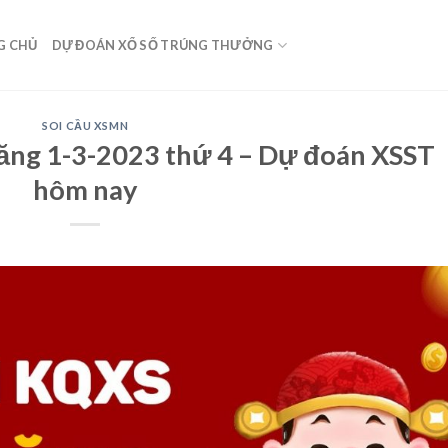
G CHỦ
DỰ ĐOÁN XỔ SỐ TRÚNG THƯỞNG
SOI CẦU XSMN
ăng 1-3-2023 thứ 4 – Dự đoán XSST
hôm nay