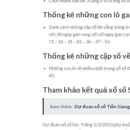
Chốt nhanh dàn đề 3 càng 6 số trong xổ 
Thống kê những con lô ga
Danh sách những cặp số đã vắng bóng tro
với 34 ngày gan cùng với số ngày gan cực 
71 – 16 – 31 – 01 – 36 – 37 – 55.
Thống kê những cặp số về
Những con lô về nhiều nhất trong xổ số K
45.
Tham khảo kết quả xổ số 
Xem thêm :
Dự đoán xổ số Tiền Gian
Dự đoán xổ số Sóc Trăng 1/3/2023 phụ thuộ