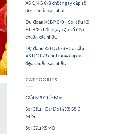
XS QNG 8/8 chốt ngay cặp số
đẹp chuẩn xác nhất.
Dự đoán XSBP 8/8 – Soi cầu XS
BP 8/8 chốt ngay cặp số đẹp
chuẩn xác nhất.
Dự đoán XSHG 8/8 – Soi cầu
XS HG 8/8 chốt ngay cặp số
đẹp chuẩn xác nhất.
CATEGORIES
Giải Mã Giấc Mơ
Soi Cầu – Dự Đoán Xổ Số 3
Miền
Soi Cầu XSMB