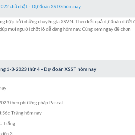
2022 chủ nhật – Dự đoán XSTG hôm nay
ng hợp bởi những chuyên gia XSVN. Theo kết quả dự đoán dưới đ
giúp mọi người chốt lô dễ dàng hôm nay. Cùng xem ngay để chọn
ăng 1-3-2023 thứ 4 – Dự đoán XSST hôm nay
nay
2023 theo phương pháp Pascal
t Sóc Trăng hôm nay
óc Trăng
xiên 3