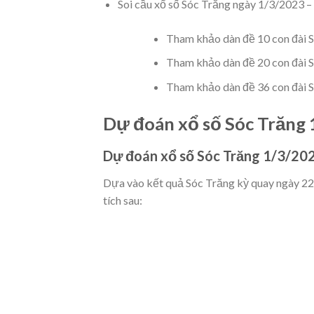
Soi cầu xổ số Sóc Trăng ngày 1/3/2023 –
Tham khảo dàn đề 10 con đài 
Tham khảo dàn đề 20 con đài 
Tham khảo dàn đề 36 con đài 
Dự đoán xổ số Sóc Trăng
Dự đoán xổ số Sóc Trăng 1/3/20
Dựa vào kết quả Sóc Trăng kỳ quay ngày 22/
tích sau: