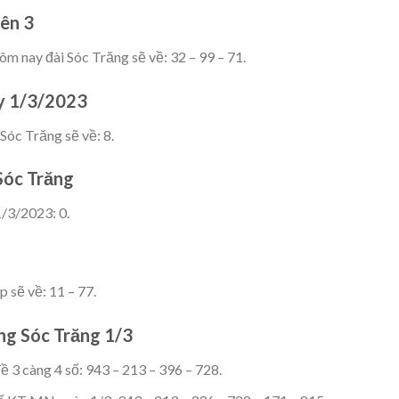
iên 3
ôm nay đài Sóc Trăng sẽ về: 32 – 99 – 71.
ày 1/3/2023
óc Trăng sẽ về: 8.
Sóc Trăng
/3/2023: 0.
 sẽ về: 11 – 77.
ng Sóc Trăng 1/3
 3 càng 4 số: 943 – 213 – 396 – 728.