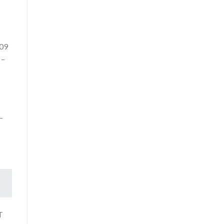
 09
 –
–
T