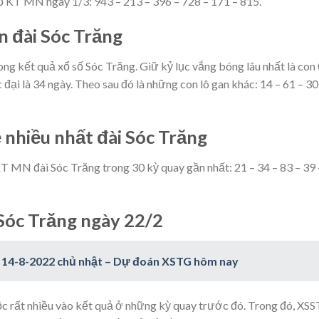
số KT MN ngày 1/3: 943 – 213 – 396 – 728 – 171 – 815.
n đài Sóc Trăng
ng kết quả xổ số Sóc Trăng. Giữ kỷ lục vắng bóng lâu nhất là con
đại là 34 ngày. Theo sau đó là những con lô gan khác: 14 – 61 – 30
 nhiều nhất đài Sóc Trăng
T MN đài Sóc Trăng trong 30 kỳ quay gần nhất: 21 – 34 – 83 – 39 
Sóc Trăng ngày 22/2
g 14-8-2022 chủ nhật – Dự đoán XSTG hôm nay
c rất nhiều vào kết quả ở những kỳ quay trước đó. Trong đó, XSS