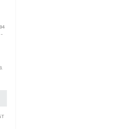
 84
 –
3.
SST