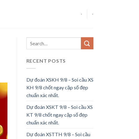
-
-
RECENT POSTS
Dự đoán XSKH 9/8 – Soi cầu XS
KH 9/8 chốt ngay cặp số đẹp
chuẩn xác nhất.
Dự đoán XSKT 9/8 – Soi cầu XS
KT 9/8 chốt ngay cặp số đẹp
chuẩn xác nhất.
Dự đoán XSTTH 9/8 – Soi cầu