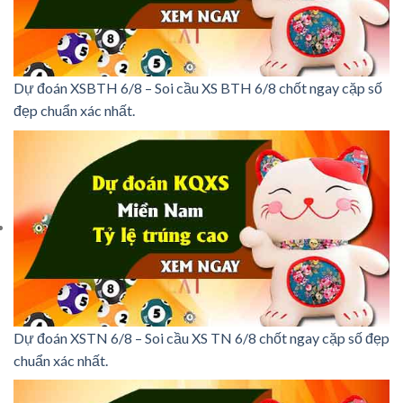
Dự đoán XSBTH 6/8 – Soi cầu XS BTH 6/8 chốt ngay cặp số
đẹp chuẩn xác nhất.
Dự đoán XSTN 6/8 – Soi cầu XS TN 6/8 chốt ngay cặp số đẹp
chuẩn xác nhất.