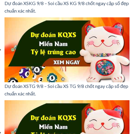
Dự đoán XSKG 9/8 – Soi cầu XS KG 9/8 chốt ngay cặp số đẹp
chuẩn xác nhất.
Dự đoán XSTG 9/8 – Soi cầu XS TG 9/8 chốt ngay cặp số đẹp
chuẩn xác nhất.