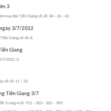
iên 3
ôm nay đài Tiền Giang sẽ về: 34 – 26 – 42.
 ngày 3/7/2022
iền Giang sẽ về: 8.
Tiền Giang
/7/2022: 0.
p sẽ về: 11 – 33.
ng Tiền Giang 3/7
ề 3 càng 4 số: 752 – 303 – 302 – 789.