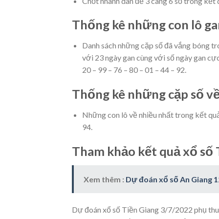
Chốt nhanh dàn đề 3 càng 6 số trong kết
Thống kê những con lô ga
Danh sách những cặp số đã vắng bóng tro
với 23 ngày gan cùng với số ngày gan cực 
20 – 99 – 76 – 80 – 01 – 44 – 92.
Thống kê những cặp số về 
Những con lô về nhiều nhất trong kết qu
94.
Tham khảo kết quả xổ số 
Xem thêm :
Dự đoán xổ số An Giang 
Dự đoán xổ số Tiền Giang 3/7/2022 phụ thu