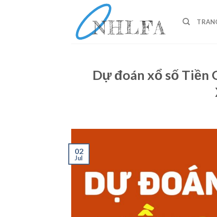
Skip
to
TRAN
content
Dự đoán xổ số Tiền 
02
Jul