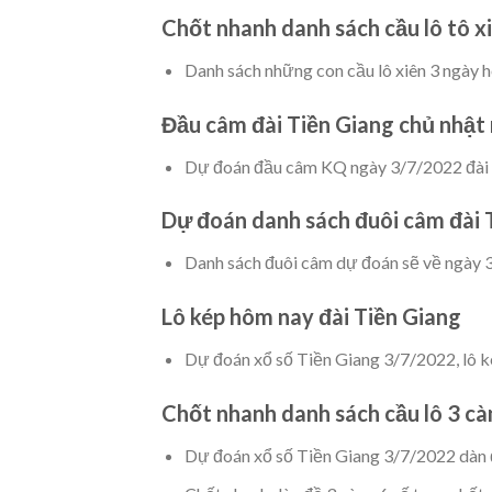
Chốt nhanh danh sách cầu lô tô x
Danh sách những con cầu lô xiên 3 ngày h
Đầu câm đài Tiền Giang chủ nhật
Dự đoán đầu câm KQ ngày 3/7/2022 đài T
Dự đoán danh sách đuôi câm đài 
Danh sách đuôi câm dự đoán sẽ về ngày 3
Lô kép hôm nay đài Tiền Giang
Dự đoán xổ số Tiền Giang 3/7/2022, lô ké
Chốt nhanh danh sách cầu lô 3 cà
Dự đoán xổ số Tiền Giang 3/7/2022 dàn đ