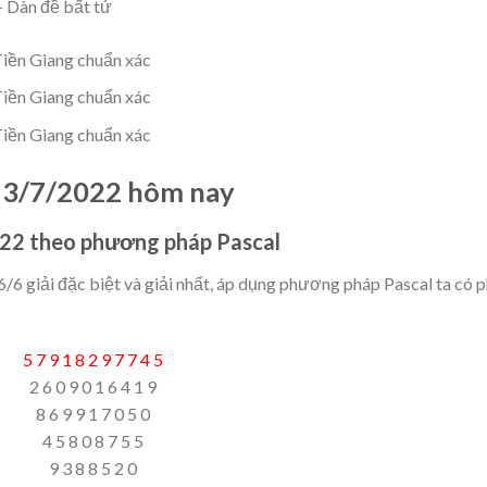
– Dàn đề bất tử
Tiền Giang chuẩn xác
Tiền Giang chuẩn xác
Tiền Giang chuẩn xác
g 3/7/2022 hôm nay
022 theo phương pháp Pascal
/6 giải đặc biệt và giải nhất, áp dụng phương pháp Pascal ta có 
5 7 9 1 8 2 9 7 7 4 5
2 6 0 9 0 1 6 4 1 9
8 6 9 9 1 7 0 5 0
4 5 8 0 8 7 5 5
9 3 8 8 5 2 0