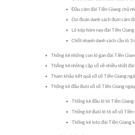
Đầu câm đài Tiền Giang chủ n
Dự đoán danh sách đuôi câm đà
Lô kép hôm nay đài Tiền Giang
Chốt nhanh danh sách cầu lô 3 
Thống kê những con lô gan đài Tiền Gian
Thống kê những cặp số về nhiều nhất đài
Tham khảo kết quả xổ số Tiền Giang ngà
Thống kê đầu đuôi xổ số Tiền Giang ngà
Thống kê đầu lô tô Tiền Giang
Thống kê đuôi lô tô xổ số Tiền
Thống kê loto đài Tiền Giang 