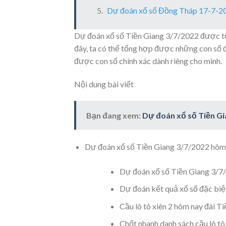
Dự đoán xổ số Đồng Tháp 17-7-2
Dự đoán xổ số Tiền Giang 3/7/2022 được t
đây, ta có thể tổng hợp được những con số 
được con số chính xác dành riêng cho mình.
Nội dung bài viết
Bạn đang xem:
Dự đoán xổ số Tiền G
Dự đoán xổ số Tiền Giang 3/7/2022 hôm
Dự đoán xổ số Tiền Giang 3/7
Dự đoán kết quả xổ số đặc biệ
Cầu lô tô xiên 2 hôm nay đài T
Chốt nhanh danh sách cầu lô tô 