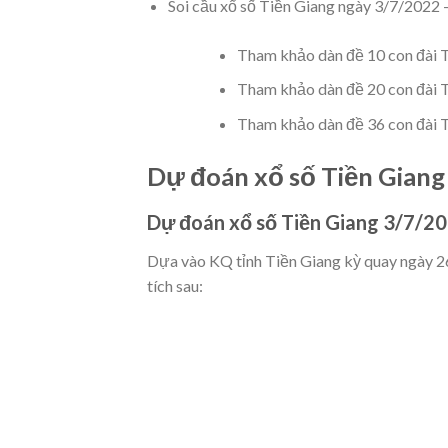
Soi cầu xổ số Tiền Giang ngày 3/7/2022 
Tham khảo dàn đề 10 con đài 
Tham khảo dàn đề 20 con đài 
Tham khảo dàn đề 36 con đài 
Dự đoán xổ số Tiền Gian
Dự đoán xổ số Tiền Giang 3/7/2
Dựa vào KQ tỉnh Tiền Giang kỳ quay ngày 26
tích sau: