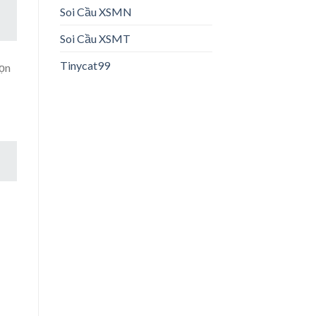
Soi Cầu XSMN
Soi Cầu XSMT
Tinycat99
họn