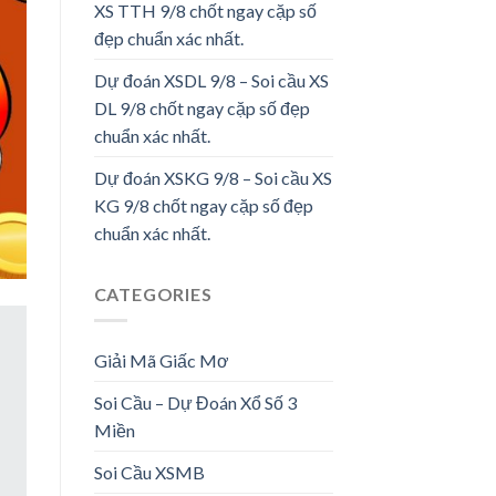
XS TTH 9/8 chốt ngay cặp số
đẹp chuẩn xác nhất.
Dự đoán XSDL 9/8 – Soi cầu XS
DL 9/8 chốt ngay cặp số đẹp
chuẩn xác nhất.
Dự đoán XSKG 9/8 – Soi cầu XS
KG 9/8 chốt ngay cặp số đẹp
chuẩn xác nhất.
CATEGORIES
Giải Mã Giấc Mơ
Soi Cầu – Dự Đoán Xổ Số 3
Miền
Soi Cầu XSMB