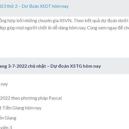
023 thứ 2 – Dự đoán XSDT hôm nay
ổng hợp bởi những chuyên gia XSVN. Theo kết quả dự đoán dưới
đẹp giúp mọi người chốt lô dễ dàng hôm nay. Cùng xem ngay để c
iang 3-7-2022 chủ nhật – Dự đoán XSTG hôm nay
 nay
/2022 theo phương pháp Pascal
t Tiền Giang hôm nay
iền Giang
xiên 3