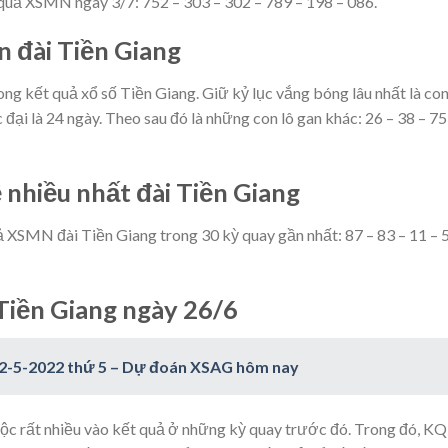
 quả XSMN ngày 3/7: 752 – 303 – 302 – 789 – 198 – 086.
n đài Tiền Giang
ng kết quả xổ số Tiền Giang. Giữ kỷ lục vắng bóng lâu nhất là co
đại là 24 ngày. Theo sau đó là những con lô gan khác: 26 – 38 – 75
nhiều nhất đài Tiền Giang
ả XSMN đài Tiền Giang trong 30 kỳ quay gần nhất: 87 – 83 – 11 – 
Tiền Giang ngày 26/6
12-5-2022 thứ 5 – Dự đoán XSAG hôm nay
ộc rất nhiều vào kết quả ở những kỳ quay trước đó. Trong đó, KQ