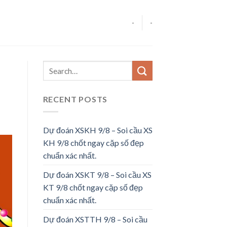
-
-
RECENT POSTS
Dự đoán XSKH 9/8 – Soi cầu XS
KH 9/8 chốt ngay cặp số đẹp
chuẩn xác nhất.
Dự đoán XSKT 9/8 – Soi cầu XS
KT 9/8 chốt ngay cặp số đẹp
chuẩn xác nhất.
Dự đoán XSTTH 9/8 – Soi cầu