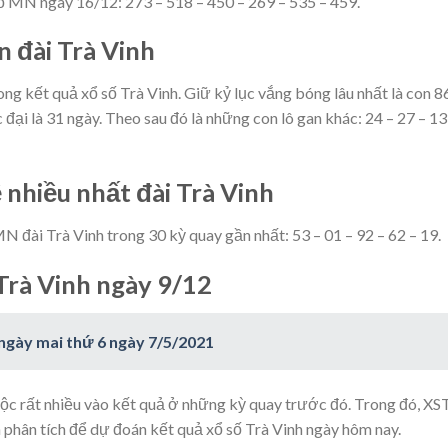
số MN ngày 16/12: 273 – 518 – 450 – 269 – 535 – 459.
 đài Trà Vinh
g kết quả xổ số Trà Vinh. Giữ kỷ lục vắng bóng lâu nhất là con 8
đại là 31 ngày. Theo sau đó là những con lô gan khác: 24 – 27 – 13
nhiều nhất đài Trà Vinh
N đài Trà Vinh trong 30 kỳ quay gần nhất: 53 – 01 – 92 – 62 – 19.
Trà Vinh ngày 9/12
gày mai thứ 6 ngày 7/5/2021
ộc rất nhiều vào kết quả ở những kỳ quay trước đó. Trong đó, X
 phân tích để dự đoán kết quả xổ số Trà Vinh ngày hôm nay.