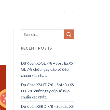
-
-
RECENT POSTS
Dự đoán XSGL 7/8 – Soi cầu XS
GL 7/8 chốt ngay cặp số đẹp
chuẩn xác nhất.
Dự đoán XSNT 7/8 – Soi cầu XS
NT 7/8 chốt ngay cặp số đẹp
chuẩn xác nhất.
Dự đoán XSBD 7/8 – Soi cầu XS