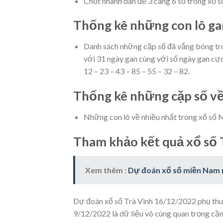
Chốt nhanh dàn đề 3 càng 6 số trong xổ 
Thống kê những con lô gan
Danh sách những cặp số đã vắng bóng tron
với 31 ngày gan cùng với số ngày gan cực 
12 – 23 – 43 – 85 – 55 – 32 – 82.
Thống kê những cặp số về 
Những con lô về nhiều nhất trong xổ số M
Tham khảo kết quả xổ số 
Xem thêm :
Dự đoán xổ số miền Nam n
Dự đoán xổ số Trà Vinh 16/12/2022 phụ thu
9/12/2022 là dữ liệu vô cùng quan trọng cần