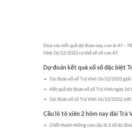
Dựa vào kết quả dự đoán này, con lô 47 – 74 
Vinh 16/12/2022 có thể sẽ về con 47.
Dự đoán kết quả xổ số đặc biệt T
Dự đoán xổ số Trà Vinh 16/12/2022 giải 
Kết quả dự đoán xổ số Trà Vinh ngày 16 
Dự đoán xổ số Trà Vinh 16/12/2022, kết 
Cầu lô tô xiên 2 hôm nay đài Trà 
Chốt nhanh những con cầu lô 2 số dự đoán