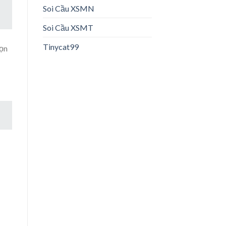
Soi Cầu XSMN
Soi Cầu XSMT
Tinycat99
họn