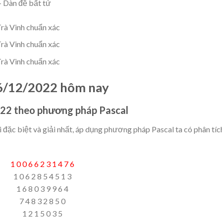
– Dàn đề bất tử
rà Vinh chuẩn xác
rà Vinh chuẩn xác
rà Vinh chuẩn xác
16/12/2022 hôm nay
022 theo phương pháp Pascal
đặc biệt và giải nhất, áp dụng phương pháp Pascal ta có phân tíc
1 0 0 6 6 2 3 1 4 7 6
1 0 6 2 8 5 4 5 1 3
1 6 8 0 3 9 9 6 4
7 4 8 3 2 8 5 0
1 2 1 5 0 3 5