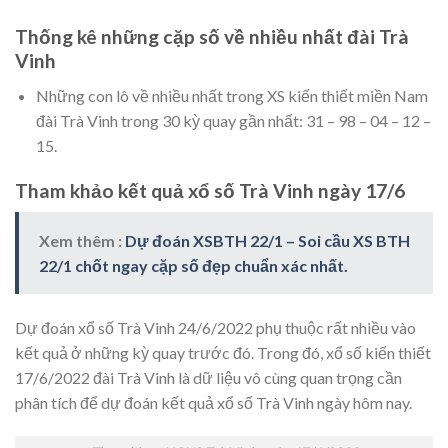
Thống kê những cặp số về nhiều nhất đài Trà
Vinh
Những con lô về nhiều nhất trong XS kiến thiết miền Nam
đài Trà Vinh trong 30 kỳ quay gần nhất: 31 – 98 – 04 – 12 –
15.
Tham khảo kết quả xổ số Trà Vinh ngày 17/6
Xem thêm :
Dự đoán XSBTH 22/1 – Soi cầu XS BTH
22/1 chốt ngay cặp số đẹp chuẩn xác nhất.
Dự đoán xổ số Trà Vinh 24/6/2022 phụ thuộc rất nhiều vào
kết quả ở những kỳ quay trước đó. Trong đó, xổ số kiến thiết
17/6/2022 đài Trà Vinh là dữ liệu vô cùng quan trọng cần
phân tích để dự đoán kết quả xổ số Trà Vinh ngày hôm nay.