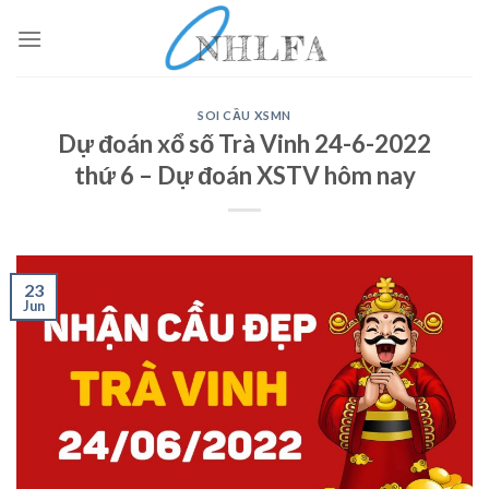
Skip
to
content
SOI CẦU XSMN
Dự đoán xổ số Trà Vinh 24-6-2022
thứ 6 – Dự đoán XSTV hôm nay
23
Jun