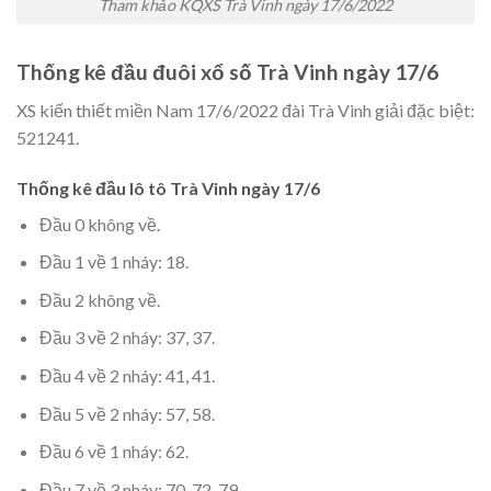
Tham khảo KQXS Trà Vinh ngày 17/6/2022
Thống kê đầu đuôi xổ số Trà Vinh ngày 17/6
XS kiến thiết miền Nam 17/6/2022 đài Trà Vinh giải đặc biệt:
521241.
Thống kê đầu lô tô Trà Vinh ngày 17/6
Đầu 0 không về.
Đầu 1 về 1 nháy: 18.
Đầu 2 không về.
Đầu 3 về 2 nháy: 37, 37.
Đầu 4 về 2 nháy: 41, 41.
Đầu 5 về 2 nháy: 57, 58.
Đầu 6 về 1 nháy: 62.
Đầu 7 về 3 nháy: 70, 72, 79.