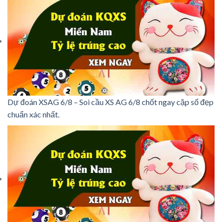
Dự đoán XSAG 6/8 – Soi cầu XS AG 6/8 chốt ngay cặp số đẹp
chuẩn xác nhất.