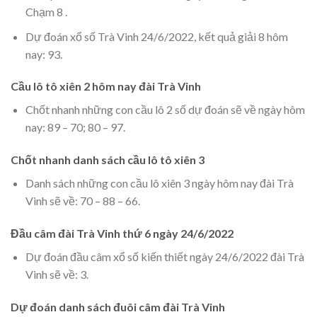
Chạm 8 .
Dự đoán xổ số Trà Vinh 24/6/2022, kết quả giải 8 hôm
nay: 93.
Cầu lô tô xiên 2 hôm nay đài Trà Vinh
Chốt nhanh những con cầu lô 2 số dự đoán sẽ về ngày hôm
nay: 89 – 70; 80 – 97.
Chốt nhanh danh sách cầu lô tô xiên 3
Danh sách những con cầu lô xiên 3 ngày hôm nay đài Trà
Vinh sẽ về: 70 – 88 – 66.
Đầu câm đài Trà Vinh thứ 6 ngày 24/6/2022
Dự đoán đầu câm xổ số kiến thiết ngày 24/6/2022 đài Trà
Vinh sẽ về: 3.
Dự đoán danh sách đuôi câm đài Trà Vinh