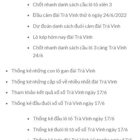
Chốt nhanh danh sách cầu lô tô xiên 3
Đầu câm đài Trà Vinh thứ 6 ngày 24/6/2022
Dự đoán danh sách đuôi câm đài Trà Vinh
Lô kép hôm nay đài Trà Vinh
Chốt nhanh danh sách cầu lô 3 càng Trà Vinh
24/6
Thống kê những con lô gan đài Trà Vinh
Thống kê những cặp số về nhiều nhất đài Trà Vinh
Tham khảo kết quả xổ số Trà Vinh ngày 17/6
Thống kê đầu đuôi xổ số Trà Vinh ngày 17/6
Thống kê đầu lô tô Trà Vinh ngày 17/6
Thống kê đuôi lô tô xổ số Trà Vinh ngày 17/6
Thống kê loto đài Trà Vinh kỳ trước ngày 17/6