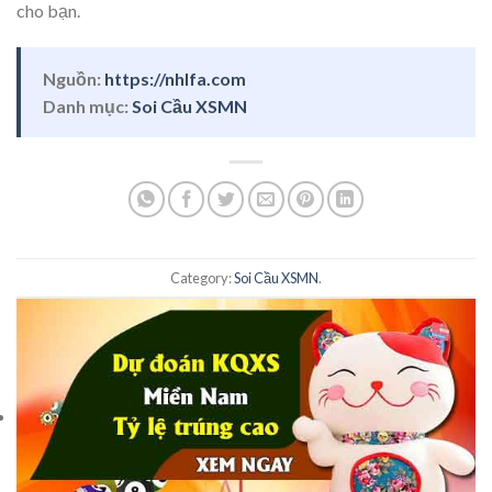
cho bạn.
Nguồn:
https://nhlfa.com
Danh mục:
Soi Cầu XSMN
Category:
Soi Cầu XSMN
.