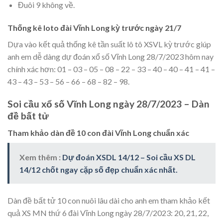
Đuôi 9 không về.
Thống kê loto đài Vĩnh Long kỳ trước ngày 21/7
Dựa vào kết quả thống kê tần suất lô tô XSVL kỳ trước giúp
anh em dễ dàng dự đoán xổ số Vĩnh Long 28/7/2023 hôm nay
chính xác hơn: 01 – 03 – 05 – 08 – 22 – 33 – 40 – 40 – 41 – 41 –
43 – 43 – 53 – 56 – 66 – 68 – 82 – 98.
Soi cầu xổ số Vĩnh Long ngày 28/7/2023 – Dàn
đề bất tử
Tham khảo dàn đề 10 con đài Vĩnh Long chuẩn xác
Xem thêm :
Dự đoán XSDL 14/12 – Soi cầu XS DL
14/12 chốt ngay cặp số đẹp chuẩn xác nhất.
Dàn đề bất tử 10 con nuôi lâu dài cho anh em tham khảo kết
quả XS MN thứ 6 đài Vĩnh Long ngày 28/7/2023: 20, 21, 22,