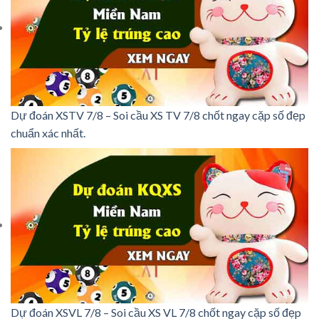
Dự đoán XSTV 7/8 – Soi cầu XS TV 7/8 chốt ngay cặp số đẹp
chuẩn xác nhất.
Dự đoán XSVL 7/8 – Soi cầu XS VL 7/8 chốt ngay cặp số đẹp