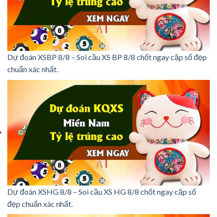
Dự đoán XSBP 8/8 – Soi cầu XS BP 8/8 chốt ngay cặp số đẹp
chuẩn xác nhất.
Dự đoán XSHG 8/8 – Soi cầu XS HG 8/8 chốt ngay cặp số
đẹp chuẩn xác nhất.