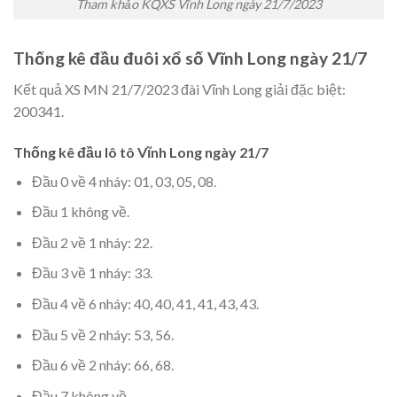
Tham khảo KQXS Vĩnh Long ngày 21/7/2023
Thống kê đầu đuôi xổ số Vĩnh Long ngày 21/7
Kết quả XS MN 21/7/2023 đài Vĩnh Long giải đặc biệt:
200341.
Thống kê đầu lô tô Vĩnh Long ngày 21/7
Đầu 0 về 4 nháy: 01, 03, 05, 08.
Đầu 1 không về.
Đầu 2 về 1 nháy: 22.
Đầu 3 về 1 nháy: 33.
Đầu 4 về 6 nháy: 40, 40, 41, 41, 43, 43.
Đầu 5 về 2 nháy: 53, 56.
Đầu 6 về 2 nháy: 66, 68.
Đầu 7 không về.