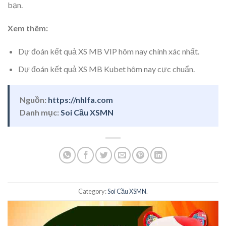
bạn.
Xem thêm:
Dự đoán kết quả XS MB VIP hôm nay chính xác nhất.
Dự đoán kết quả XS MB Kubet hôm nay cực chuẩn.
Nguồn:
https://nhlfa.com
Danh mục:
Soi Cầu XSMN
Category:
Soi Cầu XSMN
.