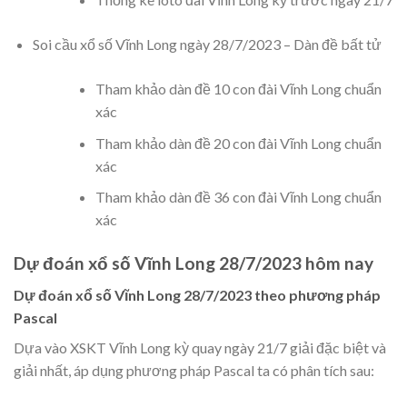
Soi cầu xổ số Vĩnh Long ngày 28/7/2023 – Dàn đề bất tử
Tham khảo dàn đề 10 con đài Vĩnh Long chuẩn
xác
Tham khảo dàn đề 20 con đài Vĩnh Long chuẩn
xác
Tham khảo dàn đề 36 con đài Vĩnh Long chuẩn
xác
Dự đoán xổ số Vĩnh Long 28/7/2023 hôm nay
Dự đoán xổ số Vĩnh Long 28/7/2023 theo phương pháp
Pascal
Dựa vào XSKT Vĩnh Long kỳ quay ngày 21/7 giải đặc biệt và
giải nhất, áp dụng phương pháp Pascal ta có phân tích sau: