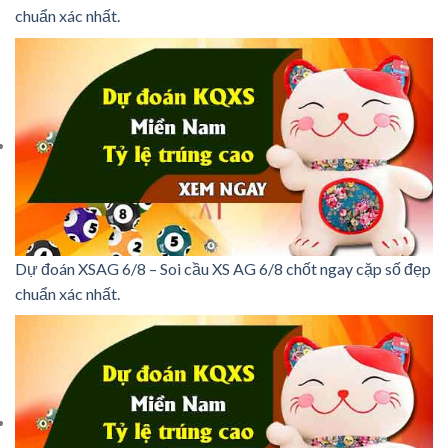
chuẩn xác nhất.
Dự đoán XSAG 6/8 – Soi cầu XS AG 6/8 chốt ngay cặp số đẹp
chuẩn xác nhất.