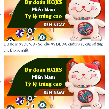
Dự đoán XSDL 9/8 – Soi cầu XS DL 9/8 chốt ngay cặp số đẹp
chuẩn xác nhất.