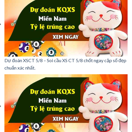
Dự đoán XSCT 5/8 – Soi cầu XS CT 5/8 chốt ngay cặp số đẹp
chuẩn xác nhất.