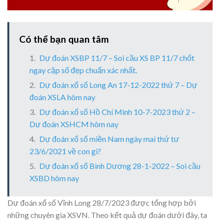
Có thể bạn quan tâm
Dự đoán XSBP 11/7 – Soi cầu XS BP 11/7 chốt
ngay cặp số đẹp chuẩn xác nhất.
Dự đoán xổ số Long An 17-12-2022 thứ 7 – Dự
đoán XSLA hôm nay
Dự đoán xổ số Hồ Chí Minh 10-7-2023 thứ 2 –
Dự đoán XSHCM hôm nay
Dự đoán xổ số miền Nam ngày mai thứ tư
23/6/2021 về con gì?
Dự đoán xổ số Bình Dương 28-1-2022 – Soi cầu
XSBD hôm nay
Dự đoán xổ số Vĩnh Long 28/7/2023 được tổng hợp bởi
những chuyên gia XSVN. Theo kết quả dự đoán dưới đây, ta