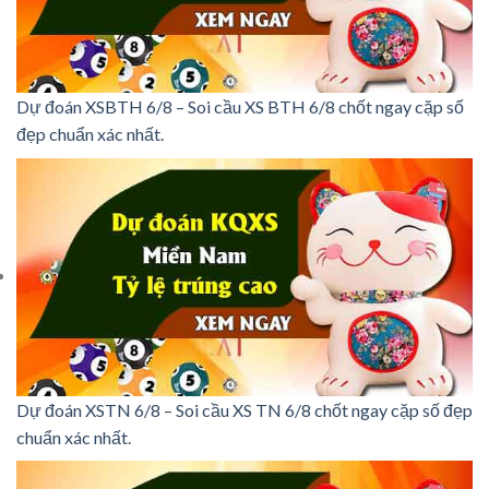
Dự đoán XSBTH 6/8 – Soi cầu XS BTH 6/8 chốt ngay cặp số
đẹp chuẩn xác nhất.
Dự đoán XSTN 6/8 – Soi cầu XS TN 6/8 chốt ngay cặp số đẹp
chuẩn xác nhất.