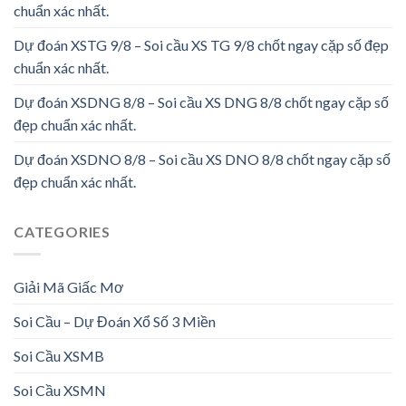
chuẩn xác nhất.
Dự đoán XSTG 9/8 – Soi cầu XS TG 9/8 chốt ngay cặp số đẹp
chuẩn xác nhất.
Dự đoán XSDNG 8/8 – Soi cầu XS DNG 8/8 chốt ngay cặp số
đẹp chuẩn xác nhất.
Dự đoán XSDNO 8/8 – Soi cầu XS DNO 8/8 chốt ngay cặp số
đẹp chuẩn xác nhất.
CATEGORIES
Giải Mã Giấc Mơ
Soi Cầu – Dự Đoán Xổ Số 3 Miền
Soi Cầu XSMB
Soi Cầu XSMN