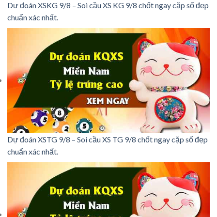
Dự đoán XSKG 9/8 – Soi cầu XS KG 9/8 chốt ngay cặp số đẹp
chuẩn xác nhất.
Dự đoán XSTG 9/8 – Soi cầu XS TG 9/8 chốt ngay cặp số đẹp
chuẩn xác nhất.