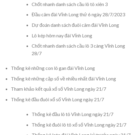
Chốt nhanh danh sách cầu lô tô xiên 3
Đầu câm đài Vĩnh Long thứ 6 ngày 28/7/2023
Dự đoán danh sách đuôi câm đài Vĩnh Long
Lô kép hôm nay đài Vĩnh Long
Chốt nhanh danh sách cầu lô 3 càng Vĩnh Long
28/7
Thống kê những con lô gan đài Vĩnh Long
Thống kê những cặp số về nhiều nhất đài Vĩnh Long
Tham khảo kết quả xổ số Vĩnh Long ngày 21/7
Thống kê đầu đuôi xổ số Vĩnh Long ngày 21/7
Thống kê đầu lô tô Vĩnh Long ngày 21/7
Thống kê đuôi lô tô xổ số Vĩnh Long ngày 21/7
Thống kê loto đài Vĩnh Long kỳ trước ngày 21/7