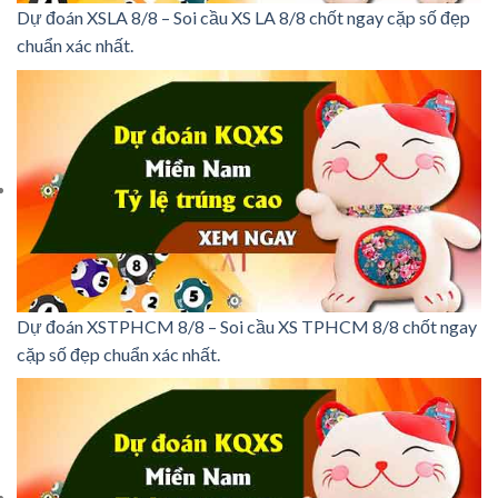
Dự đoán XSLA 8/8 – Soi cầu XS LA 8/8 chốt ngay cặp số đẹp
chuẩn xác nhất.
Dự đoán XSTPHCM 8/8 – Soi cầu XS TPHCM 8/8 chốt ngay
cặp số đẹp chuẩn xác nhất.