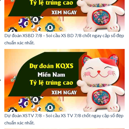
Dự đoán XSBD 7/8 – Soi cầu XS BD 7/8 chốt ngay cặp số đẹp
chuẩn xác nhất.
Dự đoán XSTV 7/8 – Soi cầu XS TV 7/8 chốt ngay cặp số đẹp
chuẩn xác nhất.