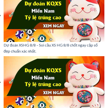
Dự đoán XSHG 8/8 – Soi cầu XS HG 8/8 chốt ngay cặp số
đẹp chuẩn xác nhất.