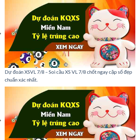
Dự đoán XSVL 7/8 – Soi cầu XS VL 7/8 chốt ngay cặp số đẹp
chuẩn xác nhất.