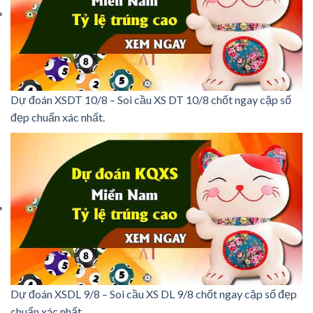
Dự đoán XSDT 10/8 – Soi cầu XS DT 10/8 chốt ngay cặp số
đẹp chuẩn xác nhất.
Dự đoán XSDL 9/8 – Soi cầu XS DL 9/8 chốt ngay cặp số đẹp
chuẩn xác nhất.