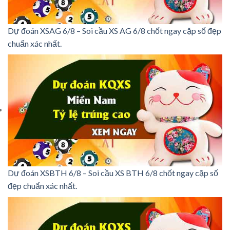
Dự đoán XSAG 6/8 – Soi cầu XS AG 6/8 chốt ngay cặp số đẹp
chuẩn xác nhất.
Dự đoán XSBTH 6/8 – Soi cầu XS BTH 6/8 chốt ngay cặp số
đẹp chuẩn xác nhất.