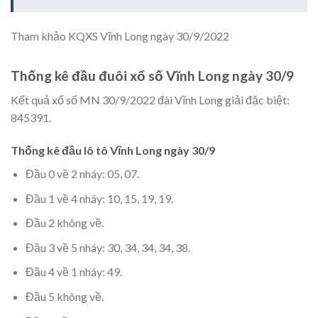
Tham khảo KQXS Vĩnh Long ngày 30/9/2022
Thống kê đầu đuôi xổ số Vĩnh Long ngày 30/9
Kết quả xổ số MN 30/9/2022 đài Vĩnh Long giải đặc biệt:
845391.
Thống kê đầu lô tô Vĩnh Long ngày 30/9
Đầu 0 về 2 nháy: 05, 07.
Đầu 1 về 4 nháy: 10, 15, 19, 19.
Đầu 2 không về.
Đầu 3 về 5 nháy: 30, 34, 34, 34, 38.
Đầu 4 về 1 nháy: 49.
Đầu 5 không về.