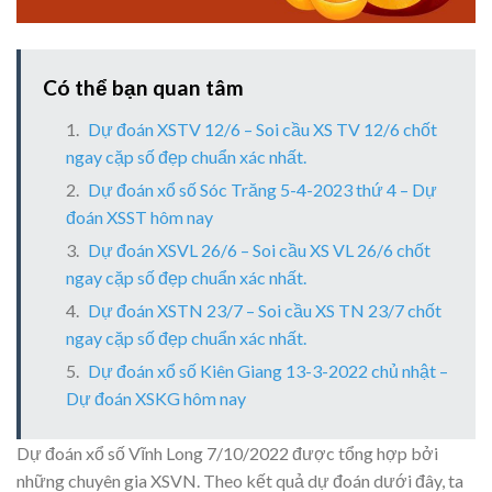
Có thể bạn quan tâm
Dự đoán XSTV 12/6 – Soi cầu XS TV 12/6 chốt
ngay cặp số đẹp chuẩn xác nhất.
Dự đoán xổ số Sóc Trăng 5-4-2023 thứ 4 – Dự
đoán XSST hôm nay
Dự đoán XSVL 26/6 – Soi cầu XS VL 26/6 chốt
ngay cặp số đẹp chuẩn xác nhất.
Dự đoán XSTN 23/7 – Soi cầu XS TN 23/7 chốt
ngay cặp số đẹp chuẩn xác nhất.
Dự đoán xổ số Kiên Giang 13-3-2022 chủ nhật –
Dự đoán XSKG hôm nay
Dự đoán xổ số Vĩnh Long 7/10/2022 được tổng hợp bởi
những chuyên gia XSVN. Theo kết quả dự đoán dưới đây, ta