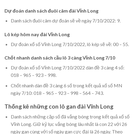
Dự đoán danh sách đuôi câm đài Vĩnh Long
Danh sách đuôi câm dự đoán sẽ về ngày 7/10/2022: 9.
Lô kép hôm nay đài Vĩnh Long
Dự đoán xổ số Vĩnh Long 7/10/2022, lô kép sẽ về: 00 – 55.
Chốt nhanh danh sách cầu lô 3 càng Vĩnh Long 7/10
Dự đoán xổ số Vĩnh Long 7/10/2022 dàn đề 3 càng 4 số:
018 – 965 – 923 – 998.
Chốt nhanh dàn đề 3 càng 6 số trong kết quả xổ số MN
ngày 7/10: 018 – 965 – 923 – 998 – 564 – 743.
Thống kê những con lô gan đài Vĩnh Long
Danh sách những cặp số đã vắng bóng trong kết quả xổ số
Vĩnh Long. Giữ kỷ lục vắng bóng lâu nhất là con 22 với 26
ngày gan cùng với số ngày gan cực đại là 26 ngày. Theo