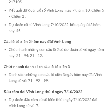
217105.
Kết quả dự đoán xổ số Vĩnh Long ngày 7 tháng 10: Chạm 5
– Chạm 2 .
Dự đoán xổ số Vĩnh Long 7/10/2022, kết quả giải 8 hôm
nay: 45.
Cầu lô tô xiên 2 hôm nay đài Vĩnh Long
Chốt nhanh những con cầu lô 2 số dự đoán sẽ về ngày hôm
nay: 21 – 94; 21 – 12.
Chốt nhanh danh sách cầu lô tô xiên 3
Danh sách những con cầu lô xiên 3 ngày hôm nay đài Vĩnh
Long sẽ về: 71 – 92 – 99.
Đầu câm đài Vĩnh Long thứ 6 ngày 7/10/2022
Dự đoán đầu câm xổ số kiến thiết ngày 7/10/2022 đài
Vĩnh Long sẽ về: 7.