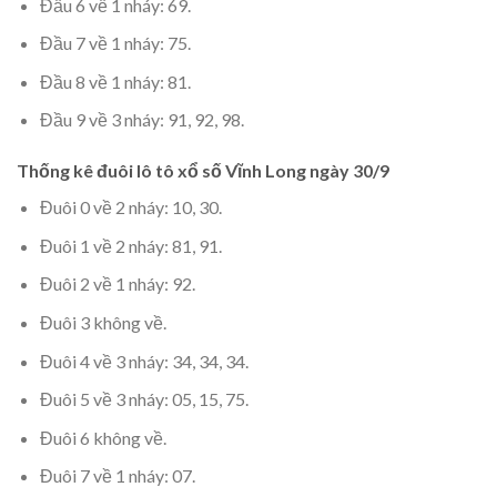
Đầu 6 về 1 nháy: 69.
Đầu 7 về 1 nháy: 75.
Đầu 8 về 1 nháy: 81.
Đầu 9 về 3 nháy: 91, 92, 98.
Thống kê đuôi lô tô xổ số Vĩnh Long ngày 30/9
Đuôi 0 về 2 nháy: 10, 30.
Đuôi 1 về 2 nháy: 81, 91.
Đuôi 2 về 1 nháy: 92.
Đuôi 3 không về.
Đuôi 4 về 3 nháy: 34, 34, 34.
Đuôi 5 về 3 nháy: 05, 15, 75.
Đuôi 6 không về.
Đuôi 7 về 1 nháy: 07.