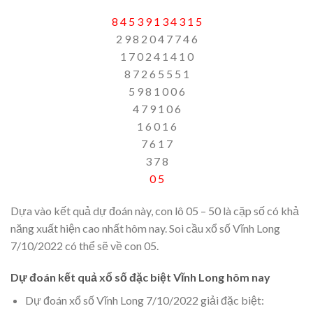
8 4 5 3 9 1 3 4 3 1 5
2 9 8 2 0 4 7 7 4 6
1 7 0 2 4 1 4 1 0
8 7 2 6 5 5 5 1
5 9 8 1 0 0 6
4 7 9 1 0 6
1 6 0 1 6
7 6 1 7
3 7 8
0 5
Dựa vào kết quả dự đoán này, con lô 05 – 50 là cặp số có khả
năng xuất hiện cao nhất hôm nay. Soi cầu xổ số Vĩnh Long
7/10/2022 có thể sẽ về con 05.
Dự đoán kết quả xổ số đặc biệt Vĩnh Long hôm nay
Dự đoán xổ số Vĩnh Long 7/10/2022 giải đặc biệt: