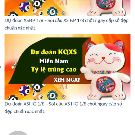
Dự đoán XSBP 1/8 – Soi cầu XS BP 1/8 chốt ngay cặp số đẹp
chuẩn xác nhất.
Dự đoán XSHG 1/8 – Soi cầu XS HG 1/8 chốt ngay cặp số
đẹp chuẩn xác nhất.