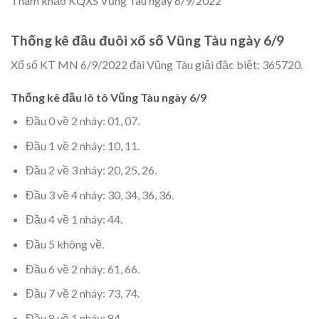
Tham khảo KQXS Vũng Tàu ngày 6/9/2022
Thống kê đầu đuôi xổ số Vũng Tàu ngày 6/9
Xổ số KT MN 6/9/2022 đài Vũng Tàu giải đặc biệt: 365720.
Thống kê đầu lô tô Vũng Tàu ngày 6/9
Đầu 0 về 2 nháy: 01, 07.
Đầu 1 về 2 nháy: 10, 11.
Đầu 2 về 3 nháy: 20, 25, 26.
Đầu 3 về 4 nháy: 30, 34, 36, 36.
Đầu 4 về 1 nháy: 44.
Đầu 5 không về.
Đầu 6 về 2 nháy: 61, 66.
Đầu 7 về 2 nháy: 73, 74.
Đầu 8 về 1 nháy: 84.