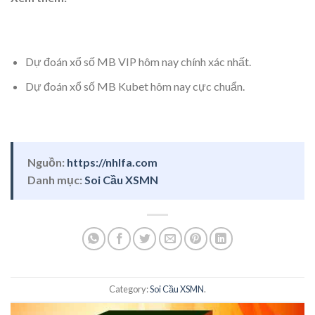
Dự đoán xổ số MB VIP hôm nay chính xác nhất.
Dự đoán xổ số MB Kubet hôm nay cực chuẩn.
Nguồn:
https://nhlfa.com
Danh mục:
Soi Cầu XSMN
Category:
Soi Cầu XSMN
.