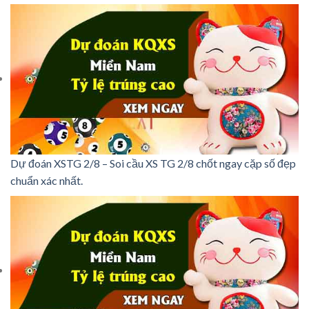
Dự đoán XSTG 2/8 – Soi cầu XS TG 2/8 chốt ngay cặp số đẹp
chuẩn xác nhất.