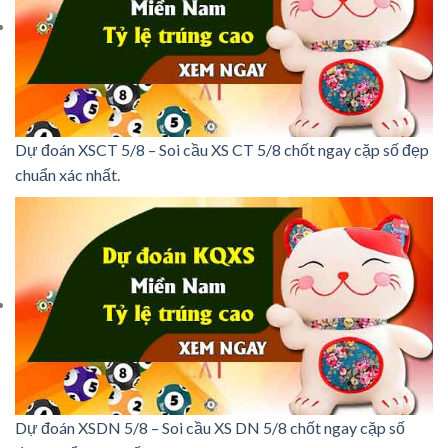
Dự đoán XSCT 5/8 – Soi cầu XS CT 5/8 chốt ngay cặp số đẹp
chuẩn xác nhất.
Dự đoán XSDN 5/8 – Soi cầu XS DN 5/8 chốt ngay cặp số