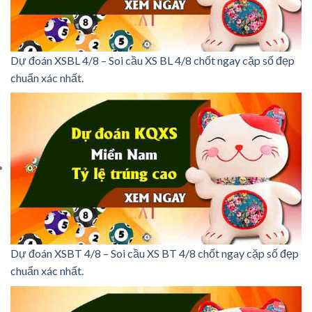
Dự đoán XSBL 4/8 – Soi cầu XS BL 4/8 chốt ngay cặp số đẹp
chuẩn xác nhất.
Dự đoán XSBT 4/8 – Soi cầu XS BT 4/8 chốt ngay cặp số đẹp
chuẩn xác nhất.