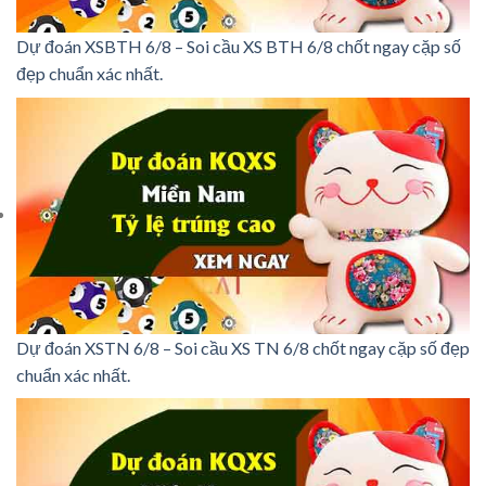
Dự đoán XSBTH 6/8 – Soi cầu XS BTH 6/8 chốt ngay cặp số
đẹp chuẩn xác nhất.
Dự đoán XSTN 6/8 – Soi cầu XS TN 6/8 chốt ngay cặp số đẹp
chuẩn xác nhất.