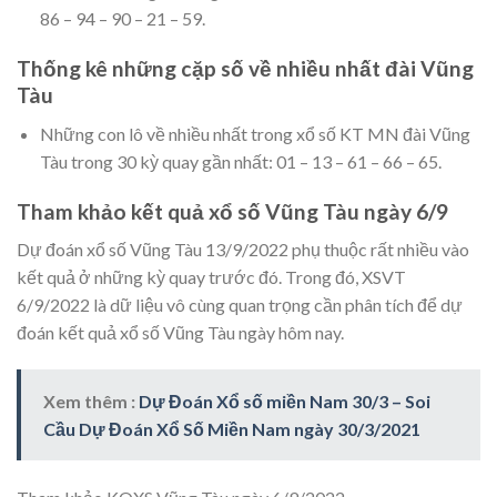
86 – 94 – 90 – 21 – 59.
Thống kê những cặp số về nhiều nhất đài Vũng
Tàu
Những con lô về nhiều nhất trong xổ số KT MN đài Vũng
Tàu trong 30 kỳ quay gần nhất: 01 – 13 – 61 – 66 – 65.
Tham khảo kết quả xổ số Vũng Tàu ngày 6/9
Dự đoán xổ số Vũng Tàu 13/9/2022 phụ thuộc rất nhiều vào
kết quả ở những kỳ quay trước đó. Trong đó, XSVT
6/9/2022 là dữ liệu vô cùng quan trọng cần phân tích để dự
đoán kết quả xổ số Vũng Tàu ngày hôm nay.
Xem thêm :
Dự Đoán Xổ số miền Nam 30/3 – Soi
Cầu Dự Đoán Xổ Số Miền Nam ngày 30/3/2021