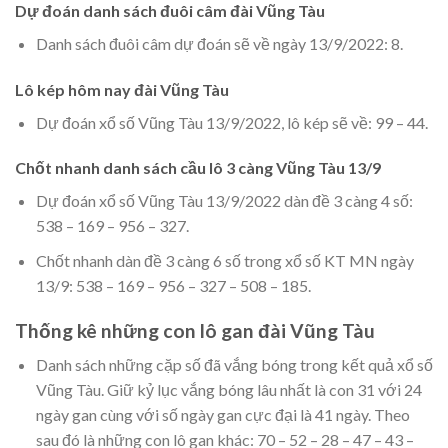
Dự đoán danh sách đuôi câm đài Vũng Tàu
Danh sách đuôi câm dự đoán sẽ về ngày 13/9/2022: 8.
Lô kép hôm nay đài Vũng Tàu
Dự đoán xổ số Vũng Tàu 13/9/2022, lô kép sẽ về: 99 – 44.
Chốt nhanh danh sách cầu lô 3 càng Vũng Tàu 13/9
Dự đoán xổ số Vũng Tàu 13/9/2022 dàn đề 3 càng 4 số:
538 – 169 – 956 – 327.
Chốt nhanh dàn đề 3 càng 6 số trong xổ số KT MN ngày
13/9: 538 – 169 – 956 – 327 – 508 – 185.
Thống kê những con lô gan đài Vũng Tàu
Danh sách những cặp số đã vắng bóng trong kết quả xổ số
Vũng Tàu. Giữ kỷ lục vắng bóng lâu nhất là con 31 với 24
ngày gan cùng với số ngày gan cực đại là 41 ngày. Theo
sau đó là những con lô gan khác: 70 – 52 – 28 – 47 – 43 –