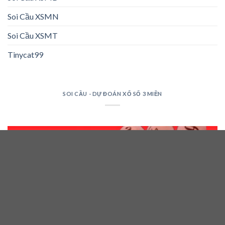
Soi Cầu XSMN
Soi Cầu XSMT
Tinycat99
SOI CẦU - DỰ ĐOÁN XỔ SỐ 3 MIỀN
12
Jul