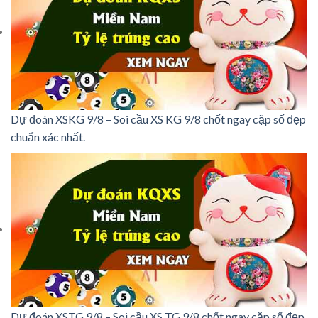
Dự đoán XSKG 9/8 – Soi cầu XS KG 9/8 chốt ngay cặp số đẹp
chuẩn xác nhất.
Dự đoán XSTG 9/8 – Soi cầu XS TG 9/8 chốt ngay cặp số đẹp