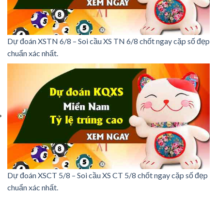
Dự đoán XSTN 6/8 – Soi cầu XS TN 6/8 chốt ngay cặp số đẹp
chuẩn xác nhất.
Dự đoán XSCT 5/8 – Soi cầu XS CT 5/8 chốt ngay cặp số đẹp
chuẩn xác nhất.