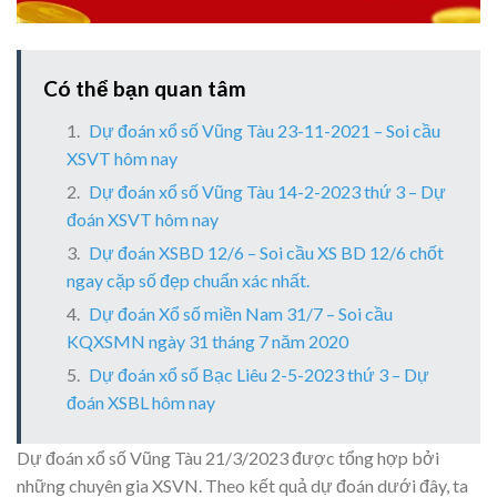
Có thể bạn quan tâm
Dự đoán xổ số Vũng Tàu 23-11-2021 – Soi cầu
XSVT hôm nay
Dự đoán xổ số Vũng Tàu 14-2-2023 thứ 3 – Dự
đoán XSVT hôm nay
Dự đoán XSBD 12/6 – Soi cầu XS BD 12/6 chốt
ngay cặp số đẹp chuẩn xác nhất.
Dự đoán Xổ số miền Nam 31/7 – Soi cầu
KQXSMN ngày 31 tháng 7 năm 2020
Dự đoán xổ số Bạc Liêu 2-5-2023 thứ 3 – Dự
đoán XSBL hôm nay
Dự đoán xổ số Vũng Tàu 21/3/2023 được tổng hợp bởi
những chuyên gia XSVN. Theo kết quả dự đoán dưới đây, ta