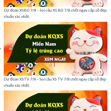
Dự đoán XSBD 7/8 – Soi cầu XS BD 7/8 chốt ngay cặp số đẹp
chuẩn xác nhất.
Dự đoán XSTV 7/8 – Soi cầu XS TV 7/8 chốt ngay cặp số đẹp
chuẩn xác nhất.