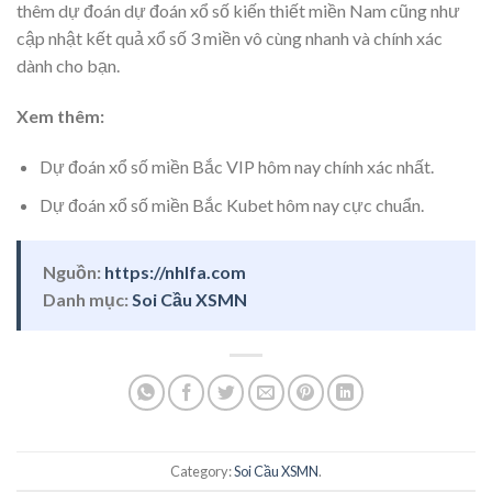
thêm dự đoán dự đoán xổ số kiến thiết miền Nam cũng như
cập nhật kết quả xổ số 3 miền vô cùng nhanh và chính xác
dành cho bạn.
Xem thêm:
Dự đoán xổ số miền Bắc VIP hôm nay chính xác nhất.
Dự đoán xổ số miền Bắc Kubet hôm nay cực chuẩn.
Nguồn:
https://nhlfa.com
Danh mục:
Soi Cầu XSMN
Category:
Soi Cầu XSMN
.