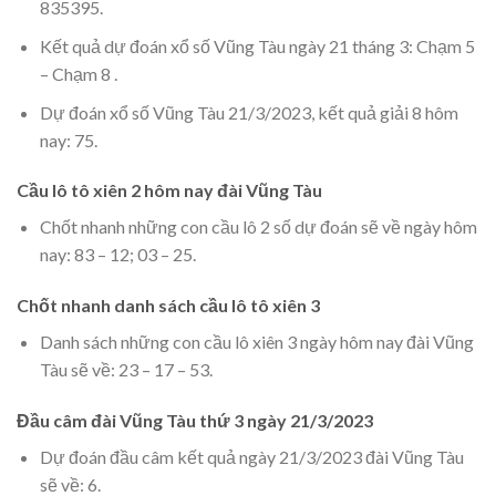
835395.
Kết quả dự đoán xổ số Vũng Tàu ngày 21 tháng 3: Chạm 5
– Chạm 8 .
Dự đoán xổ số Vũng Tàu 21/3/2023, kết quả giải 8 hôm
nay: 75.
Cầu lô tô xiên 2 hôm nay đài Vũng Tàu
Chốt nhanh những con cầu lô 2 số dự đoán sẽ về ngày hôm
nay: 83 – 12; 03 – 25.
Chốt nhanh danh sách cầu lô tô xiên 3
Danh sách những con cầu lô xiên 3 ngày hôm nay đài Vũng
Tàu sẽ về: 23 – 17 – 53.
Đầu câm đài Vũng Tàu thứ 3 ngày 21/3/2023
Dự đoán đầu câm kết quả ngày 21/3/2023 đài Vũng Tàu
sẽ về: 6.