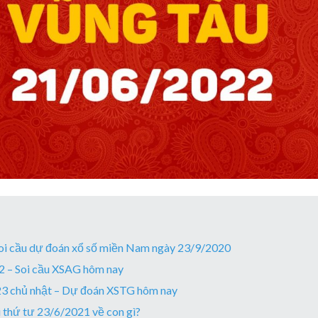
oi cầu dự đoán xổ số miền Nam ngày 23/9/2020
2 – Soi cầu XSAG hôm nay
23 chủ nhật – Dự đoán XSTG hôm nay
thứ tư 23/6/2021 về con gì?