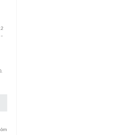
12
 –
.
 hôm