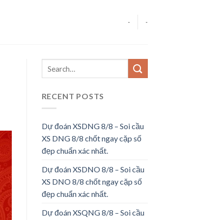
-
-
RECENT POSTS
Dự đoán XSDNG 8/8 – Soi cầu
XS DNG 8/8 chốt ngay cặp số
đẹp chuẩn xác nhất.
Dự đoán XSDNO 8/8 – Soi cầu
XS DNO 8/8 chốt ngay cặp số
đẹp chuẩn xác nhất.
Dự đoán XSQNG 8/8 – Soi cầu