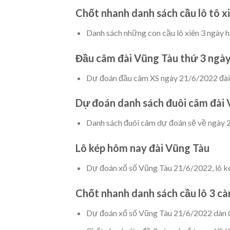
Chốt nhanh danh sách cầu lô tô x
Danh sách những con cầu lô xiên 3 ngày h
Đầu câm đài Vũng Tàu thứ 3 ngà
Dự đoán đầu câm XS ngày 21/6/2022 đài 
Dự đoán danh sách đuôi câm đài
Danh sách đuôi câm dự đoán sẽ về ngày 
Lô kép hôm nay đài Vũng Tàu
Dự đoán xổ số Vũng Tàu 21/6/2022, lô kép
Chốt nhanh danh sách cầu lô 3 c
Dự đoán xổ số Vũng Tàu 21/6/2022 dàn đề