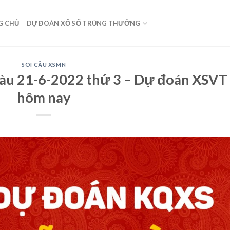
G CHỦ
DỰ ĐOÁN XỔ SỐ TRÚNG THƯỞNG
SOI CẦU XSMN
àu 21-6-2022 thứ 3 – Dự đoán XSVT
hôm nay