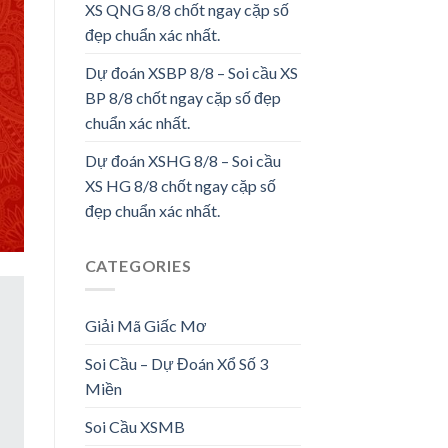
XS QNG 8/8 chốt ngay cặp số
đẹp chuẩn xác nhất.
Dự đoán XSBP 8/8 – Soi cầu XS
BP 8/8 chốt ngay cặp số đẹp
chuẩn xác nhất.
Dự đoán XSHG 8/8 – Soi cầu
XS HG 8/8 chốt ngay cặp số
đẹp chuẩn xác nhất.
CATEGORIES
Giải Mã Giấc Mơ
Soi Cầu – Dự Đoán Xổ Số 3
Miền
Soi Cầu XSMB