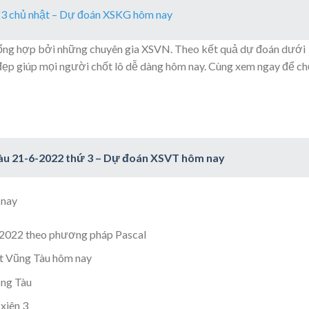
23 chủ nhật – Dự đoán XSKG hôm nay
ng hợp bởi những chuyên gia XSVN. Theo kết quả dự đoán dưới
đẹp giúp mọi người chốt lô dễ dàng hôm nay. Cùng xem ngay để c
àu 21-6-2022 thứ 3 – Dự đoán XSVT hôm nay
 nay
/2022 theo phương pháp Pascal
ệt Vũng Tàu hôm nay
ũng Tàu
xiên 3