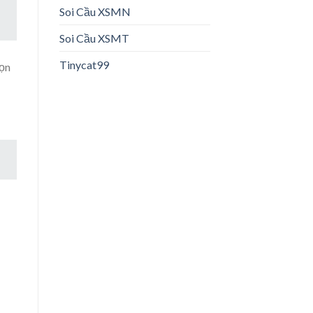
Soi Cầu XSMN
Soi Cầu XSMT
Tinycat99
họn