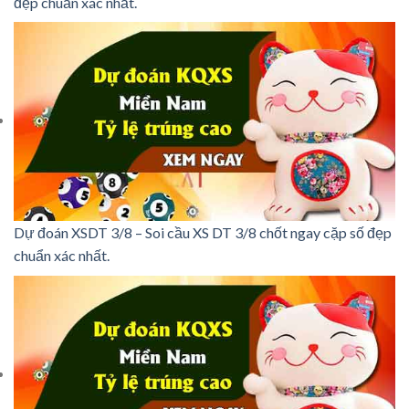
đẹp chuẩn xác nhất.
Dự đoán XSDT 3/8 – Soi cầu XS DT 3/8 chốt ngay cặp số đẹp
chuẩn xác nhất.