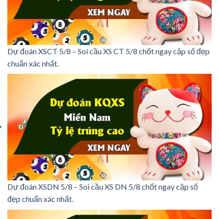
Dự đoán XSCT 5/8 – Soi cầu XS CT 5/8 chốt ngay cặp số đẹp
chuẩn xác nhất.
Dự đoán XSDN 5/8 – Soi cầu XS DN 5/8 chốt ngay cặp số
đẹp chuẩn xác nhất.