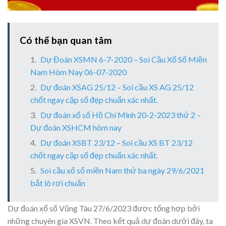
Có thể bạn quan tâm
Dự Đoán XSMN 6-7-2020 – Soi Cầu Xổ Số Miền
Nam Hôm Nay 06-07-2020
Dự đoán XSAG 25/12 – Soi cầu XS AG 25/12
chốt ngay cặp số đẹp chuẩn xác nhất.
Dự đoán xổ số Hồ Chí Minh 20-2-2023 thứ 2 –
Dự đoán XSHCM hôm nay
Dự đoán XSBT 23/12 – Soi cầu XS BT 23/12
chốt ngay cặp số đẹp chuẩn xác nhất.
Soi cầu xổ số miền Nam thứ ba ngày 29/6/2021
bắt lô rơi chuẩn
Dự đoán xổ số Vũng Tàu 27/6/2023 được tổng hợp bởi
những chuyên gia XSVN. Theo kết quả dự đoán dưới đây, ta