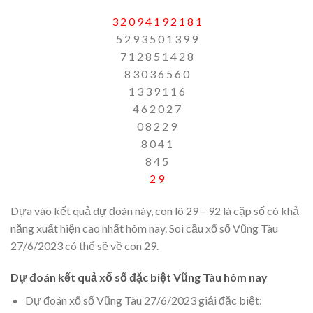
3 2 0 9 4 1 9 2 1 8 1
5 2 9 3 5 0 1 3 9 9
7 1 2 8 5 1 4 2 8
8 3 0 3 6 5 6 0
1 3 3 9 1 1 6
4 6 2 0 2 7
0 8 2 2 9
8 0 4 1
8 4 5
2 9
Dựa vào kết quả dự đoán này, con lô 29 – 92 là cặp số có khả
năng xuất hiện cao nhất hôm nay. Soi cầu xổ số Vũng Tàu
27/6/2023 có thể sẽ về con 29.
Dự đoán kết quả xổ số đặc biệt Vũng Tàu hôm nay
Dự đoán xổ số Vũng Tàu 27/6/2023 giải đặc biệt: