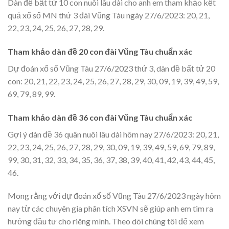
Dàn đề bất tử 10 con nuôi lâu dài cho anh em tham khảo kết
quả xổ số MN thứ 3 đài Vũng Tàu ngày 27/6/2023: 20, 21,
22, 23, 24, 25, 26, 27, 28, 29.
Tham khảo dàn đề 20 con đài Vũng Tàu chuẩn xác
Dự đoán xổ số Vũng Tàu 27/6/2023 thứ 3, dàn đề bất tử 20
con: 20, 21, 22, 23, 24, 25, 26, 27, 28, 29, 30, 09, 19, 39, 49, 59,
69, 79, 89, 99.
Tham khảo dàn đề 36 con đài Vũng Tàu chuẩn xác
Gợi ý dàn đề 36 quân nuôi lâu dài hôm nay 27/6/2023: 20, 21,
22, 23, 24, 25, 26, 27, 28, 29, 30, 09, 19, 39, 49, 59, 69, 79, 89,
99, 30, 31, 32, 33, 34, 35, 36, 37, 38, 39, 40, 41, 42, 43, 44, 45,
46.
Mong rằng với dự đoán xổ số Vũng Tàu 27/6/2023 ngày hôm
nay từ các chuyên gia phân tích XSVN sẽ giúp anh em tìm ra
hướng đầu tư cho riêng mình. Theo dõi chúng tôi để xem