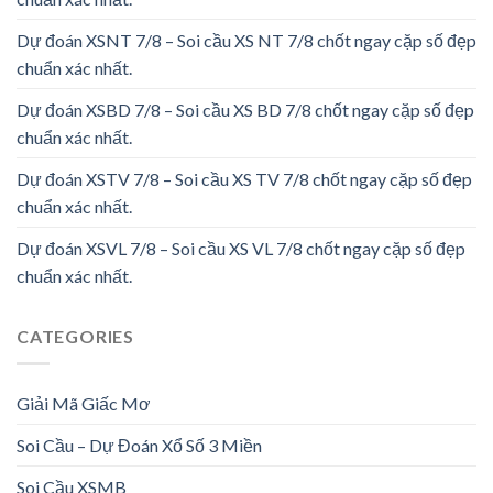
Dự đoán XSNT 7/8 – Soi cầu XS NT 7/8 chốt ngay cặp số đẹp
chuẩn xác nhất.
Dự đoán XSBD 7/8 – Soi cầu XS BD 7/8 chốt ngay cặp số đẹp
chuẩn xác nhất.
Dự đoán XSTV 7/8 – Soi cầu XS TV 7/8 chốt ngay cặp số đẹp
chuẩn xác nhất.
Dự đoán XSVL 7/8 – Soi cầu XS VL 7/8 chốt ngay cặp số đẹp
chuẩn xác nhất.
CATEGORIES
Giải Mã Giấc Mơ
Soi Cầu – Dự Đoán Xổ Số 3 Miền
Soi Cầu XSMB