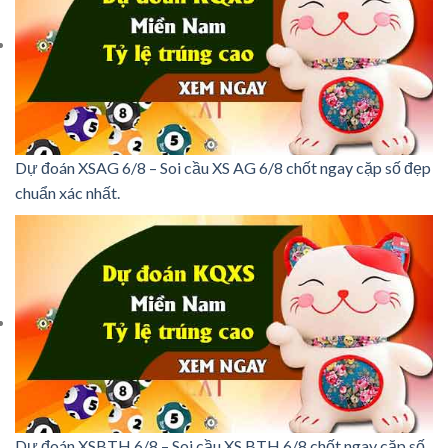
Dự đoán XSAG 6/8 – Soi cầu XS AG 6/8 chốt ngay cặp số đẹp
chuẩn xác nhất.
Dự đoán XSBTH 6/8 – Soi cầu XS BTH 6/8 chốt ngay cặp số