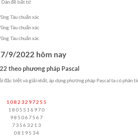
– Dàn đề bất tử
Vũng Tàu chuẩn xác
Vũng Tàu chuẩn xác
Vũng Tàu chuẩn xác
27/9/2022 hôm nay
22 theo phương pháp Pascal
 đặc biệt và giải nhất, áp dụng phương pháp Pascal ta có phân tí
1 0 8 2 3 2 9 7 2 5 5
1 8 0 5 5 1 6 9 7 0
9 8 5 0 6 7 5 6 7
7 3 5 6 3 2 1 3
0 8 1 9 5 3 4