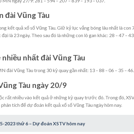
số MN ngày 27/9: 281 – 594 – 207 – 839 – 193 – 037.
n đài Vũng Tàu
ng kết quả xổ số Vũng Tàu. Giữ kỷ lục vắng bóng lâu nhất là con 
đại là 23 ngày. Theo sau đó là những con lô gan khác: 28 – 47 – 43
 nhiều nhất đài Vũng Tàu
N đài Vũng Tàu trong 30 kỳ quay gần nhất: 13 – 88 – 06 – 35 – 46.
Vũng Tàu ngày 20/9
c rất nhiều vào kết quả ở những kỳ quay trước đó. Trong đó, XS
n phân tích để dự đoán kết quả xổ số Vũng Tàu ngày hôm nay.
-5-2023 thứ 6 – Dự đoán XSTV hôm nay