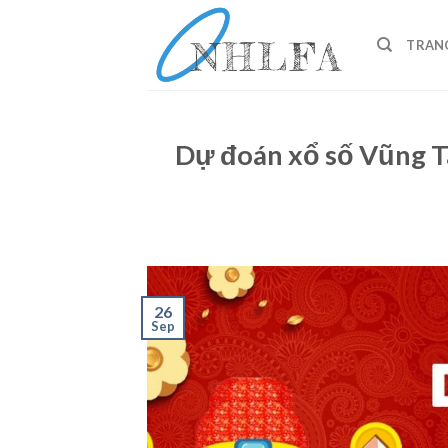
Skip
to
TRAN
content
Dự đoán xổ số Vũng T
26
Sep