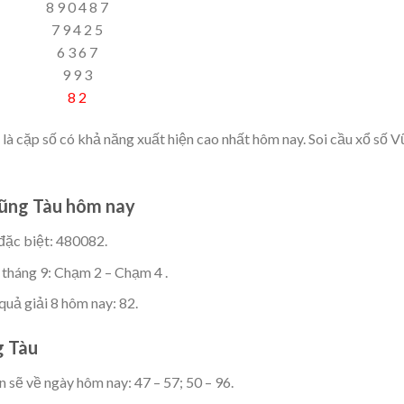
8 9 0 4 8 7
7 9 4 2 5
6 3 6 7
9 9 3
8 2
 là cặp số có khả năng xuất hiện cao nhất hôm nay. Soi cầu xổ số 
Vũng Tàu hôm nay
đặc biệt: 480082.
tháng 9: Chạm 2 – Chạm 4 .
uả giải 8 hôm nay: 82.
g Tàu
 sẽ về ngày hôm nay: 47 – 57; 50 – 96.