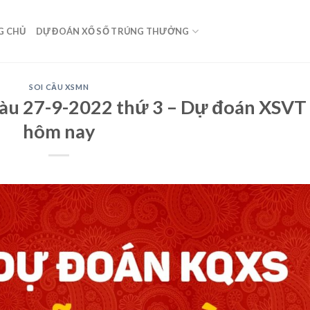
G CHỦ
DỰ ĐOÁN XỔ SỐ TRÚNG THƯỞNG
SOI CẦU XSMN
àu 27-9-2022 thứ 3 – Dự đoán XSVT
hôm nay