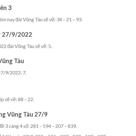
iên 3
ôm nay đài Vũng Tàu sẽ về: 34 – 21 – 93.
y 27/9/2022
2 đài Vũng Tàu sẽ về: 5.
 Vũng Tàu
27/9/2022: 7.
 sẽ về: 88 – 22.
àng Vũng Tàu 27/9
 3 càng 4 số: 281 – 594 – 207 – 839.