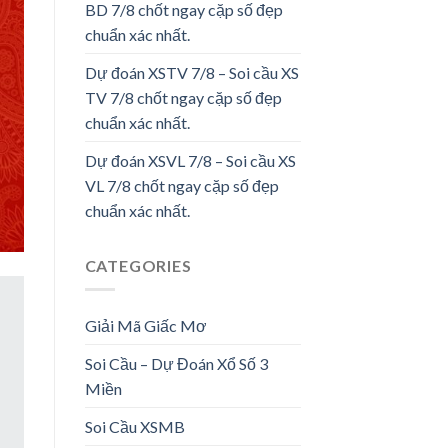
BD 7/8 chốt ngay cặp số đẹp
chuẩn xác nhất.
Dự đoán XSTV 7/8 – Soi cầu XS
TV 7/8 chốt ngay cặp số đẹp
chuẩn xác nhất.
Dự đoán XSVL 7/8 – Soi cầu XS
VL 7/8 chốt ngay cặp số đẹp
chuẩn xác nhất.
CATEGORIES
Giải Mã Giấc Mơ
Soi Cầu – Dự Đoán Xổ Số 3
Miền
Soi Cầu XSMB