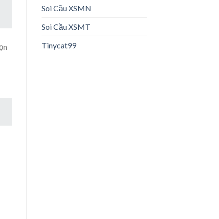
Soi Cầu XSMN
Soi Cầu XSMT
Tinycat99
họn