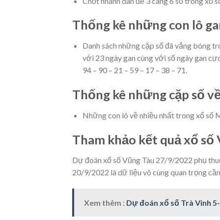
Chốt nhanh dàn đề 3 càng 6 số trong xổ 
Thống kê những con lô ga
Danh sách những cặp số đã vắng bóng tro
với 23 ngày gan cùng với số ngày gan cực 
94 – 90 – 21 – 59 – 17 – 38 – 71.
Thống kê những cặp số về
Những con lô về nhiều nhất trong xổ số M
Tham khảo kết quả xổ số 
Dự đoán xổ số Vũng Tàu 27/9/2022 phụ thuộ
20/9/2022 là dữ liệu vô cùng quan trọng cầ
Xem thêm :
Dự đoán xổ số Trà Vinh 5