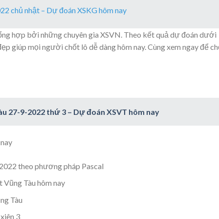
022 chủ nhật – Dự đoán XSKG hôm nay
ng hợp bởi những chuyên gia XSVN. Theo kết quả dự đoán dưới
đẹp giúp mọi người chốt lô dễ dàng hôm nay. Cùng xem ngay để c
àu 27-9-2022 thứ 3 – Dự đoán XSVT hôm nay
 nay
/2022 theo phương pháp Pascal
ệt Vũng Tàu hôm nay
ũng Tàu
xiên 3