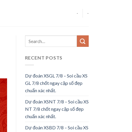
-
-
RECENT POSTS
Dự đoán XSGL 7/8 – Soi cầu XS
GL 7/8 chốt ngay cặp số đẹp
chuẩn xác nhất.
Dự đoán XSNT 7/8 – Soi cầu XS
NT 7/8 chốt ngay cặp số đẹp
chuẩn xác nhất.
Dự đoán XSBD 7/8 – Soi cầu XS