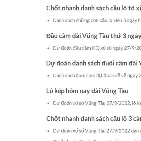
Chốt nhanh danh sách cầu lô tô x
Danh sách những con cầu lô xiên 3 ngày h
Đầu câm đài Vũng Tàu thứ 3 ngà
Dự đoán đầu câm KQ xổ số ngày 27/9/202
Dự đoán danh sách đuôi câm đài
Danh sách đuôi câm dự đoán sẽ về ngày 
Lô kép hôm nay đài Vũng Tàu
Dự đoán xổ số Vũng Tàu 27/9/2022, lô kép
Chốt nhanh danh sách cầu lô 3 c
Dự đoán xổ số Vũng Tàu 27/9/2022 dàn đề