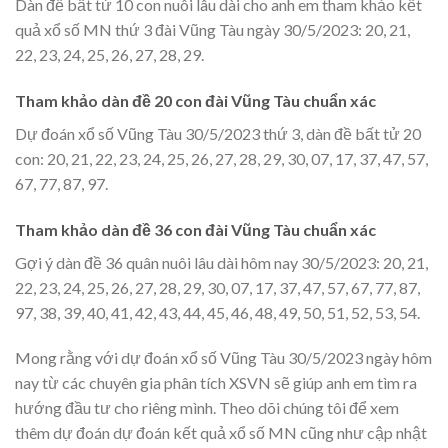
Dàn đề bất tử 10 con nuôi lâu dài cho anh em tham khảo kết
quả xổ số MN thứ 3 đài Vũng Tàu ngày 30/5/2023: 20, 21,
22, 23, 24, 25, 26, 27, 28, 29.
Tham khảo dàn đề 20 con đài Vũng Tàu chuẩn xác
Dự đoán xổ số Vũng Tàu 30/5/2023 thứ 3, dàn đề bất tử 20
con: 20, 21, 22, 23, 24, 25, 26, 27, 28, 29, 30, 07, 17, 37, 47, 57,
67, 77, 87, 97.
Tham khảo dàn đề 36 con đài Vũng Tàu chuẩn xác
Gợi ý dàn đề 36 quân nuôi lâu dài hôm nay 30/5/2023: 20, 21,
22, 23, 24, 25, 26, 27, 28, 29, 30, 07, 17, 37, 47, 57, 67, 77, 87,
97, 38, 39, 40, 41, 42, 43, 44, 45, 46, 48, 49, 50, 51, 52, 53, 54.
Mong rằng với dự đoán xổ số Vũng Tàu 30/5/2023 ngày hôm
nay từ các chuyên gia phân tích XSVN sẽ giúp anh em tìm ra
hướng đầu tư cho riêng mình. Theo dõi chúng tôi để xem
thêm dự đoán dự đoán kết quả xổ số MN cũng như cập nhật