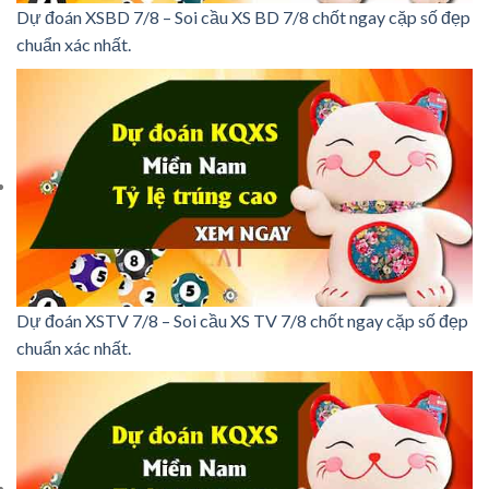
Dự đoán XSBD 7/8 – Soi cầu XS BD 7/8 chốt ngay cặp số đẹp
chuẩn xác nhất.
Dự đoán XSTV 7/8 – Soi cầu XS TV 7/8 chốt ngay cặp số đẹp
chuẩn xác nhất.