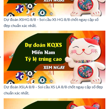
Dự đoán XSHG 8/8 – Soi cầu XS HG 8/8 chốt ngay cặp số
đẹp chuẩn xác nhất.
Dự đoán XSLA 8/8 – Soi cầu XS LA 8/8 chốt ngay cặp số đẹp
chuẩn xác nhất.