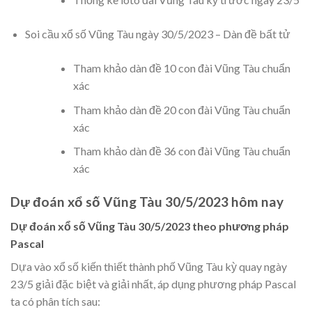
Soi cầu xổ số Vũng Tàu ngày 30/5/2023 – Dàn đề bất tử
Tham khảo dàn đề 10 con đài Vũng Tàu chuẩn
xác
Tham khảo dàn đề 20 con đài Vũng Tàu chuẩn
xác
Tham khảo dàn đề 36 con đài Vũng Tàu chuẩn
xác
Dự đoán xổ số Vũng Tàu 30/5/2023 hôm nay
Dự đoán xổ số Vũng Tàu 30/5/2023 theo phương pháp
Pascal
Dựa vào xổ số kiến thiết thành phố Vũng Tàu kỳ quay ngày
23/5 giải đặc biệt và giải nhất, áp dụng phương pháp Pascal
ta có phân tích sau: