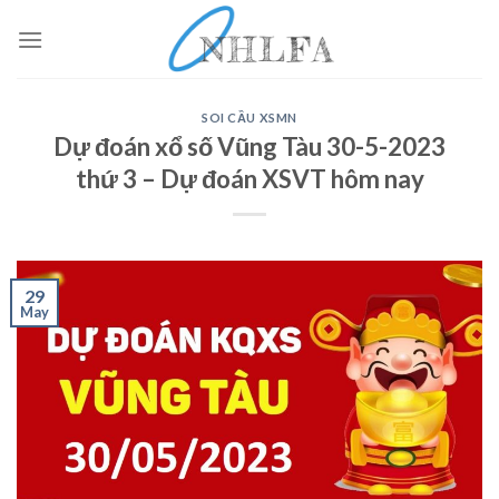
Skip
to
content
SOI CẦU XSMN
Dự đoán xổ số Vũng Tàu 30-5-2023
thứ 3 – Dự đoán XSVT hôm nay
29
May