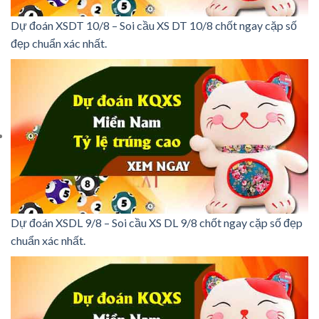
Dự đoán XSDT 10/8 – Soi cầu XS DT 10/8 chốt ngay cặp số
đẹp chuẩn xác nhất.
Dự đoán XSDL 9/8 – Soi cầu XS DL 9/8 chốt ngay cặp số đẹp
chuẩn xác nhất.