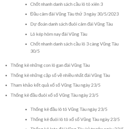
Chốt nhanh danh sách cầu lô tô xiên 3
Đầu câm đài Vũng Tàu thứ 3 ngày 30/5/2023
Dự đoán danh sách đuôi câm đài Vũng Tàu
Lô kép hôm nay đài Vũng Tàu
Chốt nhanh danh sách cầu lô 3 càng Vũng Tàu
30/5
Thống kê những con lô gan đài Vũng Tàu
Thống kê những cặp số về nhiều nhất đài Vũng Tàu
Tham khảo kết quả xổ số Vũng Tàu ngày 23/5
Thống kê đầu đuôi xổ số Vũng Tàu ngày 23/5
Thống kê đầu lô tô Vũng Tàu ngày 23/5
Thống kê đuôi lô tô xổ số Vũng Tàu ngày 23/5
Thống kê loto đài Vũng Tàu kỳ trước ngày 23/5