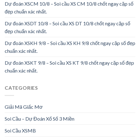
Dự đoán XSCM 10/8 – Soi cầu XS CM 10/8 chốt ngay cặp số
đẹp chuẩn xác nhất.
Dự đoán XSDT 10/8 – Soi cầu XS DT 10/8 chốt ngay cặp số
đẹp chuẩn xác nhất.
Dự đoán XSKH 9/8 – Soi cầu XS KH 9/8 chốt ngay cặp số đẹp
chuẩn xác nhất.
Dự đoán XSKT 9/8 – Soi cầu XS KT 9/8 chốt ngay cặp số đẹp
chuẩn xác nhất.
CATEGORIES
Giải Mã Giấc Mơ
Soi Cầu – Dự Đoán Xổ Số 3 Miền
Soi Cầu XSMB