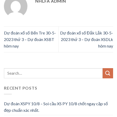
NHLFA ADMIN
Dự đoán xổ số Bến Tre 30-5-
Dự đoán xổ số Đắk Lắk 30-5-
2023 thứ 3 – Dự đoán XSBT
2023 thứ 3 – Dự đoán XSDLk
hôm nay
hôm nay
RECENT POSTS
Dự đoán XSPY 10/8 – Soi cầu XS PY 10/8 chốt ngay cặp số
đẹp chuẩn xác nhất.