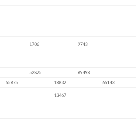
1706
9743
52825
89498
55875
18832
65143
13467