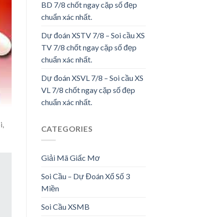
BD 7/8 chốt ngay cặp số đẹp
chuẩn xác nhất.
Dự đoán XSTV 7/8 – Soi cầu XS
TV 7/8 chốt ngay cặp số đẹp
chuẩn xác nhất.
Dự đoán XSVL 7/8 – Soi cầu XS
VL 7/8 chốt ngay cặp số đẹp
chuẩn xác nhất.
i,
CATEGORIES
Giải Mã Giấc Mơ
Soi Cầu – Dự Đoán Xổ Số 3
Miền
Soi Cầu XSMB