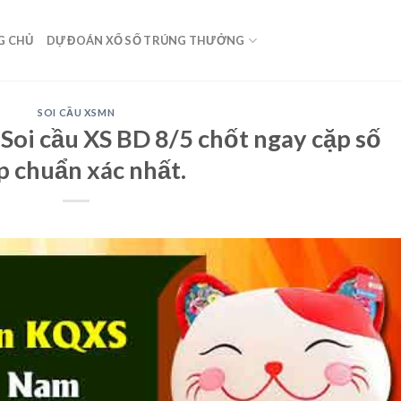
G CHỦ
DỰ ĐOÁN XỔ SỐ TRÚNG THƯỞNG
SOI CẦU XSMN
Soi cầu XS BD 8/5 chốt ngay cặp số
p chuẩn xác nhất.