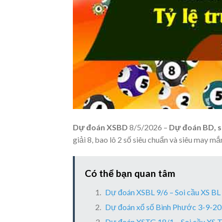
Dự đoán XSBD
8/5/2026 –
Dự đoán BD, s
giải 8, bao lô 2 số siêu chuẩn và siêu may m
Có thể bạn quan tâm
Dự đoán XSBL 9/6 – Soi cầu XS BL 
Dự đoán xổ số Bình Phước 3-9-20
Dự đoán XSTG 18/1 – Soi cầu XS T