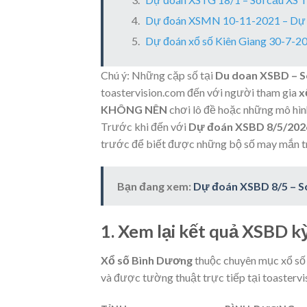
Dự đoán XSMN 10-11-2021 – Dự 
Dự đoán xổ số Kiên Giang 30-7-2
Chú ý:
Những cặp số tại
Du doan XSBD – S
toastervision.com đến với người tham gia
x
KHÔNG NÊN
chơi lô đề hoặc những mô hìn
Trước khi đến với
Dự đoán XSBD 8/5/202
trước để biết được những bộ số may mắn t
Bạn đang xem:
Dự đoán XSBD 8/5 – So
1. Xem lại kết quả XSBD k
Xổ số Bình Dương
thuộc chuyên mục xổ số
và được tường thuật trực tiếp tại toastervi