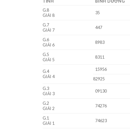
TỈNH
BÌNH DƯƠNG
G.8
35
GIẢI 8
G.7
447
GIẢI 7
G.6
8983
GIẢI 6
G.5
8311
GIẢI 5
15956
G.4
GIẢI 4
82925
G.3
09130
GIẢI 3
G.2
74276
GIẢI 2
G.1
74623
GIẢI 1