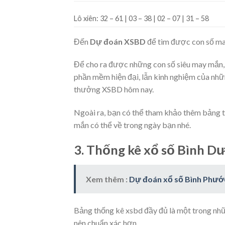
Lô xiên:
32 – 61 | 03 – 38 | 02 – 07 | 31 – 58
Đến
Dự đoán XSBD
để tìm được con số ma
Để cho ra được những con số siêu may mắn, l
phần mềm hiện đại, lẫn kinh nghiệm của nhữ
thưởng XSBD hôm nay.
Ngoài ra, bạn có thể tham khảo thêm bảng 
mắn có thể về trong ngày bạn nhé.
3. Thống kê xổ số Bình D
Xem thêm :
Dự đoán xổ số Bình Phướ
Bảng thống kê xsbd đầy đủ là một trong nhữn
nên chuẩn xác hơn.