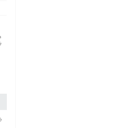
a
ở
rở