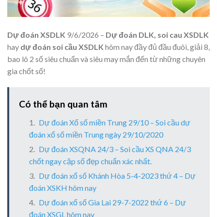
Dự đoán XSDLK
9/6/2026 –
Dự đoán DLK, soi cau XSDLK
hay
dự đoán soi cầu XSDLK
hôm nay đầy đủ đầu đuôi, giải 8,
bao lô 2 số siêu chuẩn và siêu may mắn đến từ những chuyên
gia chốt số!
Có thể bạn quan tâm
Dự đoán Xổ số miền Trung 29/10 – Soi cầu dự
đoán xổ số miền Trung ngày 29/10/2020
Dự đoán XSQNA 24/3 – Soi cầu XS QNA 24/3
chốt ngay cặp số đẹp chuẩn xác nhất.
Dự đoán xổ số Khánh Hòa 5-4-2023 thứ 4 – Dự
đoán XSKH hôm nay
Dự đoán xổ số Gia Lai 29-7-2022 thứ 6 – Dự
đoán XSGL hôm nay