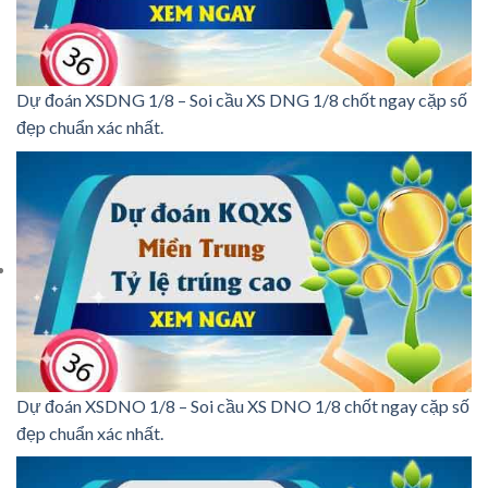
Dự đoán XSDNG 1/8 – Soi cầu XS DNG 1/8 chốt ngay cặp số
đẹp chuẩn xác nhất.
Dự đoán XSDNO 1/8 – Soi cầu XS DNO 1/8 chốt ngay cặp số
đẹp chuẩn xác nhất.