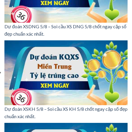
Dự đoán XSDNG 5/8 – Soi cầu XS DNG 5/8 chốt ngay cặp số
đẹp chuẩn xác nhất.
Dự đoán XSKH 5/8 – Soi cầu XS KH 5/8 chốt ngay cặp số đẹp
chuẩn xác nhất.