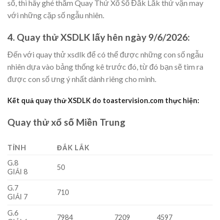
số, thì hãy ghé thăm Quay Thử Xổ Số Đắk Lắk thử vận may
với những cặp số ngẫu nhiên.
4. Quay thử XSDLK lấy hên ngày 9/6/2026:
Đến với quay thử xsdlk để có thể được những con số ngẫu
nhiên dựa vào bảng thống kê trước đó, từ đó bạn sẽ tìm ra
được con số ưng ý nhất dành riêng cho mình.
Kết quả quay thử XSDLK do toastervision.com thực hiện:
Quay thử xổ số Miền Trung
TỈNH
ĐẮK LẮK
G.8
50
GIẢI 8
G.7
710
GIẢI 7
G.6
7984
7209
4597