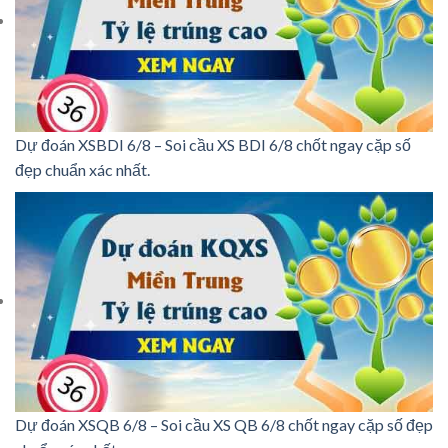
Dự đoán XSBDI 6/8 – Soi cầu XS BDI 6/8 chốt ngay cặp số
đẹp chuẩn xác nhất.
Dự đoán XSQB 6/8 – Soi cầu XS QB 6/8 chốt ngay cặp số đẹp