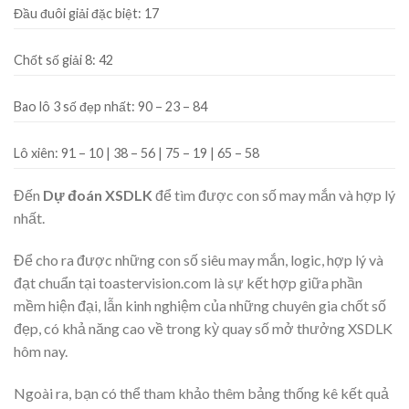
Đầu đuôi giải đặc biệt:
17
Chốt số giải 8:
42
Bao lô 3 số đẹp nhất:
90 – 23 – 84
Lô xiên:
91 – 10 | 38 – 56 | 75 – 19 | 65 – 58
Đến
Dự đoán XSDLK
để tìm được con số may mắn và hợp lý
nhất.
Để cho ra được những con số siêu may mắn, logic, hợp lý và
đạt chuẩn tại toastervision.com là sự kết hợp giữa phần
mềm hiện đại, lẫn kinh nghiệm của những chuyên gia chốt số
đẹp, có khả năng cao về trong kỳ quay số mở thưởng XSDLK
hôm nay.
Ngoài ra, bạn có thể tham khảo thêm bảng thống kê kết quả