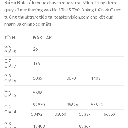
Xổ số Đắk Lắk
thuộc chuyên mục xổ số Miền Trung được
quay số mở thưởng vào lúc 17h15 Thứ 3 hàng tuần và được
tường thuật trực tiếp tại toastervision.com cho kết quả
nhanh và chính xác nhất!
TỈNH
ĐẮK LẮK
G.8
26
GIẢI 8
G.7
195
GIẢI 7
G.6
5035
0670
1403
GIẢI 6
G.5
5686
GIẢI 5
99970
85626
55514
G.4
GIẢI 4
53492
03060
55337
66559
G.3
19403
89367