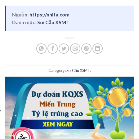
Nguồn:
https://nhlfa.com
Danh mục:
Soi Cầu XSMT
Category:
Soi Cầu XSMT
.