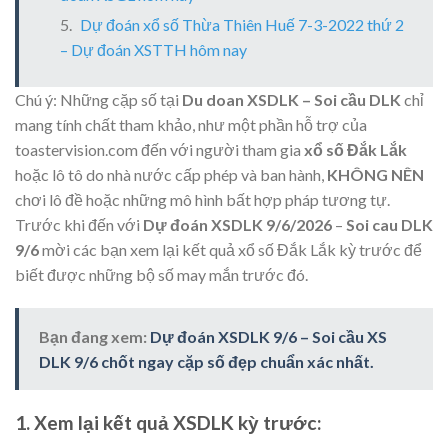
Dự đoán xổ số Thừa Thiên Huế 7-3-2022 thứ 2
– Dự đoán XSTTH hôm nay
Chú ý:
Những cặp số tại
Du doan XSDLK – Soi cầu DLK
chỉ
mang tính chất tham khảo, như một phần hỗ trợ của
toastervision.com đến với người tham gia
xổ số Đắk Lắk
hoặc lô tô do nhà nước cấp phép và ban hành,
KHÔNG NÊN
chơi lô đề hoặc những mô hình bất hợp pháp tương tự.
Trước khi đến với
Dự đoán XSDLK 9/6/2026
–
Soi cau DLK
9/6
mời các bạn xem lại kết quả xổ số Đắk Lắk kỳ trước để
biết được những bộ số may mắn trước đó.
Bạn đang xem:
Dự đoán XSDLK 9/6 – Soi cầu XS
DLK 9/6 chốt ngay cặp số đẹp chuẩn xác nhất.
1. Xem lại kết quả XSDLK kỳ trước: