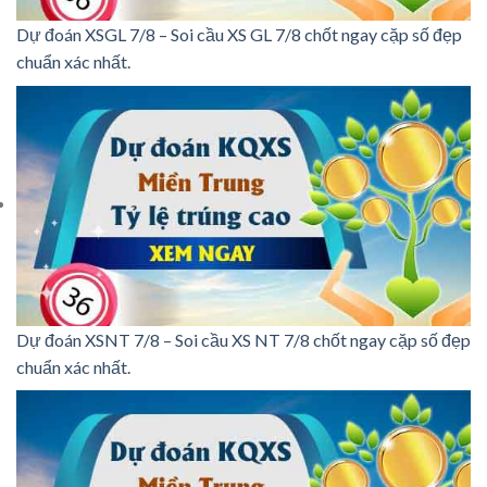
Dự đoán XSGL 7/8 – Soi cầu XS GL 7/8 chốt ngay cặp số đẹp
chuẩn xác nhất.
Dự đoán XSNT 7/8 – Soi cầu XS NT 7/8 chốt ngay cặp số đẹp
chuẩn xác nhất.