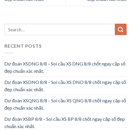
RECENT POSTS
Dự đoán XSDNG 8/8 – Soi cầu XS DNG 8/8 chốt ngay cặp số
đẹp chuẩn xác nhất.
Dự đoán XSDNO 8/8 – Soi cầu XS DNO 8/8 chốt ngay cặp số
đẹp chuẩn xác nhất.
Dự đoán XSQNG 8/8 – Soi cầu XS QNG 8/8 chốt ngay cặp số
đẹp chuẩn xác nhất.
Dự đoán XSBP 8/8 – Soi cầu XS BP 8/8 chốt ngay cặp số đẹp
chuẩn xác nhất.