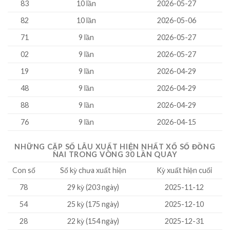
83
10 lần
2026-05-27
82
10 lần
2026-05-06
71
9 lần
2026-05-27
02
9 lần
2026-05-27
19
9 lần
2026-04-29
48
9 lần
2026-04-29
88
9 lần
2026-04-29
76
9 lần
2026-04-15
NHỮNG CẶP SỐ
LÂU XUẤT HIỆN NHẤT
XỔ SỐ ĐỒNG
NAI TRONG VÒNG 30 LẦN QUAY
Con số
Số kỳ chưa xuất hiện
Kỳ xuất hiện cuối
78
29 kỳ (203 ngày)
2025-11-12
54
25 kỳ (175 ngày)
2025-12-10
28
22 kỳ (154 ngày)
2025-12-31