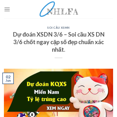
Skip
to
content
SOI CẦU XSMN
Dự đoán XSDN 3/6 – Soi cầu XS DN
3/6 chốt ngay cặp số đẹp chuẩn xác
nhất.
02
Jun