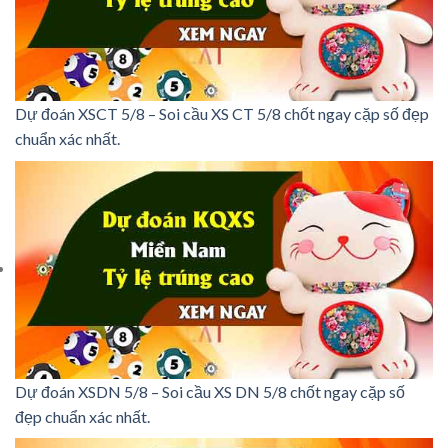
Dự đoán XSCT 5/8 – Soi cầu XS CT 5/8 chốt ngay cặp số đẹp
chuẩn xác nhất.
Dự đoán XSDN 5/8 – Soi cầu XS DN 5/8 chốt ngay cặp số
đẹp chuẩn xác nhất.