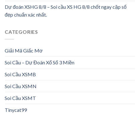
Dự đoán XSHG 8/8 – Soi cầu XS HG 8/8 chốt ngay cặp số
đẹp chuẩn xác nhất.
CATEGORIES
Giải Mã Giấc Mơ
Soi Cầu – Dự Đoán Xổ Số 3 Miền
Soi Cầu XSMB
Soi Cầu XSMN
Soi Cầu XSMT
Tinycat99