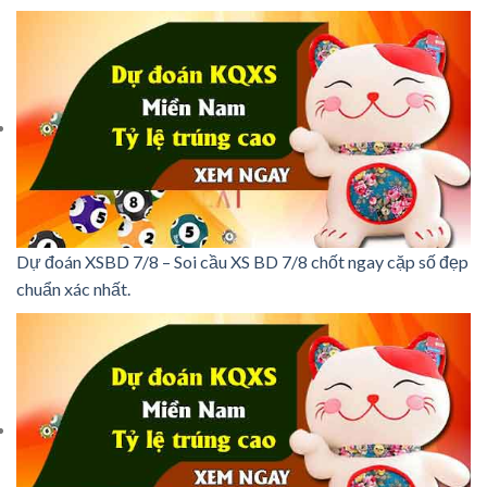
Dự đoán XSBD 7/8 – Soi cầu XS BD 7/8 chốt ngay cặp số đẹp
chuẩn xác nhất.