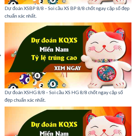
Dự đoán XSBP 8/8 – Soi cầu XS BP 8/8 chốt ngay cặp số đẹp
chuẩn xác nhất.
Dự đoán XSHG 8/8 – Soi cầu XS HG 8/8 chốt ngay cặp số
đẹp chuẩn xác nhất.