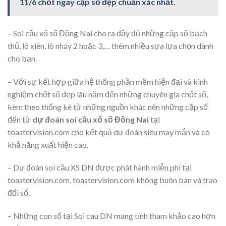
11/6 chốt ngay cặp số đẹp chuẩn xác nhất.
– Soi cầu xổ số Đồng Nai cho ra đầy đủ những cặp số bạch
thủ, lô xiên, lô nháy 2 hoặc 3,… thêm nhiều sựa lựa chọn dành
cho bạn.
– Với sự kết hợp giữa hệ thống phần mềm hiện đại và kinh
nghiệm chốt số đẹp lâu năm đến những chuyên gia chốt số,
kèm theo thống kê từ những nguồn khác nên những cặp số
đến từ
dự đoán soi cầu xổ số Đồng Nai
tại
toastervision.com cho kết quả dự đoán siêu may mắn và có
khả năng xuất hiện cao.
– Dự đoán soi cầu XS DN được phát hành miễn phí tại
toastervision.com, toastervision.com không buôn bán và trao
đổi số.
– Những con số tại Soi cau DN mang tính tham khảo cao hơn