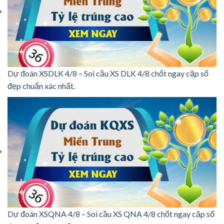
Dự đoán XSDLK 4/8 – Soi cầu XS DLK 4/8 chốt ngay cặp số
đẹp chuẩn xác nhất.
Dự đoán XSQNA 4/8 – Soi cầu XS QNA 4/8 chốt ngay cặp số