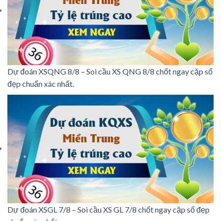
Dự đoán XSQNG 8/8 – Soi cầu XS QNG 8/8 chốt ngay cặp số
đẹp chuẩn xác nhất.
Dự đoán XSGL 7/8 – Soi cầu XS GL 7/8 chốt ngay cặp số đẹp