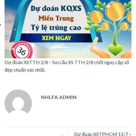
Dự đoán XSTTH 2/8 – Soi cầu XS TTH 2/8 chốt ngay cặp số
đẹp chuẩn xác nhất.
NHLFA ADMIN
Dự đoán XSTPHCM 11/7 –