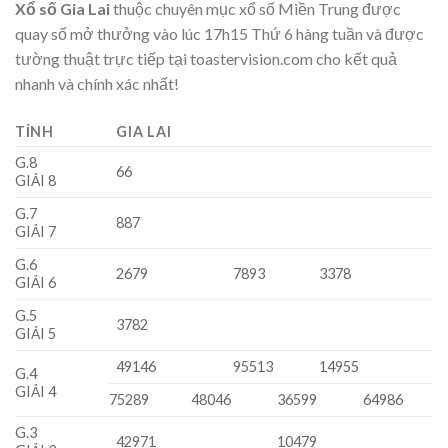
Xổ số Gia Lai
thuộc chuyên mục xổ số Miền Trung được
quay số mở thưởng vào lúc 17h15 Thứ 6 hàng tuần và được
tường thuật trực tiếp tại toastervision.com cho kết quả
nhanh và chính xác nhất!
TỈNH
GIA LAI
G.8
66
GIẢI 8
G.7
887
GIẢI 7
G.6
2679
7893
3378
GIẢI 6
G.5
3782
GIẢI 5
49146
95513
14955
G.4
GIẢI 4
75289
48046
36599
64986
G.3
42971
10479