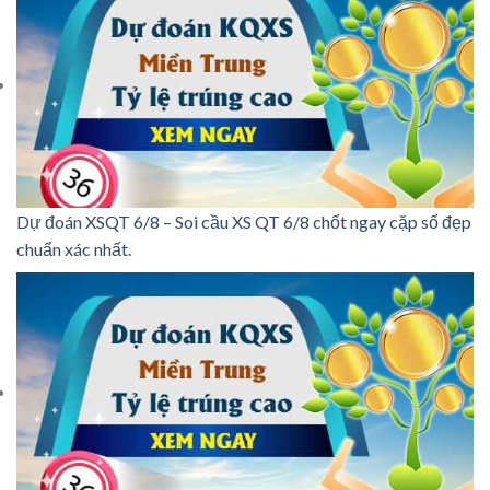
Dự đoán XSQT 6/8 – Soi cầu XS QT 6/8 chốt ngay cặp số đẹp
chuẩn xác nhất.