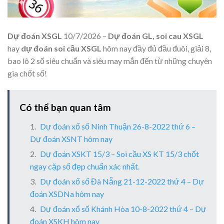
Dự đoán XSGL
10/7/2026 –
Dự đoán GL, soi cau XSGL
hay
dự đoán soi cầu XSGL
hôm nay đầy đủ đầu đuôi, giải 8,
bao lô 2 số siêu chuẩn và siêu may mắn đến từ những chuyên
gia chốt số!
Có thể bạn quan tâm
Dự đoán xổ số Ninh Thuận 26-8-2022 thứ 6 –
Dự đoán XSNT hôm nay
Dự đoán XSKT 15/3 – Soi cầu XS KT 15/3 chốt
ngay cặp số đẹp chuẩn xác nhất.
Dự đoán xổ số Đà Nẵng 21-12-2022 thứ 4 – Dự
đoán XSDNa hôm nay
Dự đoán xổ số Khánh Hòa 10-8-2022 thứ 4 – Dự
đoán XSKH hôm nay