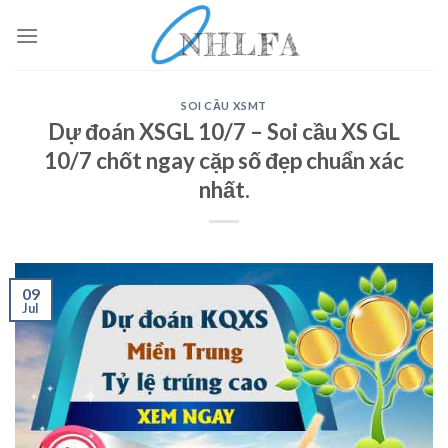
Skip
to
content
SOI CẦU XSMT
Dự đoán XSGL 10/7 – Soi cầu XS GL
10/7 chốt ngay cặp số đẹp chuẩn xác
nhất.
09
Jul