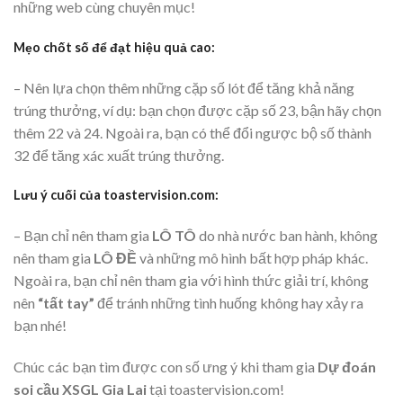
những web cùng chuyên mục!
Mẹo chốt số để đạt hiệu quả cao:
– Nên lựa chọn thêm những cặp số lót để tăng khả năng
trúng thưởng, ví dụ: bạn chọn được cặp số 23, bận hãy chọn
thêm 22 và 24. Ngoài ra, bạn có thể đổi ngược bộ số thành
32 để tăng xác xuất trúng thưởng.
Lưu ý cuối của toastervision.com:
– Bạn chỉ nên tham gia
LÔ TÔ
do nhà nước ban hành, không
nên tham gia
LÔ ĐỀ
và những mô hình bất hợp pháp khác.
Ngoài ra, bạn chỉ nên tham gia với hình thức giải trí, không
nên
“tất tay”
để tránh những tình huống không hay xảy ra
bạn nhé!
Chúc các bạn tìm được con số ưng ý khi tham gia
Dự đoán
soi cầu XSGL Gia Lai
tại toastervision.com!