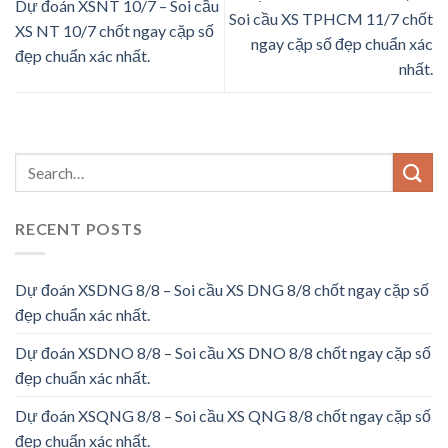
Dự đoán XSNT 10/7 – Soi cầu
Soi cầu XS TPHCM 11/7 chốt
XS NT 10/7 chốt ngay cặp số
ngay cặp số đẹp chuẩn xác
đẹp chuẩn xác nhất.
nhất.
RECENT POSTS
Dự đoán XSDNG 8/8 – Soi cầu XS DNG 8/8 chốt ngay cặp số
đẹp chuẩn xác nhất.
Dự đoán XSDNO 8/8 – Soi cầu XS DNO 8/8 chốt ngay cặp số
đẹp chuẩn xác nhất.
Dự đoán XSQNG 8/8 – Soi cầu XS QNG 8/8 chốt ngay cặp số
đẹp chuẩn xác nhất.