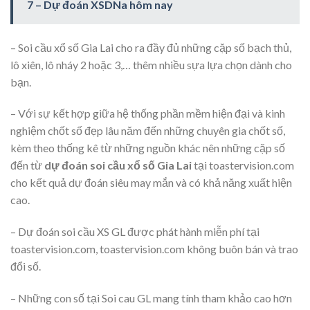
7 – Dự đoán XSDNa hôm nay
– Soi cầu xổ số Gia Lai cho ra đầy đủ những cặp số bạch thủ,
lô xiên, lô nháy 2 hoặc 3,… thêm nhiều sựa lựa chọn dành cho
bạn.
– Với sự kết hợp giữa hệ thống phần mềm hiện đại và kinh
nghiệm chốt số đẹp lâu năm đến những chuyên gia chốt số,
kèm theo thống kê từ những nguồn khác nên những cặp số
đến từ
dự đoán soi cầu xổ số Gia Lai
tại toastervision.com
cho kết quả dự đoán siêu may mắn và có khả năng xuất hiện
cao.
– Dự đoán soi cầu XS GL được phát hành miễn phí tại
toastervision.com, toastervision.com không buôn bán và trao
đổi số.
– Những con số tại Soi cau GL mang tính tham khảo cao hơn