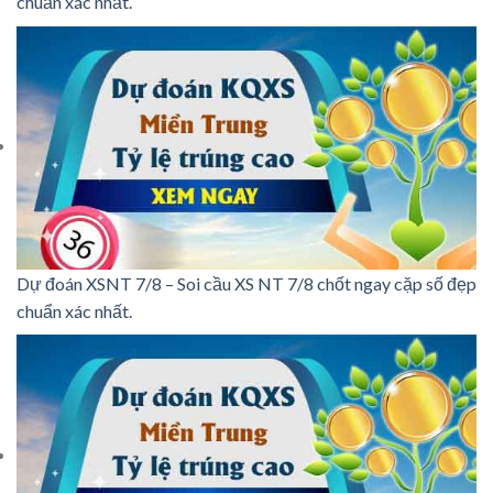
chuẩn xác nhất.
Dự đoán XSNT 7/8 – Soi cầu XS NT 7/8 chốt ngay cặp số đẹp
chuẩn xác nhất.