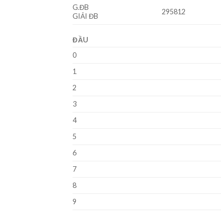
G.ĐB
295812
GIẢI ĐB
ĐẦU
0
1
2
3
4
5
6
7
8
9