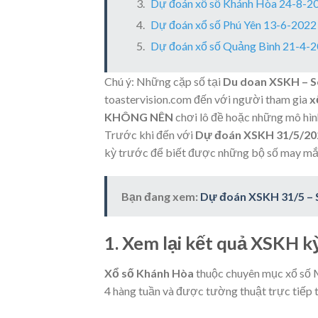
Dự đoán xổ số Khánh Hòa 24-8-2
Dự đoán xổ số Phú Yên 13-6-2022
Dự đoán xổ số Quảng Bình 21-4-2
Chú ý:
Những cặp số tại
Du doan XSKH – S
toastervision.com đến với người tham gia
x
KHÔNG NÊN
chơi lô đề hoặc những mô hìn
Trước khi đến với
Dự đoán XSKH 31/5/20
kỳ trước để biết được những bộ số may mắ
Bạn đang xem:
Dự đoán XSKH 31/5 – S
1. Xem lại kết quả XSKH k
Xổ số Khánh Hòa
thuộc chuyên mục xổ số 
4 hàng tuần và được tường thuật trực tiếp t