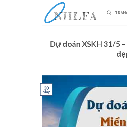
Skip
to
TRAN
content
Dự đoán XSKH 31/5 – 
đẹ
30
May