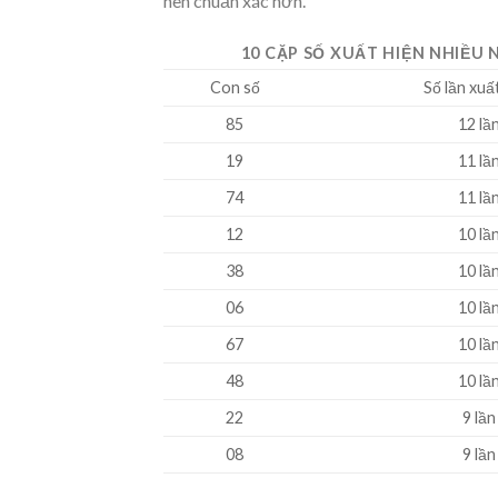
nên chuẩn xác hơn.
10 CẶP SỐ
XUẤT HIỆN NHIỀU 
Con số
Số lần xuấ
85
12 lầ
19
11 lầ
74
11 lầ
12
10 lầ
38
10 lầ
06
10 lầ
67
10 lầ
48
10 lầ
22
9 lần
08
9 lần