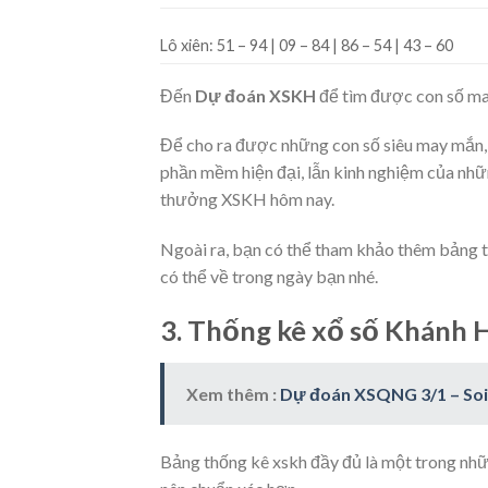
Lô xiên:
51 – 94 | 09 – 84 | 86 – 54 | 43 – 60
Đến
Dự đoán XSKH
để tìm được con số ma
Để cho ra được những con số siêu may mắn, l
phần mềm hiện đại, lẫn kinh nghiệm của nhữ
thưởng XSKH hôm nay.
Ngoài ra, bạn có thể tham khảo thêm bảng
có thể về trong ngày bạn nhé.
3. Thống kê xổ số Khánh 
Xem thêm :
Dự đoán XSQNG 3/1 – Soi 
Bảng thống kê xskh đầy đủ là một trong nhữn