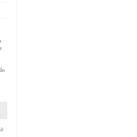
a
ở
mắn
rở