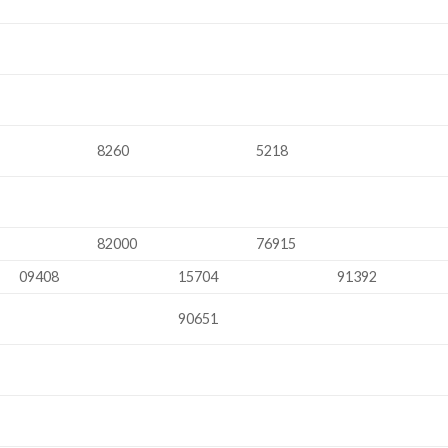
8260
5218
82000
76915
09408
15704
91392
90651