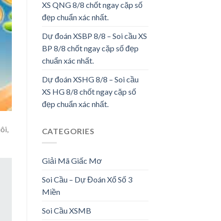
XS QNG 8/8 chốt ngay cặp số
đẹp chuẩn xác nhất.
Dự đoán XSBP 8/8 – Soi cầu XS
BP 8/8 chốt ngay cặp số đẹp
chuẩn xác nhất.
Dự đoán XSHG 8/8 – Soi cầu
XS HG 8/8 chốt ngay cặp số
đẹp chuẩn xác nhất.
ôi,
CATEGORIES
Giải Mã Giấc Mơ
Soi Cầu – Dự Đoán Xổ Số 3
Miền
Soi Cầu XSMB