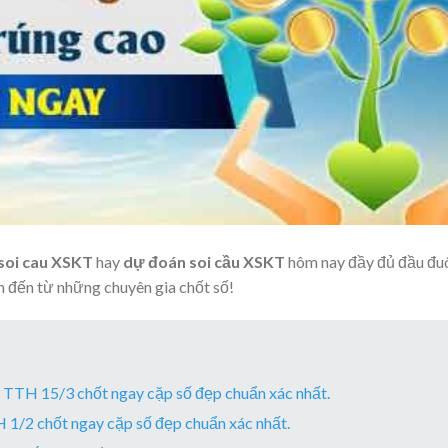
soi cau XSKT
hay
dự đoán soi cầu XSKT
hôm nay đầy đủ đầu đuô
ắn đến từ những chuyên gia chốt số!
TTH 15/3 chốt ngay cặp số đẹp chuẩn xác nhất.
 1/2 chốt ngay cặp số đẹp chuẩn xác nhất.