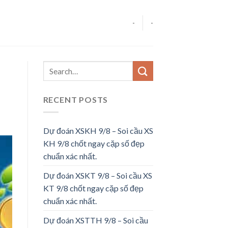
-
-
RECENT POSTS
Dự đoán XSKH 9/8 – Soi cầu XS
KH 9/8 chốt ngay cặp số đẹp
chuẩn xác nhất.
Dự đoán XSKT 9/8 – Soi cầu XS
KT 9/8 chốt ngay cặp số đẹp
chuẩn xác nhất.
Dự đoán XSTTH 9/8 – Soi cầu