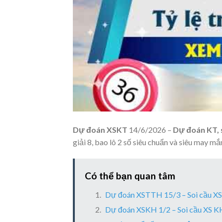
Dự đoán XSKT
14/6/2026 –
Dự đoán KT, 
giải 8, bao lô 2 số siêu chuẩn và siêu may m
Có thể bạn quan tâm
Dự đoán XSTTH 15/3 – Soi cầu XS 
Dự đoán XSKH 1/2 – Soi cầu XS KH