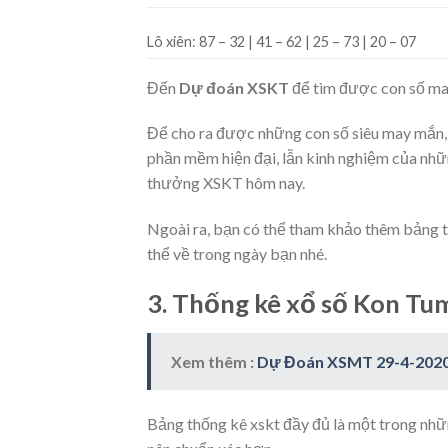
Lô xiên:
87 – 32 | 41 – 62 | 25 – 73 | 20 – 07
Đến
Dự đoán XSKT
để tìm được con số may
Để cho ra được những con số siêu may mắn, l
phần mềm hiện đại, lẫn kinh nghiệm của nhữ
thưởng XSKT hôm nay.
Ngoài ra, bạn có thể tham khảo thêm bảng
thể về trong ngày bạn nhé.
3. Thống kê xổ số Kon Tu
Xem thêm :
Dự Đoán XSMT 29-4-2020 
Bảng thống kê xskt đầy đủ là một trong nhữn