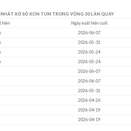
 NHẤT
XỔ SỐ KON TUM TRONG VÒNG 30 LẦN QUAY
t hiện
Ngày xuất hiện cuối
n
2026-06-07
n
2026-05-31
n
2026-05-24
n
2026-05-24
2026-06-07
2026-06-07
2026-05-31
2026-04-26
2026-04-19
2026-04-19