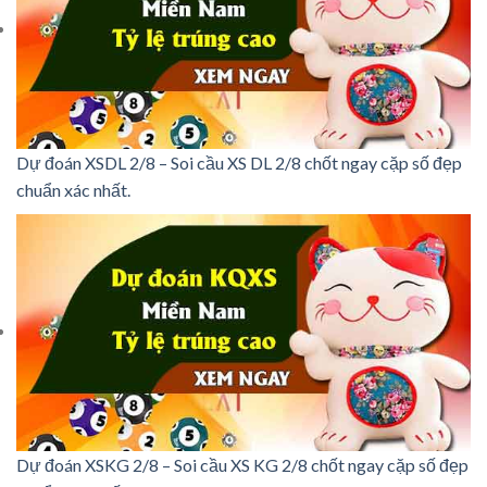
Dự đoán XSDL 2/8 – Soi cầu XS DL 2/8 chốt ngay cặp số đẹp
chuẩn xác nhất.
Dự đoán XSKG 2/8 – Soi cầu XS KG 2/8 chốt ngay cặp số đẹp