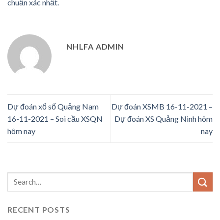
chuẩn xác nhất.
NHLFA ADMIN
Dự đoán xổ số Quảng Nam
Dự đoán XSMB 16-11-2021 –
16-11-2021 – Soi cầu XSQN
Dự đoán XS Quảng Ninh hôm
hôm nay
nay
RECENT POSTS