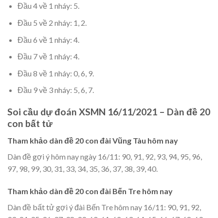
Đầu 4 về 1 nháy: 5.
Đầu 5 về 2 nháy: 1, 2.
Đầu 6 về 1 nháy: 4.
Đầu 7 về 1 nháy: 4.
Đầu 8 về 1 nháy: 0, 6, 9.
Đầu 9 về 3 nháy: 5, 6, 7.
Soi cầu dự đoán XSMN 16/11/2021 – Dàn đề 20
con bất tử
Tham khảo dàn đề 20 con đài Vũng Tàu hôm nay
Dàn đề gợi ý hôm nay ngày 16/11: 90, 91, 92, 93, 94, 95, 96,
97, 98, 99, 30, 31, 33, 34, 35, 36, 37, 38, 39, 40.
Tham khảo dàn đề 20 con đài Bến Tre hôm nay
Dàn đề bất tử gợi ý đài Bến Tre hôm nay 16/11: 90, 91, 92,