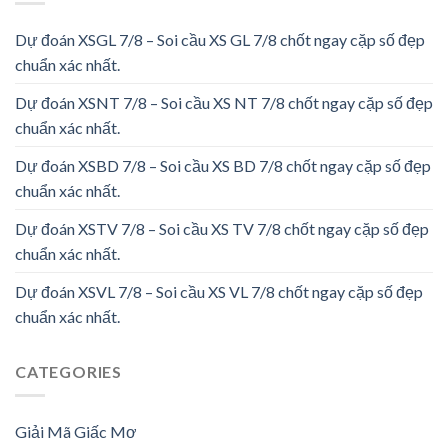
Dự đoán XSGL 7/8 – Soi cầu XS GL 7/8 chốt ngay cặp số đẹp
chuẩn xác nhất.
Dự đoán XSNT 7/8 – Soi cầu XS NT 7/8 chốt ngay cặp số đẹp
chuẩn xác nhất.
Dự đoán XSBD 7/8 – Soi cầu XS BD 7/8 chốt ngay cặp số đẹp
chuẩn xác nhất.
Dự đoán XSTV 7/8 – Soi cầu XS TV 7/8 chốt ngay cặp số đẹp
chuẩn xác nhất.
Dự đoán XSVL 7/8 – Soi cầu XS VL 7/8 chốt ngay cặp số đẹp
chuẩn xác nhất.
CATEGORIES
Giải Mã Giấc Mơ