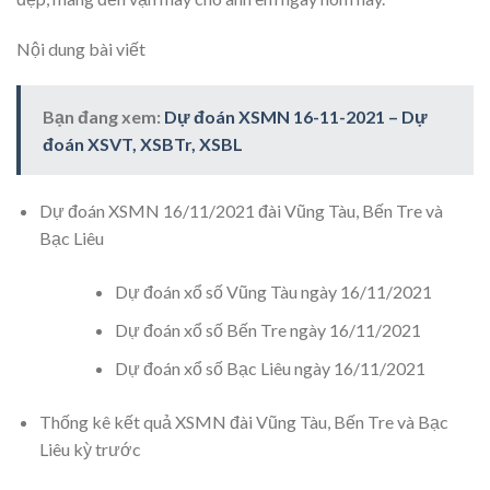
Nội dung bài viết
Bạn đang xem:
Dự đoán XSMN 16-11-2021 – Dự
đoán XSVT, XSBTr, XSBL
Dự đoán XSMN 16/11/2021 đài Vũng Tàu, Bến Tre và
Bạc Liêu
Dự đoán xổ số Vũng Tàu ngày 16/11/2021
Dự đoán xổ số Bến Tre ngày 16/11/2021
Dự đoán xổ số Bạc Liêu ngày 16/11/2021
Thống kê kết quả XSMN đài Vũng Tàu, Bến Tre và Bạc
Liêu kỳ trước