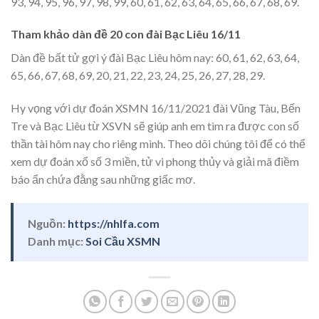
93, 94, 95, 96, 97, 98, 99, 60, 61, 62, 63, 64, 65, 66, 67, 68, 69.
Tham khảo dàn đề 20 con đài Bạc Liêu 16/11
Dàn đề bất tử gợi ý đài Bạc Liêu hôm nay: 60, 61, 62, 63, 64,
65, 66, 67, 68, 69, 20, 21, 22, 23, 24, 25, 26, 27, 28, 29.
Hy vọng với dự đoán XSMN 16/11/2021 đài Vũng Tàu, Bến
Tre và Bạc Liêu từ XSVN sẽ giúp anh em tìm ra được con số
thần tài hôm nay cho riêng mình. Theo dõi chúng tôi để có thể
xem dự đoán xổ số 3 miền, tử vi phong thủy và giải mã điềm
báo ẩn chứa đằng sau những giấc mơ.
Nguồn:
https://nhlfa.com
Danh mục:
Soi Cầu XSMN