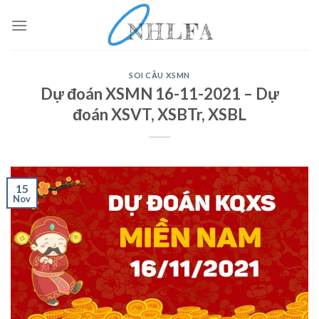
Skip
to
content
SOI CẦU XSMN
Dự đoán XSMN 16-11-2021 – Dự
đoán XSVT, XSBTr, XSBL
15
Nov