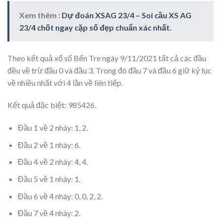
Xem thêm :
Dự đoán XSAG 23/4 – Soi cầu XS AG
23/4 chốt ngay cặp số đẹp chuẩn xác nhất.
Theo kết quả xổ số Bến Tre ngày 9/11/2021 tất cả các đầu
đều về trừ đầu 0 và đầu 3. Trong đó đầu 7 và đầu 6 giữ kỷ lục
về nhiều nhất với 4 lần về liên tiếp.
Kết quả đặc biệt: 985426.
Đầu 1 về 2 nháy: 1, 2.
Đầu 2 về 1 nháy: 6.
Đầu 4 về 2 nháy: 4, 4.
Đầu 5 về 1 nháy: 1.
Đầu 6 về 4 nháy: 0, 0, 2, 2.
Đầu 7 về 4 nháy: 2.