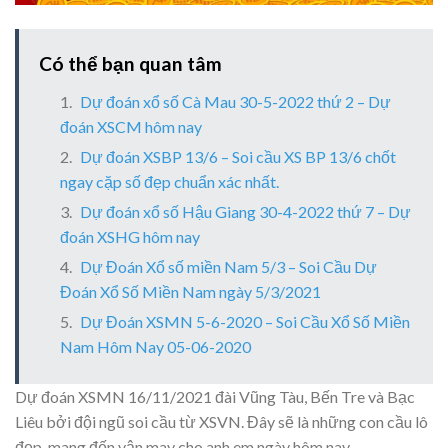
Có thể bạn quan tâm
Dự đoán xổ số Cà Mau 30-5-2022 thứ 2 – Dự
đoán XSCM hôm nay
Dự đoán XSBP 13/6 – Soi cầu XS BP 13/6 chốt
ngay cặp số đẹp chuẩn xác nhất.
Dự đoán xổ số Hậu Giang 30-4-2022 thứ 7 – Dự
đoán XSHG hôm nay
Dự Đoán Xổ số miền Nam 5/3 – Soi Cầu Dự
Đoán Xổ Số Miền Nam ngày 5/3/2021
Dự Đoán XSMN 5-6-2020 – Soi Cầu Xổ Số Miền
Nam Hôm Nay 05-06-2020
Dự đoán XSMN 16/11/2021 đài Vũng Tàu, Bến Tre và Bạc
Liêu bởi đội ngũ soi cầu từ XSVN. Đây sẽ là những con cầu lô
đẹp, mang đến vận may cho anh em ngày hôm nay.