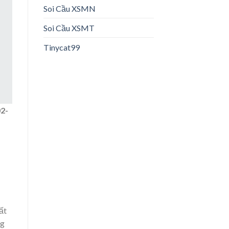
Soi Cầu XSMN
Soi Cầu XSMT
Tinycat99
02-
ất
ng