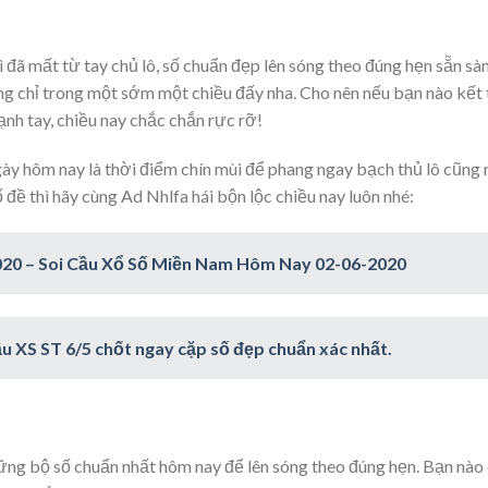
 đã mất từ tay chủ lô, số chuẩn đẹp lên sóng theo đúng hẹn sẵn sà
ng chỉ trong một sớm một chiều đấy nha. Cho nên nếu bạn nào kết 
nh tay, chiều nay chắc chắn rực rỡ!
gày hôm nay là thời điểm chín mùi để phang ngay bạch thủ lô cũng
đề thì hãy cùng Ad Nhlfa hái bộn lộc chiều nay luôn nhé:
0 – Soi Cầu Xổ Số Miền Nam Hôm Nay 02-06-2020
u XS ST 6/5 chốt ngay cặp số đẹp chuẩn xác nhất.
ững bộ số chuẩn nhất hôm nay để lên sóng theo đúng hẹn. Bạn nào