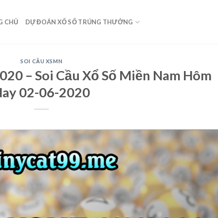
G CHỦ
DỰ ĐOÁN XỔ SỐ TRÚNG THƯỞNG
SOI CẦU XSMN
020 – Soi Cầu Xổ Số Miền Nam Hôm
ay 02-06-2020