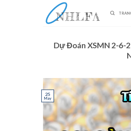
Skip
to
TRAN
content
Dự Đoán XSMN 2-6-2
N
25
May