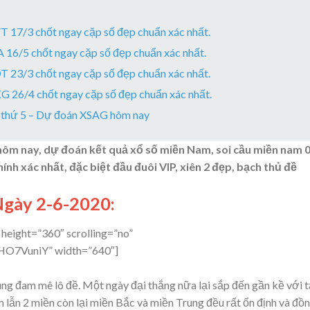
T 17/3 chốt ngay cặp số đẹp chuẩn xác nhất.
 16/5 chốt ngay cặp số đẹp chuẩn xác nhất.
T 23/3 chốt ngay cặp số đẹp chuẩn xác nhất.
G 26/4 chốt ngay cặp số đẹp chuẩn xác nhất.
 thứ 5 – Dự đoán XSAG hôm nay
hôm nay, dự đoán kết quả xổ số miền Nam, soi cầu miền nam 
ính xác nhất, đặc biệt đầu đuôi VIP, xiên 2 đẹp, bạch thủ đề
Ngày 2-6-2020:
 height=”360″ scrolling=”no”
HO7VuniY” width=”640″]
ùng đam mê lô đề. Một ngày đại thắng nữa lại sắp đến gần kề với t
 lẫn 2 miền còn lại miền Bắc và miền Trung đều rất ổn định và đồ