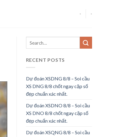
-
-
RECENT POSTS
Dự đoán XSDNG 8/8 – Soi cầu
XS DNG 8/8 chốt ngay cặp số
đẹp chuẩn xác nhất.
Dự đoán XSDNO 8/8 – Soi cầu
XS DNO 8/8 chốt ngay cặp số
đẹp chuẩn xác nhất.
Dự đoán XSQNG 8/8 – Soi cầu