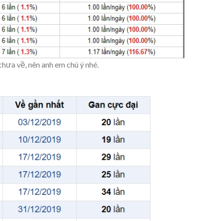
chưa về, nên anh em chú ý nhé.