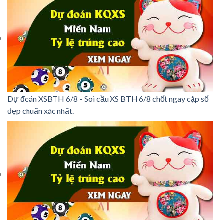
Dự đoán XSBTH 6/8 – Soi cầu XS BTH 6/8 chốt ngay cặp số
đẹp chuẩn xác nhất.