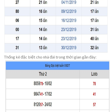
Thống kê đặc biệt cho nhà đài trong thời gian gần đây: