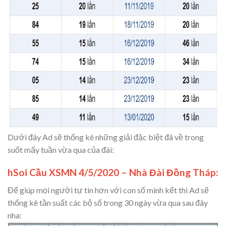
Dưới đây Ad sẽ thống kê những giải đặc biệt đã về trong
suốt mấy tuần vừa qua của đài:
hSoi Cầu XSMN 4/5/2020 – Nhà Đài Đồng Tháp:
Để giúp mọi người tự tin hơn với con số mình kết thì Ad sẽ
thống kê tần suất các bộ số trong 30 ngày vừa qua sau đây
nha: