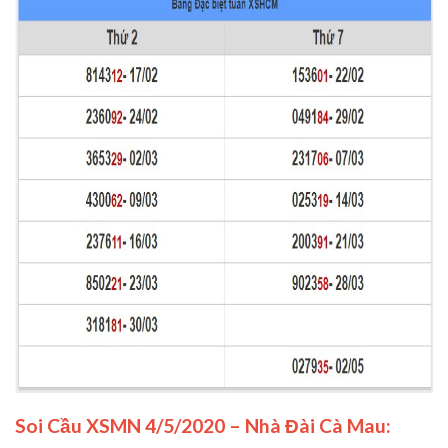
Soi Cầu XSMN 4/5/2020 – Nhà Đài Cà Mau: