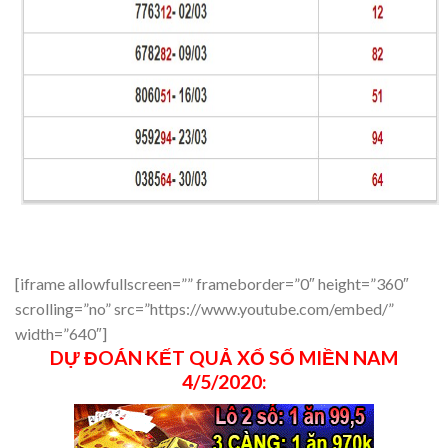
[iframe allowfullscreen=”” frameborder=”0″ height=”360″
scrolling=”no” src=”https://www.youtube.com/embed/”
width=”640″]
DỰ ĐOÁN KẾT QUẢ XỔ SỐ MIỀN NAM
4/5/2020: