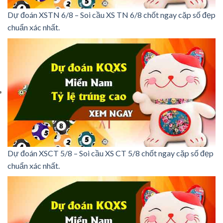
Dự đoán XSTN 6/8 – Soi cầu XS TN 6/8 chốt ngay cặp số đẹp
chuẩn xác nhất.
Dự đoán XSCT 5/8 – Soi cầu XS CT 5/8 chốt ngay cặp số đẹp
chuẩn xác nhất.