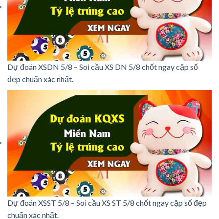
Dự đoán XSDN 5/8 – Soi cầu XS DN 5/8 chốt ngay cặp số
đẹp chuẩn xác nhất.
Dự đoán XSST 5/8 – Soi cầu XS ST 5/8 chốt ngay cặp số đẹp
chuẩn xác nhất.