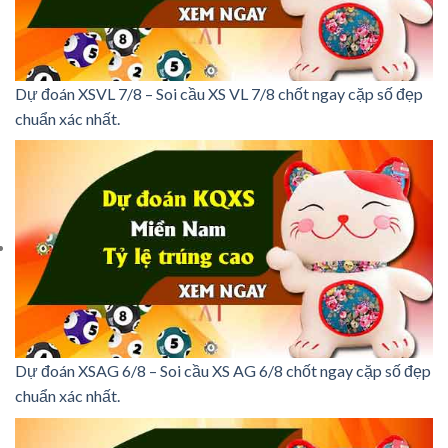
Dự đoán XSVL 7/8 – Soi cầu XS VL 7/8 chốt ngay cặp số đẹp
chuẩn xác nhất.
Dự đoán XSAG 6/8 – Soi cầu XS AG 6/8 chốt ngay cặp số đẹp
chuẩn xác nhất.