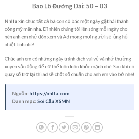
Bao Lô Đường Dài: 50 – 03
Nhlfa
xin chúc tất cả bà con cô bác một ngày gặt hái thành
công mỹ mãn nha. Dĩ nhiên chúng tôi lên sóng mỗi ngày cho
nên anh em nhớ đón xem và Ad mong mọi người sẽ ủng hộ
nhiệt tình nhé!
Chúc anh em có những ngày tránh dịch vui vẻ và nhớ thường
xuyên vận động để cơ thể luôn luôn khỏe mạnh nhé. Sau khi có
quay số trở lại thì ad sẽ chốt số chuẩn cho anh em vào bờ nhé!
Nguồn:
https://nhlfa.com
Danh mục:
Soi Cầu XSMN