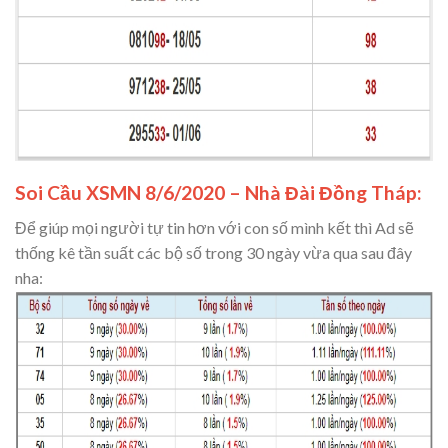
Soi Cầu XSMN 8/6/2020 – Nhà Đài Đồng Tháp:
Để giúp mọi người tự tin hơn với con số mình kết thì Ad sẽ
thống kê tần suất các bộ số trong 30 ngày vừa qua sau đây
nha: