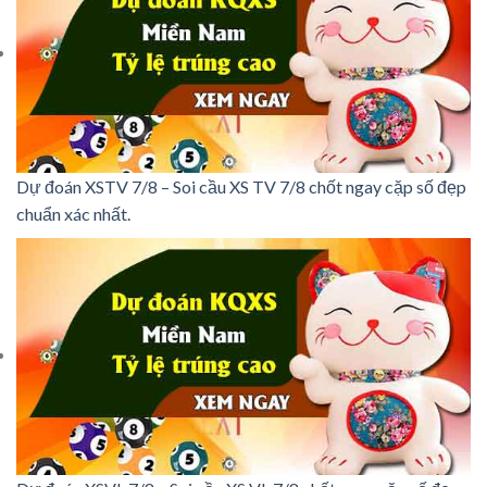
Dự đoán XSTV 7/8 – Soi cầu XS TV 7/8 chốt ngay cặp số đẹp
chuẩn xác nhất.