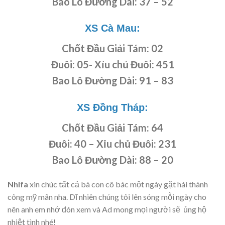
Bao Lô Đường Dài: 37 – 52
XS Cà Mau:
Chốt Đầu Giải Tám: 02
Đuôi: 05- Xỉu chủ Đuôi: 451
Bao Lô Đường Dài: 91 – 83
XS Đồng Tháp:
Chốt Đầu Giải Tám: 64
Đuôi: 40 – Xỉu chủ Đuôi: 231
Bao Lô Đường Dài: 88 – 20
Nhlfa
xin chúc tất cả bà con cô bác một ngày gặt hái thành
công mỹ mãn nha. Dĩ nhiên chúng tôi lên sóng mỗi ngày cho
nên anh em nhớ đón xem và Ad mong mọi người sẽ ủng hộ
nhiệt tình nhé!