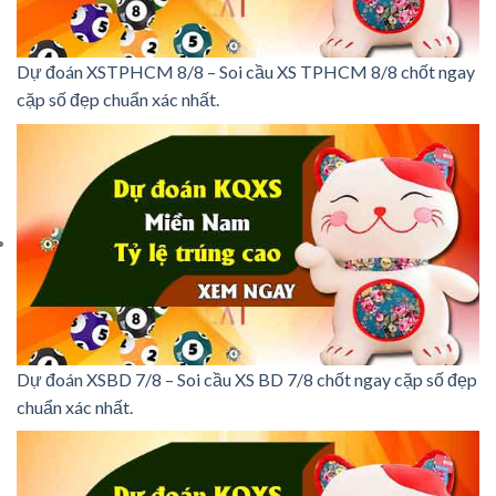
Dự đoán XSTPHCM 8/8 – Soi cầu XS TPHCM 8/8 chốt ngay
cặp số đẹp chuẩn xác nhất.
Dự đoán XSBD 7/8 – Soi cầu XS BD 7/8 chốt ngay cặp số đẹp
chuẩn xác nhất.