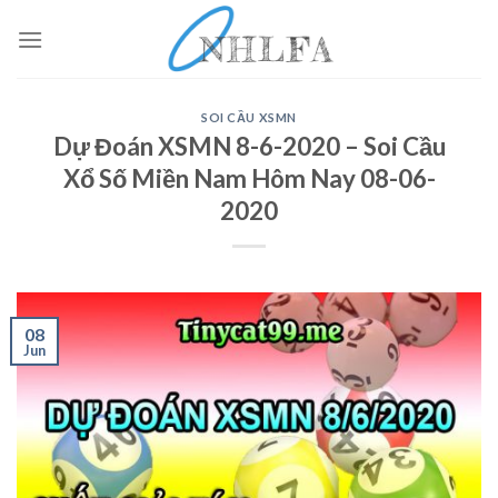
Skip
to
content
SOI CẦU XSMN
Dự Đoán XSMN 8-6-2020 – Soi Cầu
Xổ Số Miền Nam Hôm Nay 08-06-
2020
08
Jun