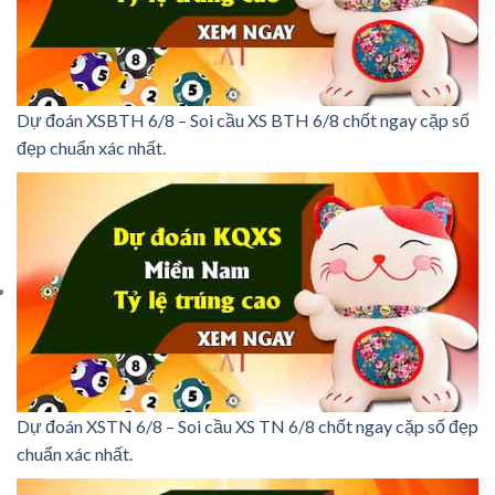
Dự đoán XSBTH 6/8 – Soi cầu XS BTH 6/8 chốt ngay cặp số
đẹp chuẩn xác nhất.
Dự đoán XSTN 6/8 – Soi cầu XS TN 6/8 chốt ngay cặp số đẹp
chuẩn xác nhất.