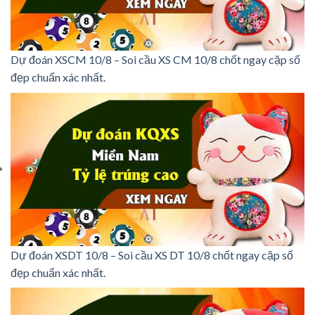
Dự đoán XSCM 10/8 – Soi cầu XS CM 10/8 chốt ngay cặp số
đẹp chuẩn xác nhất.
Dự đoán XSDT 10/8 – Soi cầu XS DT 10/8 chốt ngay cặp số
đẹp chuẩn xác nhất.