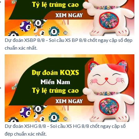
Dự đoán XSBP 8/8 – Soi cầu XS BP 8/8 chốt ngay cặp số đẹp
chuẩn xác nhất.
Dự đoán XSHG 8/8 – Soi cầu XS HG 8/8 chốt ngay cặp số
đẹp chuẩn xác nhất.