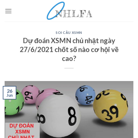
Skip
to
content
SOI CẦU XSMN
Dự đoán XSMN chủ nhật ngày
27/6/2021 chốt số nào cơ hội về
cao?
26
Jun