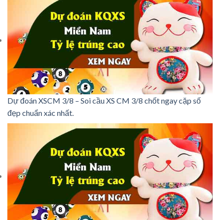
Dự đoán XSCM 3/8 – Soi cầu XS CM 3/8 chốt ngay cặp số
đẹp chuẩn xác nhất.