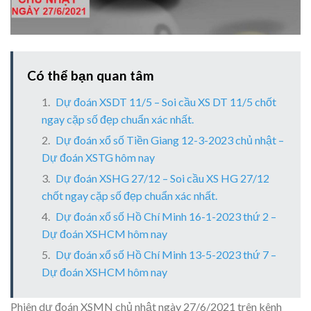
Có thể bạn quan tâm
Dự đoán XSDT 11/5 – Soi cầu XS DT 11/5 chốt
ngay cặp số đẹp chuẩn xác nhất.
Dự đoán xổ số Tiền Giang 12-3-2023 chủ nhật –
Dự đoán XSTG hôm nay
Dự đoán XSHG 27/12 – Soi cầu XS HG 27/12
chốt ngay cặp số đẹp chuẩn xác nhất.
Dự đoán xổ số Hồ Chí Minh 16-1-2023 thứ 2 –
Dự đoán XSHCM hôm nay
Dự đoán xổ số Hồ Chí Minh 13-5-2023 thứ 7 –
Dự đoán XSHCM hôm nay
Phiên dự đoán XSMN chủ nhật ngày 27/6/2021 trên kênh