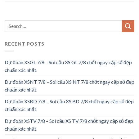
RECENT POSTS
Dự đoán XSGL 7/8 – Soi cầu XS GL 7/8 chốt ngay cặp số đẹp
chuẩn xác nhất.
Dự đoán XSNT 7/8 – Soi cầu XS NT 7/8 chốt ngay cặp số đẹp
chuẩn xác nhất.
Dự đoán XSBD 7/8 – Soi cầu XS BD 7/8 chốt ngay cặp số đẹp
chuẩn xác nhất.
Dự đoán XSTV 7/8 – Soi cầu XS TV 7/8 chốt ngay cặp số đẹp
chuẩn xác nhất.