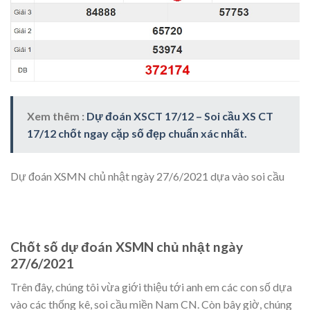
Xem thêm :
Dự đoán XSCT 17/12 – Soi cầu XS CT
17/12 chốt ngay cặp số đẹp chuẩn xác nhất.
Dự đoán XSMN chủ nhật ngày 27/6/2021 dựa vào soi cầu
Chốt số dự đoán XSMN chủ nhật ngày
27/6/2021
Trên đây, chúng tôi vừa giới thiệu tới anh em các con số dựa
vào các thống kê, soi cầu miền Nam CN. Còn bây giờ, chúng