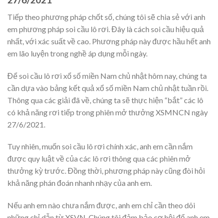
Tiếp theo phương pháp chốt số, chúng tôi sẽ chia sẻ với anh
em phương pháp soi cầu lô rơi. Đây là cách soi cầu hiệu quả
nhất, với xác suất về cao. Phương pháp này được hầu hết anh
em lão luyện trong nghề áp dụng mỗi ngày.
Để soi cầu lô rơi xổ số miền Nam chủ nhật hôm nay, chúng ta
cần dựa vào bảng kết quả xổ số miền Nam chủ nhật tuần rồi.
Thông qua các giải đã về, chúng ta sẽ thực hiện “bắt” các lô
có khả năng rơi tiếp trong phiên mở thưởng XSMNCN ngày
27/6/2021.
Tuy nhiên, muốn soi cầu lô rơi chính xác, anh em cần nắm
được quy luật về của các lô rơi thông qua các phiên mở
thưởng kỳ trước. Đồng thời, phương pháp này cũng đòi hỏi
khả năng phán đoán nhanh nhạy của anh em.
Nếu anh em nào chưa nắm được, anh em chỉ cần theo dõi
những chỉ dẫn từ XSVN. Chúng tôi đảm bảo cơ hội để anh em