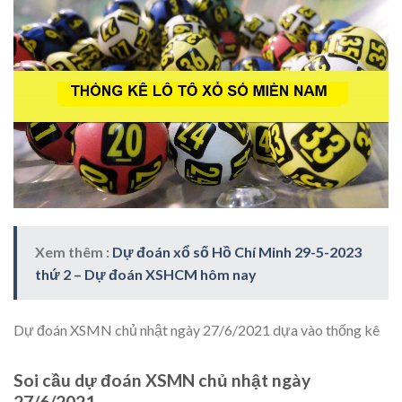
Xem thêm :
Dự đoán xổ số Hồ Chí Minh 29-5-2023
thứ 2 – Dự đoán XSHCM hôm nay
Dự đoán XSMN chủ nhật ngày 27/6/2021 dựa vào thống kê
Soi cầu dự đoán XSMN chủ nhật ngày
27/6/2021