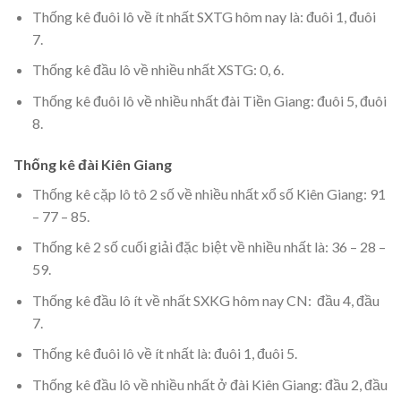
Thống kê đuôi lô về ít nhất SXTG hôm nay là: đuôi 1, đuôi
7.
Thống kê đầu lô về nhiều nhất XSTG: 0, 6.
Thống kê đuôi lô về nhiều nhất đài Tiền Giang: đuôi 5, đuôi
8.
Thống kê đài Kiên Giang
Thống kê cặp lô tô 2 số về nhiều nhất xổ số Kiên Giang: 91
– 77 – 85.
Thống kê 2 số cuối giải đặc biệt về nhiều nhất là: 36 – 28 –
59.
Thống kê đầu lô ít về nhất SXKG hôm nay CN: đầu 4, đầu
7.
Thống kê đuôi lô về ít nhất là: đuôi 1, đuôi 5.
Thống kê đầu lô về nhiều nhất ở đài Kiên Giang: đầu 2, đầu