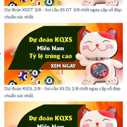
Dự đoán XSDT 3/8 – Soi cầu XS DT 3/8 chốt ngay cặp số đẹp
chuẩn xác nhất.
Dự đoán XSDL 2/8 – Soi cầu XS DL 2/8 chốt ngay cặp số đẹp
chuẩn xác nhất.