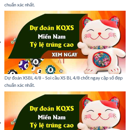
chuẩn xác nhất.
Dự đoán XSBL 4/8 – Soi cầu XS BL 4/8 chốt ngay cặp số đẹp
chuẩn xác nhất.