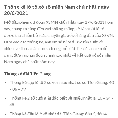
Thống kê lô tô xổ số miền Nam chủ nhật ngày
20/6/2021
Mở đầu phiên dự đoán XSMN chủ nhật ngày 27/6/2021 hôm
nay, chúng ta cùng đến với những thống kê tần suất lô tô
được thực hiện bởi các chuyên gia xổ số hàng đầu của XSVN.
Dựa vào các thống kê, anh em sẽ nắm được tần suất về
nhiều, về ít của các con số trong mỗi đài. Từ đó, anh em dễ
dàng đưa ra phán đoán chính xác nhất về kết quả xổ số miền
Nam ngày chủ nhật hôm nay.
Thống kê đài Tiền Giang
Thống kê cặp lô tô 2 số về nhiều nhất xổ số Tiền Giang: 40
– 06 – 79.
Thống kê 2 số cuối giải đặc biệt về nhiều nhất là: 10 – 34 –
48.
Thống kê đầu lô ít về nhất đài Tiền Giang: đầu 3, đầu 4.