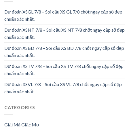
Dự đoán XSGL 7/8 – Soi cầu XS GL 7/8 chốt ngay cặp số đẹp
chuẩn xác nhất.
Dự đoán XSNT 7/8 – Soi cầu XS NT 7/8 chốt ngay cặp số đẹp
chuẩn xác nhất.
Dự đoán XSBD 7/8 – Soi cầu XS BD 7/8 chốt ngay cặp số đẹp
chuẩn xác nhất.
Dự đoán XSTV 7/8 – Soi cầu XS TV 7/8 chốt ngay cặp số đẹp
chuẩn xác nhất.
Dự đoán XSVL 7/8 – Soi cầu XS VL 7/8 chốt ngay cặp số đẹp
chuẩn xác nhất.
CATEGORIES
Giải Mã Giấc Mơ