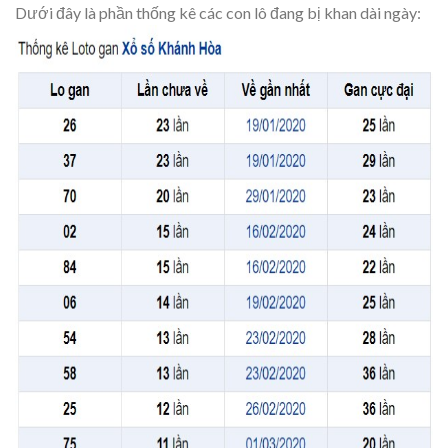
Dưới đây là phần thống kê các con lô đang bị khan dài ngày: