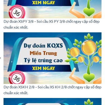
Dự đoán XSPY 3/8 – Soi cầu XS PY 3/8 chốt ngay cặp số đẹp
chuẩn xác nhất.
Dự đoán XSKH 2/8 – Soi cầu XS KH 2/8 chốt ngay cặp số đẹp
chuẩn xác nhất.