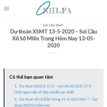
Skip
to
content
SOI CẦU XSMT
Dự Đoán XSMT 13-5-2020 – Soi Cầu
Xổ Số Miền Trung Hôm Nay 13-05-
2020
Có thể bạn quan tâm
Dự đoán XSDLK 17/2 – Soi cầu XS DLK 17/2
chốt ngay cặp số đẹp chuẩn xác nhất.
Dự đoán xổ số Đắk Nông 15-4-2023 thứ 7 – Dự
đoán XSDNo hôm nay