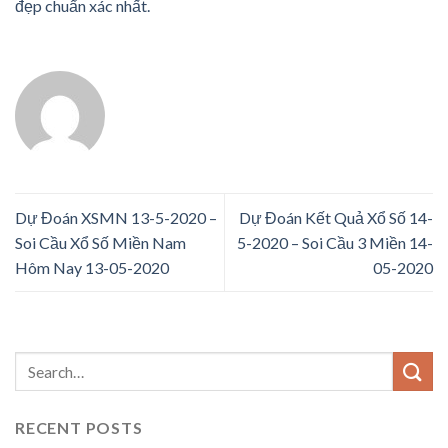
đẹp chuẩn xác nhất.
Dự Đoán XSMN 13-5-2020 –
Dự Đoán Kết Quả Xổ Số 14-
Soi Cầu Xổ Số Miền Nam
5-2020 – Soi Cầu 3 Miền 14-
Hôm Nay 13-05-2020
05-2020
RECENT POSTS