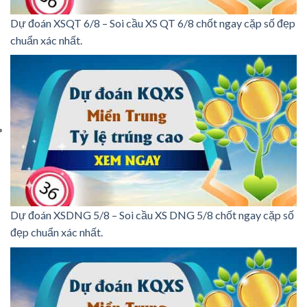
Dự đoán XSQT 6/8 – Soi cầu XS QT 6/8 chốt ngay cặp số đẹp
chuẩn xác nhất.
Dự đoán XSDNG 5/8 – Soi cầu XS DNG 5/8 chốt ngay cặp số
đẹp chuẩn xác nhất.