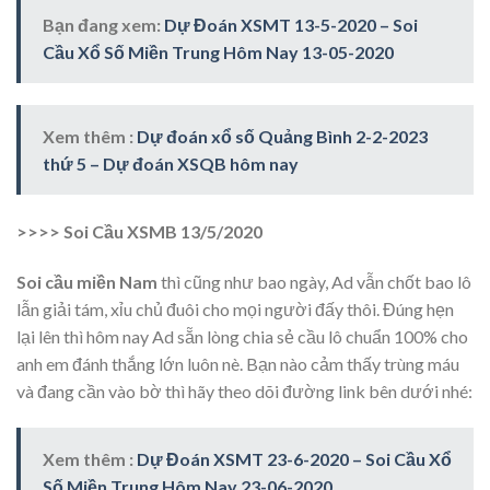
Bạn đang xem:
Dự Đoán XSMT 13-5-2020 – Soi
Cầu Xổ Số Miền Trung Hôm Nay 13-05-2020
Xem thêm :
Dự đoán xổ số Quảng Bình 2-2-2023
thứ 5 – Dự đoán XSQB hôm nay
>>>>
Soi Cầu XSMB 13/5/2020
Soi cầu miền Nam
thì cũng như bao ngày, Ad vẫn chốt bao lô
lẫn giải tám, xỉu chủ đuôi cho mọi người đấy thôi. Đúng hẹn
lại lên thì hôm nay Ad sẵn lòng chia sẻ cầu lô chuẩn 100% cho
anh em đánh thắng lớn luôn nè. Bạn nào cảm thấy trùng máu
và đang cần vào bờ thì hãy theo dõi đường link bên dưới nhé:
Xem thêm :
Dự Đoán XSMT 23-6-2020 – Soi Cầu Xổ
Số Miền Trung Hôm Nay 23-06-2020