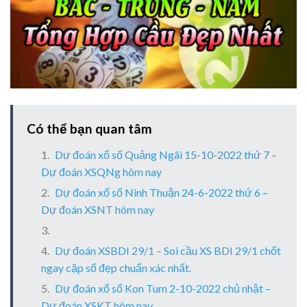
Có thể bạn quan tâm
Dự đoán xổ số Quảng Ngãi 15-10-2022 thứ 7 –
Dự đoán XSQNg hôm nay
Dự đoán xổ số Ninh Thuận 24-6-2022 thứ 6 –
Dự đoán XSNT hôm nay
Dự đoán XSBDI 29/1 – Soi cầu XS BDI 29/1 chốt
ngay cặp số đẹp chuẩn xác nhất.
Dự đoán xổ số Kon Tum 2-10-2022 chủ nhật –
Dự đoán XSKT hôm nay