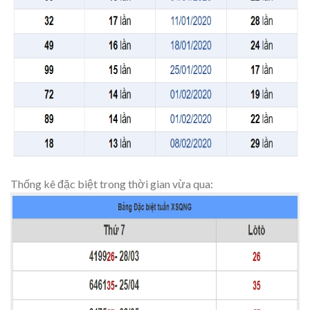
Thống kê đặc biệt trong thời gian vừa qua: