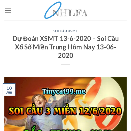
Skip
to
content
SOI CẦU XSMT
Dự Đoán XSMT 13-6-2020 – Soi Cầu
Xổ Số Miền Trung Hôm Nay 13-06-
2020
10
Jun