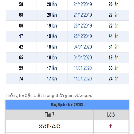
Thống kê đặc biệt trong thời gian vừa qua: