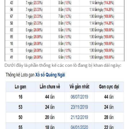
Dưới đây là phần thống kê các con lô đang bị khan dài ngày: