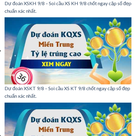
Dự đoán XSKH 9/8 – Soi cầu XS KH 9/8 chốt ngay cặp số đẹp
chuẩn xác nhất.
Dự đoán XSKT 9/8 – Soi cầu XS KT 9/8 chốt ngay cặp số đẹp
chuẩn xác nhất.