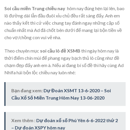
Soi cầu miền Trung chiều nay
hôm nay đúng hẹn lại lên, bao
lô đường dài lẫn đầu đuôi xỉu chủ đều rất sáng đấy. Anh em
nào thấy kết thì cứ việc chung tay đánh ngay những cặp số
chuẩn nhất mà Ad đã chốt bên dưới để mang lại bộn tiền về
cho vợ/chồng con vui vẻ nha.
Theo chuyên mục
soi cầu lô đề XSMB
thì ngày hôm nay là
thời điểm chín mùi để phang ngay bạch thủ lô cũng như đề
chạm đẹp đấy anh em à. Nếu ai đang bí số đề thì hãy cùng Ad
Nhlfa hái bộn lộc chiều nay luôn nhé:
Bạn đang xem:
Dự Đoán XSMT 13-6-2020 – Soi
Cầu Xổ Số Miền Trung Hôm Nay 13-06-2020
Xem thêm :
Dự đoán xổ số Phú Yên 6-6-2022 thứ 2
– Dự đoán XSPY hôm nay