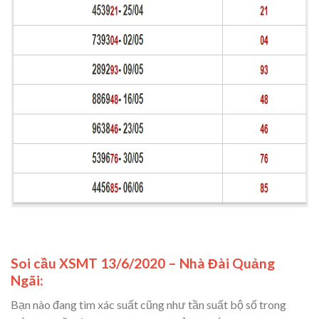
Soi cầu XSMT 13/6/2020 – Nhà Đài Quảng
Ngãi:
Bạn nào đang tìm xác suất cũng như tần suất bộ số trong