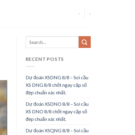
-
-
RECENT POSTS
Dự đoán XSDNG 8/8 – Soi cầu
XS DNG 8/8 chốt ngay cặp số
đẹp chuẩn xác nhất.
Dự đoán XSDNO 8/8 – Soi cầu
XS DNO 8/8 chốt ngay cặp số
đẹp chuẩn xác nhất.
Dự đoán XSQNG 8/8 – Soi cầu