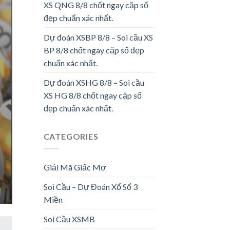
XS QNG 8/8 chốt ngay cặp số
đẹp chuẩn xác nhất.
Dự đoán XSBP 8/8 – Soi cầu XS
BP 8/8 chốt ngay cặp số đẹp
chuẩn xác nhất.
Dự đoán XSHG 8/8 – Soi cầu
XS HG 8/8 chốt ngay cặp số
đẹp chuẩn xác nhất.
CATEGORIES
Giải Mã Giấc Mơ
Soi Cầu – Dự Đoán Xổ Số 3
Miền
Soi Cầu XSMB