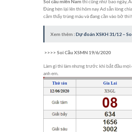
Soi cầu miền Nam
thì cũng như bao ngày, Ad
Đúng hẹn lại lên thì hôm nay Ad sẵn lòng ch
cảm thấy trùng máu và đang cần vào bờ thì 
Xem thêm :
Dự đoán XSKH 31/12 – Soi
>>>> Soi Cầu XSMN 19/6/2020
Làm gì thì làm nhưng trước khi bắt đầu mọi 
anh em.