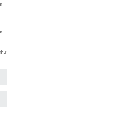
òn
ền
 như