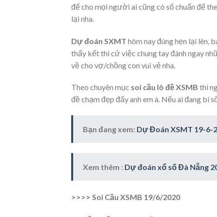
để cho mọi người ai cũng có số chuẩn để th
lại nha.
Dự đoán SXMT
hôm nay đúng hẹn lại lên, b
thấy kết thì cứ việc chung tay đánh ngay n
về cho vợ/chồng con vui vẻ nha.
Theo chuyên mục
soi cầu lô đề XSMB
thì n
đề chạm đẹp đấy anh em à. Nếu ai đang bí số 
Bạn đang xem:
Dự Đoán XSMT 19-6-20
Xem thêm :
Dự đoán xổ số Đà Nẵng 2
>>>>
Soi Cầu XSMB 19/6/2020