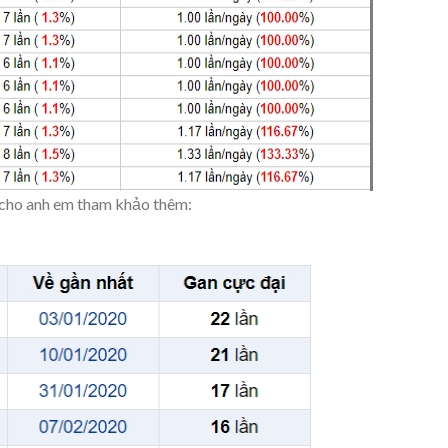
 cho anh em tham khảo thêm: