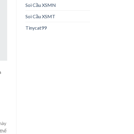
Soi Cầu XSMN
Soi Cầu XSMT
Tinycat99
n
 này
 thế