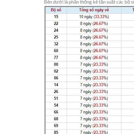
Bên dưới là phần thống kê tần suất các bộ s