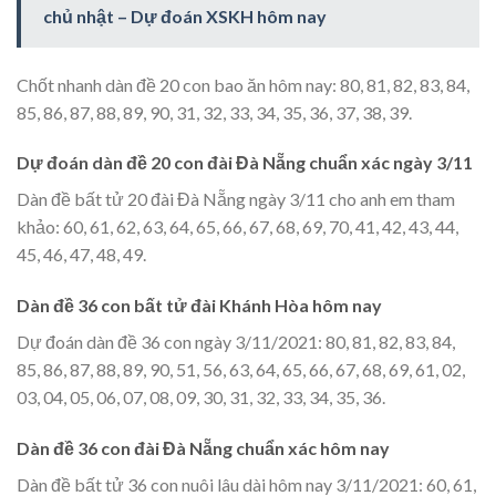
chủ nhật – Dự đoán XSKH hôm nay
Chốt nhanh dàn đề 20 con bao ăn hôm nay: 80, 81, 82, 83, 84,
85, 86, 87, 88, 89, 90, 31, 32, 33, 34, 35, 36, 37, 38, 39.
Dự đoán dàn đề 20 con đài Đà Nẵng chuẩn xác ngày 3/11
Dàn đề bất tử 20 đài Đà Nẵng ngày 3/11 cho anh em tham
khảo: 60, 61, 62, 63, 64, 65, 66, 67, 68, 69, 70, 41, 42, 43, 44,
45, 46, 47, 48, 49.
Dàn đề 36 con bất tử đài Khánh Hòa hôm nay
Dự đoán dàn đề 36 con ngày 3/11/2021: 80, 81, 82, 83, 84,
85, 86, 87, 88, 89, 90, 51, 56, 63, 64, 65, 66, 67, 68, 69, 61, 02,
03, 04, 05, 06, 07, 08, 09, 30, 31, 32, 33, 34, 35, 36.
Dàn đề 36 con đài Đà Nẵng chuẩn xác hôm nay
Dàn đề bất tử 36 con nuôi lâu dài hôm nay 3/11/2021: 60, 61,