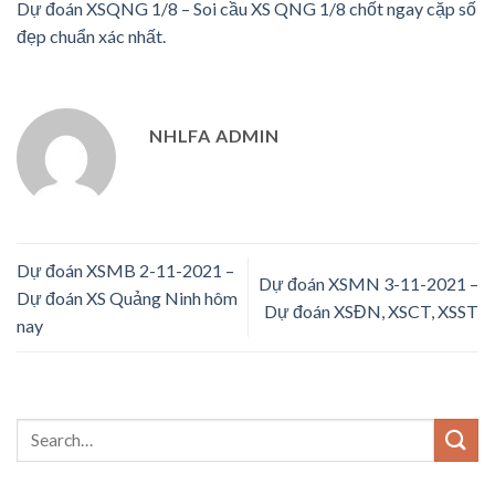
Dự đoán XSQNG 1/8 – Soi cầu XS QNG 1/8 chốt ngay cặp số
đẹp chuẩn xác nhất.
NHLFA ADMIN
Dự đoán XSMB 2-11-2021 –
Dự đoán XSMN 3-11-2021 –
Dự đoán XS Quảng Ninh hôm
Dự đoán XSĐN, XSCT, XSST
nay