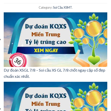
Category:
Soi Cầu XSMT
.
Dự đoán XSGL 7/8 – Soi cầu XS GL 7/8 chốt ngay cặp số đẹp
chuẩn xác nhất.