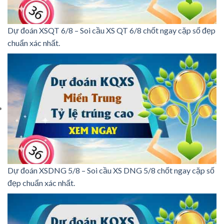
Dự đoán XSQT 6/8 – Soi cầu XS QT 6/8 chốt ngay cặp số đẹp
chuẩn xác nhất.
Dự đoán XSDNG 5/8 – Soi cầu XS DNG 5/8 chốt ngay cặp số
đẹp chuẩn xác nhất.