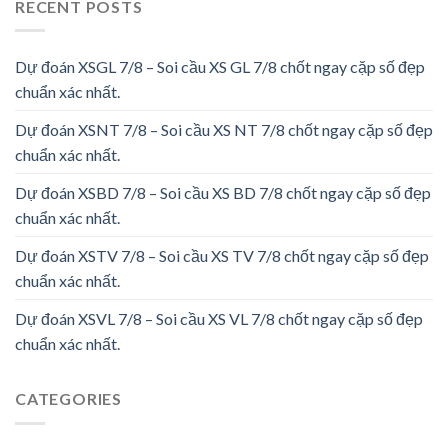
RECENT POSTS
Dự đoán XSGL 7/8 – Soi cầu XS GL 7/8 chốt ngay cặp số đẹp
chuẩn xác nhất.
Dự đoán XSNT 7/8 – Soi cầu XS NT 7/8 chốt ngay cặp số đẹp
chuẩn xác nhất.
Dự đoán XSBD 7/8 – Soi cầu XS BD 7/8 chốt ngay cặp số đẹp
chuẩn xác nhất.
Dự đoán XSTV 7/8 – Soi cầu XS TV 7/8 chốt ngay cặp số đẹp
chuẩn xác nhất.
Dự đoán XSVL 7/8 – Soi cầu XS VL 7/8 chốt ngay cặp số đẹp
chuẩn xác nhất.
CATEGORIES