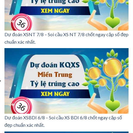
Dự đoán XSNT 7/8 – Soi cầu XS NT 7/8 chốt ngay cặp số đẹp
chuẩn xác nhất.
Dự đoán XSBDI 6/8 – Soi cầu XS BDI 6/8 chốt ngay cặp số
đẹp chuẩn xác nhất.